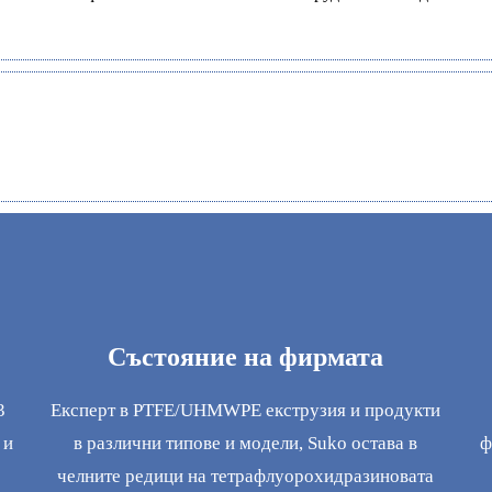
Състояние на фирмата
3
Експерт в PTFE/UHMWPE екструзия и продукти
 и
в различни типове и модели, Suko остава в
ф
челните редици на тетрафлуорохидразиновата