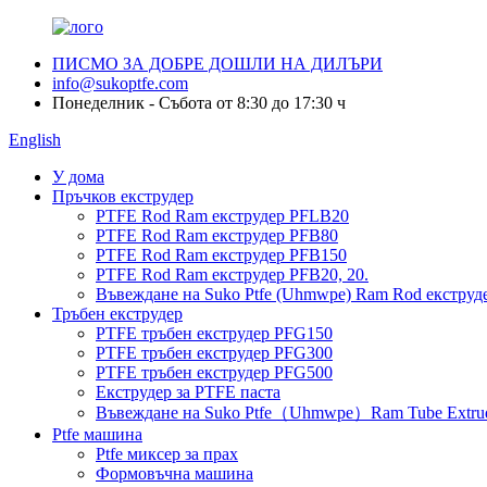
ПИСМО ЗА ДОБРЕ ДОШЛИ НА ДИЛЪРИ
info@sukoptfe.com
Понеделник - Събота от 8:30 до 17:30 ч
English
У дома
Пръчков екструдер
PTFE Rod Ram екструдер PFLB20
PTFE Rod Ram екструдер PFB80
PTFE Rod Ram екструдер PFB150
PTFE Rod Ram екструдер PFB20, 20.
Въвеждане на Suko Ptfe (Uhmwpe) Ram Rod екструд
Тръбен екструдер
PTFE тръбен екструдер PFG150
PTFE тръбен екструдер PFG300
PTFE тръбен екструдер PFG500
Екструдер за PTFE паста
Въвеждане на Suko Ptfe（Uhmwpe）Ram Tube Extru
Ptfe машина
Ptfe миксер за прах
Формовъчна машина