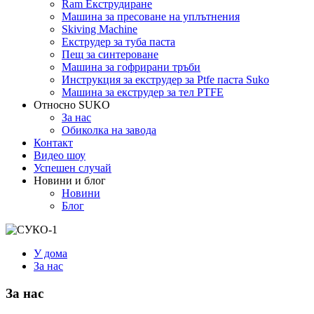
Ram Екструдиране
Машина за пресоване на уплътнения
Skiving Machine
Екструдер за туба паста
Пещ за синтероване
Машина за гофрирани тръби
Инструкция за екструдер за Ptfe паста Suko
Машина за екструдер за тел PTFE
Относно SUKO
За нас
Обиколка на завода
Контакт
Видео шоу
Успешен случай
Новини и блог
Новини
Блог
У дома
За нас
За нас