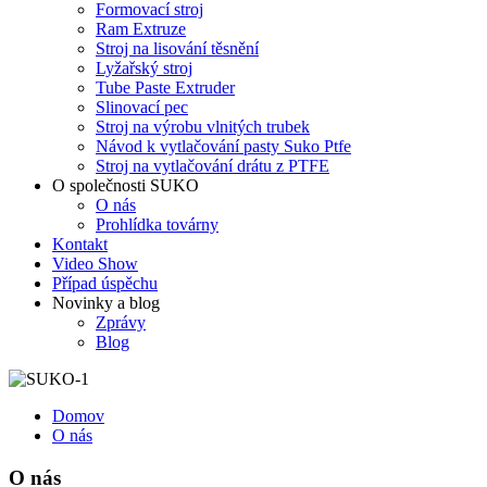
Formovací stroj
Ram Extruze
Stroj na lisování těsnění
Lyžařský stroj
Tube Paste Extruder
Slinovací pec
Stroj na výrobu vlnitých trubek
Návod k vytlačování pasty Suko Ptfe
Stroj na vytlačování drátu z PTFE
O společnosti SUKO
O nás
Prohlídka továrny
Kontakt
Video Show
Případ úspěchu
Novinky a blog
Zprávy
Blog
Domov
O nás
O nás