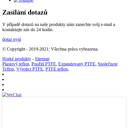
Zasílání dotazů
V případě dotazů na naše produkty nám zanechte svůj e-mail a
kontaktujte nás do 24 hodin.
dotaz nyní
© Copyright - 2019-2021: Všechna práva vyhrazena.
Horké produkty
-
Sitemap
Plastový teflon
,
Použití PTFE
,
Expandovaný PTFE
,
Společnost
Teflon
,
Výrobci PTFE
,
PTFE teflon
,