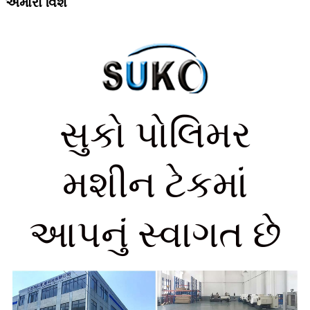
અમારા વિશે
સુકો પોલિમર
મશીન ટેકમાં
આપનું સ્વાગત છે