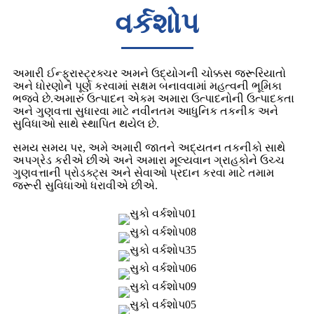
વર્કશોપ
અમારી ઈન્ફ્રાસ્ટ્રક્ચર અમને ઉદ્યોગની ચોક્કસ જરૂરિયાતો
અને ધોરણોને પૂર્ણ કરવામાં સક્ષમ બનાવવામાં મહત્વની ભૂમિકા
ભજવે છે.અમારું ઉત્પાદન એકમ અમારા ઉત્પાદનોની ઉત્પાદકતા
અને ગુણવત્તા સુધારવા માટે નવીનતમ આધુનિક તકનીક અને
સુવિધાઓ સાથે સ્થાપિત થયેલ છે.
સમય સમય પર, અમે અમારી જાતને અદ્યતન તકનીકો સાથે
અપગ્રેડ કરીએ છીએ અને અમારા મૂલ્યવાન ગ્રાહકોને ઉચ્ચ
ગુણવત્તાની પ્રોડક્ટ્સ અને સેવાઓ પ્રદાન કરવા માટે તમામ
જરૂરી સુવિધાઓ ધરાવીએ છીએ.