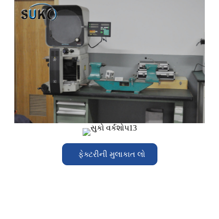
ફેક્ટરીની મુલાકાત લો