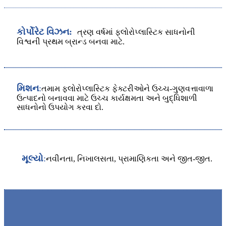
કોર્પોરેટ વિઝન:
ત્રણ વર્ષમાં ફ્લોરોપ્લાસ્ટિક સાધનોની
વિશ્વની પ્રથમ બ્રાન્ડ બનવા માટે.
મિશન
:
તમામ ફ્લોરોપ્લાસ્ટિક ફેક્ટરીઓને ઉચ્ચ-ગુણવત્તાવાળા
ઉત્પાદનો બનાવવા માટે ઉચ્ચ કાર્યક્ષમતા અને બુદ્ધિશાળી
સાધનોનો ઉપયોગ કરવા દો.
મૂલ્યો
:
નવીનતા, નિખાલસતા, પ્રામાણિકતા અને જીત-જીત.