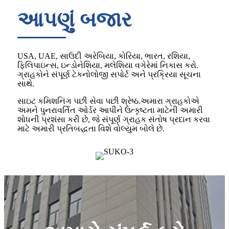
આપણું બજાર
USA, UAE, સાઉદી અરેબિયા, કોરિયા, ભારત, રશિયા,
ફિલિપાઇન્સ, ઇન્ડોનેશિયા, મલેશિયા વગેરેમાં નિકાસ કરો.
ગ્રાહકોને સંપૂર્ણ ટેકનોલોજી સપોર્ટ અને પ્રક્રિયા સૂચના
સાથે.
સાઇટ કમિશનિંગ પછી સેવા પછી શ્રેષ્ઠ.અમારા ગ્રાહકોએ
અમને પુનરાવર્તિત ઓર્ડર આપીને ઉત્કૃષ્ટતા માટેની અમારી
શોધની પ્રશંસા કરી છે, જે સંપૂર્ણ ગ્રાહક સંતોષ પ્રદાન કરવા
માટે અમારી પ્રતિબદ્ધતા વિશે વોલ્યુમ બોલે છે.