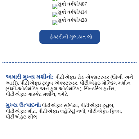
ફેક્ટરીની મુલાકાત લો
અમારી મુખ્ય મશીનો:
પીટીએફઇ રોડ એક્સટ્રુડર (ઊભી અને
આડી), પીટીએફઇ ટ્યુબ એક્સ્ટ્રુડર, પીટીએફઇ મોલ્ડિંગ મશીન
(સેમી-ઓટોમેટિક અને ફુલ ઓટોમેટિક), સિન્ટરિંગ ફર્નેસ,
પીટીએફઇ ગાસ્કેટ મશીન, વગેરે.
મુખ્ય ઉત્પાદનો:
પીટીએફઇ સળિયા, પીટીએફઇ ટ્યુબ,
પીટીએફઇ શીટ, પીટીએફઇ લહેરિયું નળી, પીટીએફઇ ફિલ્મ,
પીટીએફઇ સીલ