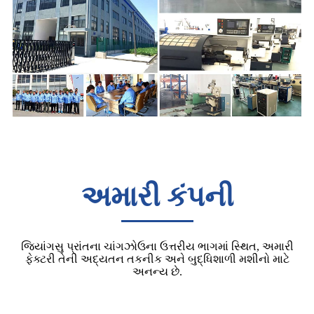
અમારી કંપની
જિયાંગસુ પ્રાંતના ચાંગઝોઉના ઉત્તરીય ભાગમાં સ્થિત, અમારી
ફેક્ટરી તેની અદ્યતન તકનીક અને બુદ્ધિશાળી મશીનો માટે
અનન્ય છે.