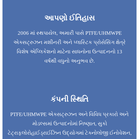
આપણો ઈતિહાસ
2006 માં સ્થપાયેલ, અમારી પાસે PTFE/UHMWPE
એક્સટ્રુઝન મશીનરી અને પ્લાસ્ટિક પ્રોસેસિંગ ક્ષેત્રે
વિશેષ એપ્લિકેશનો માટેના સાધનોના ઉત્પાદનનો 13
વર્ષથી વધુનો અનુભવ છે.
કંપની સ્થિતિ
PTFE/UHMWPE એક્સટ્રુઝન અને વિવિધ પ્રકારો અને
મોડલ્સમાં ઉત્પાદનોમાં નિષ્ણાત, સુકો
ટેટ્રાફ્લોરોહાઈડ્રાઈઝિન ઉદ્યોગમાં ટેક્નોલોજી ઈનોવેશન,