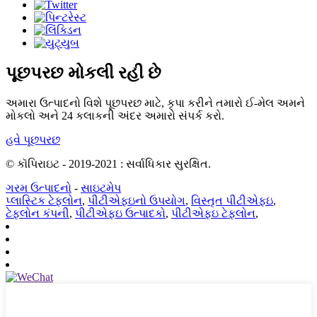
પૂછપરછ મોકલી રહી છે
અમારા ઉત્પાદનો વિશે પૂછપરછ માટે, કૃપા કરીને તમારો ઈ-મેલ અમને
મોકલો અને 24 કલાકની અંદર અમારો સંપર્ક કરો.
હવે પૂછપરછ
© કૉપિરાઇટ - 2019-2021 : સર્વાધિકાર સુરક્ષિત.
ગરમ ઉત્પાદનો
-
સાઇટમેપ
પ્લાસ્ટિક ટેફલોન
,
પીટીએફઇનો ઉપયોગ
,
વિસ્તૃત પીટીએફઇ
,
ટેફલોન કંપની
,
પીટીએફઇ ઉત્પાદકો
,
પીટીએફઇ ટેફલોન
,