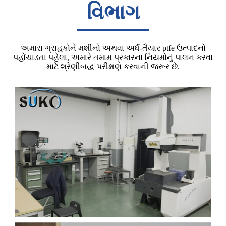
વિભાગ
અમારા ગ્રાહકોને મશીનો અથવા અર્ધ-તૈયાર ptfe ઉત્પાદનો
પહોંચાડતા પહેલા, અમારે તમામ પ્રકારના નિયમોનું પાલન કરવા
માટે શ્રેણીબદ્ધ પરીક્ષણ કરવાની જરૂર છે.