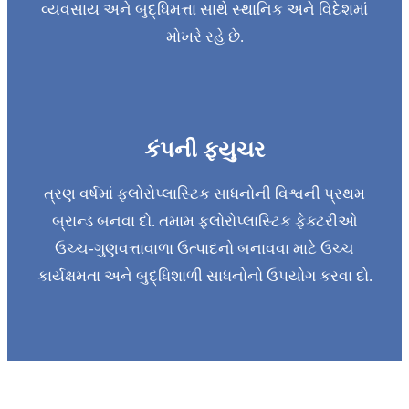
વ્યવસાય અને બુદ્ધિમત્તા સાથે સ્થાનિક અને વિદેશમાં
મોખરે રહે છે.
કંપની ફ્યુચર
ત્રણ વર્ષમાં ફ્લોરોપ્લાસ્ટિક સાધનોની વિશ્વની પ્રથમ
બ્રાન્ડ બનવા દો. તમામ ફ્લોરોપ્લાસ્ટિક ફેક્ટરીઓ
ઉચ્ચ-ગુણવત્તાવાળા ઉત્પાદનો બનાવવા માટે ઉચ્ચ
કાર્યક્ષમતા અને બુદ્ધિશાળી સાધનોનો ઉપયોગ કરવા દો.