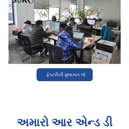
ફેક્ટરીની મુલાકાત લો
અમારો આર એન્ડ ડી