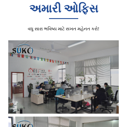
અમારી ઓફિસ
વધુ સારા ભવિષ્ય માટે સખત મહેનત કરો!