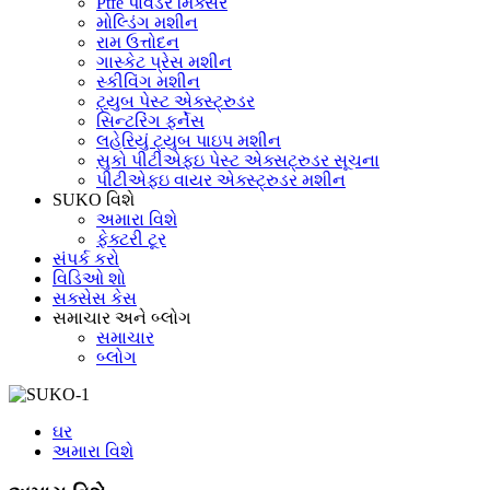
Ptfe પાવડર મિક્સર
મોલ્ડિંગ મશીન
રામ ઉત્તોદન
ગાસ્કેટ પ્રેસ મશીન
સ્કીવિંગ મશીન
ટ્યુબ પેસ્ટ એક્સ્ટ્રુડર
સિન્ટરિંગ ફર્નેસ
લહેરિયું ટ્યુબ પાઇપ મશીન
સુકો પીટીએફઇ પેસ્ટ એક્સટ્રુડર સૂચના
પીટીએફઇ વાયર એક્સ્ટ્રુડર મશીન
SUKO વિશે
અમારા વિશે
ફેક્ટરી ટૂર
સંપર્ક કરો
વિડિઓ શો
સક્સેસ કેસ
સમાચાર અને બ્લોગ
સમાચાર
બ્લોગ
ઘર
અમારા વિશે