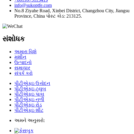
info@sukoptfe.com
No.8 Ziyahe Road, Xinbei District, Changzhou City, Jiangsu
Province, China પોસ્ટ કોડ: 213125.
સંશોધક
અમારા વિશે
મશીન
ઉત્પાદનો
સમાચાર
સંપર્ક કરો
પીટીએફઇ ઉત્તોદન
પીટીએફઇ ટ્યુબ
પીટીએફઇ પાકા
પીટીએફઇ નળી
પીટીએફઇ રોડ
પીટીએફઇ શીટ
અમને અનુસરો: