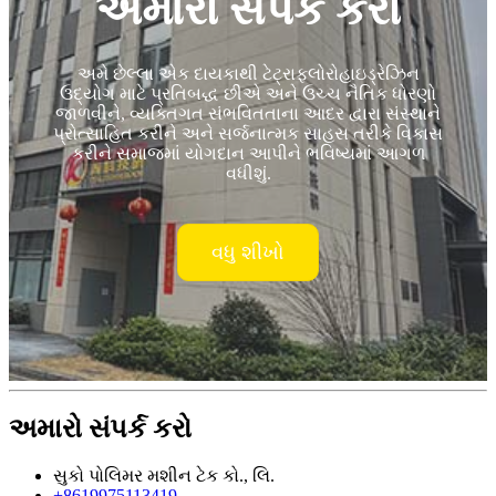
અમારો સંપર્ક કરો
અમે છેલ્લા એક દાયકાથી ટેટ્રાફ્લોરોહાઇડ્રેઝિન
ઉદ્યોગ માટે પ્રતિબદ્ધ છીએ અને ઉચ્ચ નૈતિક ધોરણો
જાળવીને, વ્યક્તિગત સંભવિતતાના આદર દ્વારા સંસ્થાને
પ્રોત્સાહિત કરીને અને સર્જનાત્મક સાહસ તરીકે વિકાસ
કરીને સમાજમાં યોગદાન આપીને ભવિષ્યમાં આગળ
વધીશું.
વધુ શીખો
અમારો સંપર્ક કરો
સુકો પોલિમર મશીન ટેક કો., લિ.
+8619975113419