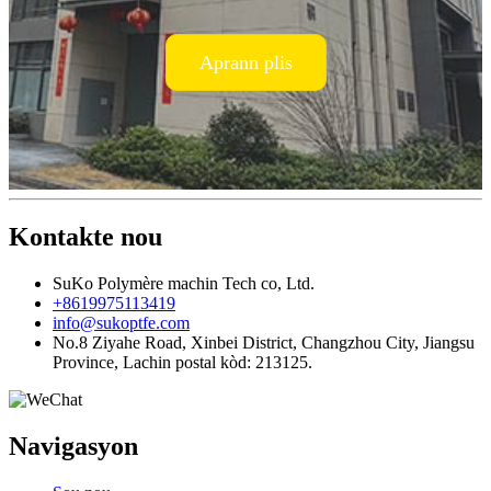
Aprann plis
Kontakte nou
SuKo Polymère machin Tech co, Ltd.
+8619975113419
info@sukoptfe.com
No.8 Ziyahe Road, Xinbei District, Changzhou City, Jiangsu
Province, Lachin postal kòd: 213125.
Navigasyon