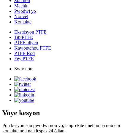
Sou nou
Machin
Pwodwi yo
Nouvèl
Kontakte
Ekstrisyon PTFE
Tib PTFE
PTFE aliyen
Kawoutchou PTFE
PTFE Rod
Fèy PTFE
Swiv nou:
Voye kesyon
Pou kesyon sou pwodwi nou yo, tanpri kite imel ou ba nou epi
kontakte nou nan lespas 24 èdtan.