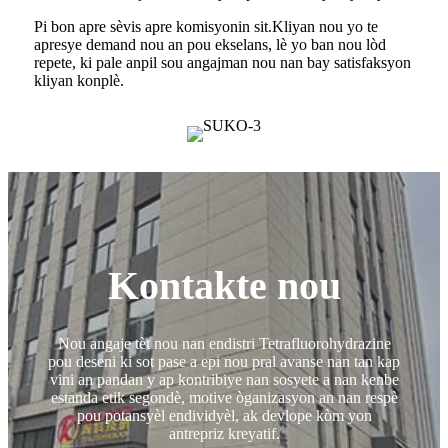
Pi bon apre sèvis apre komisyonin sit.Kliyan nou yo te
apresye demand nou an pou ekselans, lè yo ban nou lòd
repete, ki pale anpil sou angajman nou nan bay satisfaksyon
kliyan konplè.
Kontakte nou
Nou angaje tèt nou nan endistri Tetrafluorohydrazine
pou deseni ki sot pase a epi nou pral avanse nan tan kap
vini an pandan y ap kontribiye nan sosyete a nan kenbe
estanda etik segondè, motive òganizasyon an nan respè
pou potansyèl endividyèl, ak devlope kòm yon
antrepriz kreyatif.