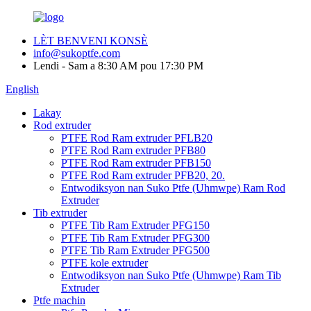
LÈT BENVENI KONSÈ
info@sukoptfe.com
Lendi - Sam a 8:30 AM pou 17:30 PM
English
Lakay
Rod extruder
PTFE Rod Ram extruder PFLB20
PTFE Rod Ram extruder PFB80
PTFE Rod Ram extruder PFB150
PTFE Rod Ram extruder PFB20, 20.
Entwodiksyon nan Suko Ptfe (Uhmwpe) Ram Rod
Extruder
Tib extruder
PTFE Tib Ram Extruder PFG150
PTFE Tib Ram Extruder PFG300
PTFE Tib Ram Extruder PFG500
PTFE kole extruder
Entwodiksyon nan Suko Ptfe (Uhmwpe) Ram Tib
Extruder
Ptfe machin