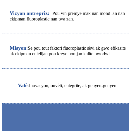
Vizyon antrepriz:
Pou vin premye mak nan mond lan nan
ekipman fluoroplastic nan twa zan.
Misyon
:
Se pou tout faktori fluoroplastic sèvi ak gwo efikasite
ak ekipman entèlijan pou kreye bon jan kalite pwodwi.
Valè
:
Inovasyon, ouvèti, entegrite, ak genyen-genyen.