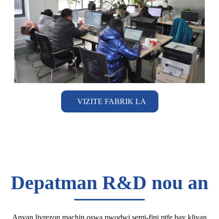
VIZITE FABRIK LA
Depatman R&D nou an
Anvan livrezon machin oswa pwodwi semi-fini ptfe bay kliyan