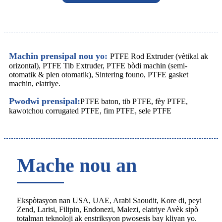
Machin prensipal nou yo:
PTFE Rod Extruder (vètikal ak
orizontal), PTFE Tib Extruder, PTFE bòdi machin (semi-
otomatik & plen otomatik), Sintering founo, PTFE gasket
machin, elatriye.
Pwodwi prensipal:
PTFE baton, tib PTFE, fèy PTFE,
kawotchou corrugated PTFE, fim PTFE, sele PTFE
Mache nou an
Ekspòtasyon nan USA, UAE, Arabi Saoudit, Kore di, peyi
Zend, Larisi, Filipin, Endonezi, Malezi, elatriye Avèk sipò
totalman teknoloji ak enstriksyon pwosesis bay kliyan yo.