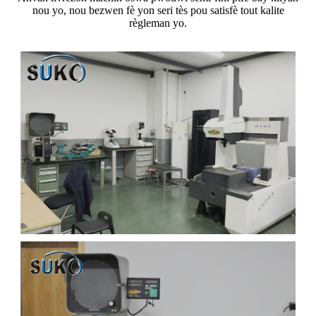
nou yo, nou bezwen fè yon seri tès pou satisfè tout kalite
règleman yo.