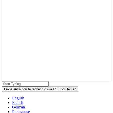
Frape antre pou fè rechèch oswa ESC pou fèmen
English
French
German
Portuguese