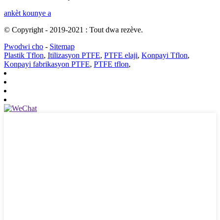
ankèt kounye a
© Copyright - 2019-2021 : Tout dwa rezève.
Pwodwi cho
-
Sitemap
Plastik Tflon
,
Itilizasyon PTFE
,
PTFE elaji
,
Konpayi Tflon
,
Konpayi fabrikasyon PTFE
,
PTFE tflon
,