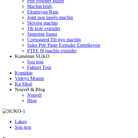
Ptfe Powder Mixer
Machin bòdi
Ekstrisyon Ram
Joint pou laprès machin
Skiving machin
Tib kole extruder
Sintering founo
Corrugated Tib tiyo machin
Suko Ptfe Paste Extruder Enstriksyon
PTFE fil machin extruder
Konsènan SUKO
Sou nou
Faktori Tour
Kontakte
Videyo Montre
Ka Siksè
Nouvèl & Blog
Nouvèl
Blog
Lakay
Sou nou