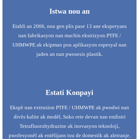
Istwa nou an
Etabli an 2006, nou gen plis pase 13 ane eksperyans
nan fabrikasyon nan machin ekstrizyon PTFE /
UHMWPE ak ekipman pou aplikasyon espesyal nan
jaden an nan pwosesis plastik.
Estati Konpayi
Ekspè nan extrusion PTFE / UHMWPE ak pwodwi nan
divès kalite ak modèl, Suko rete devan nan endistri
Tetrafluorohydrazine ak inovasyon teknoloji,
pwofesyonèl ak entèlijans tou de domestik ak aletranje.