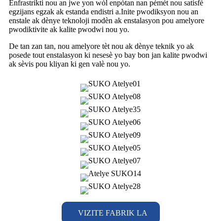
Enfrastrikti nou an jwe yon wòl enpòtan nan pèmèt nou satisfè
egzijans egzak ak estanda endistri a.Inite pwodiksyon nou an
enstale ak dènye teknoloji modèn ak enstalasyon pou amelyore
pwodiktivite ak kalite pwodwi nou yo.
De tan zan tan, nou amelyore tèt nou ak dènye teknik yo ak
posede tout enstalasyon ki nesesè yo bay bon jan kalite pwodwi
ak sèvis pou kliyan ki gen valè nou yo.
VIZITE FABRIK LA