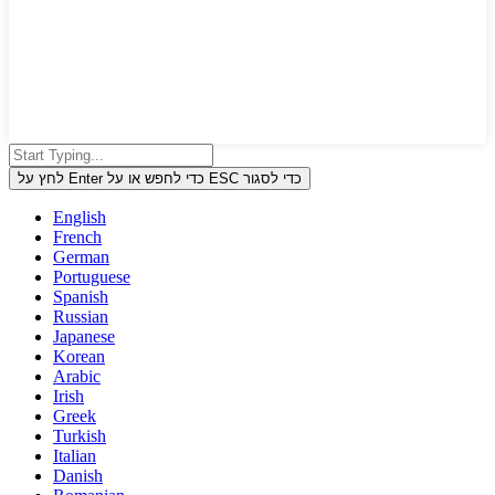
לחץ על Enter כדי לחפש או על ESC כדי לסגור
English
French
German
Portuguese
Spanish
Russian
Japanese
Korean
Arabic
Irish
Greek
Turkish
Italian
Danish