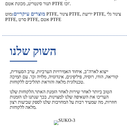
תנור סינטרינג, מכונת אטם PTFE וכו'.
מוצרים עיקריים:
מוט PTFE, צינור PTFE, יריעת PTFE, צינור גלי
PTFE, סרט PTFE, אטם PTFE
השוק שלנו
ייצוא לארה"ב, איחוד האמירויות הערביות, ערב הסעודית,
קוריאה, הודו, רוסיה, פיליפינים, אינדונזיה, מלזיה וכו'. עם תמיכה
טכנולוגית מלאה והוראת תהליכים ללקוחות.
הטוב ביותר לאחר שירות לאחר הזמנת האתר.הלקוחות שלנו
העריכו את השאיפה שלנו למצוינות, בכך שנתנו לנו הזמנות
חוזרות, מה שמעיד רבות על המחויבות שלנו לספק שביעות רצון
מלאה ללקוחות.