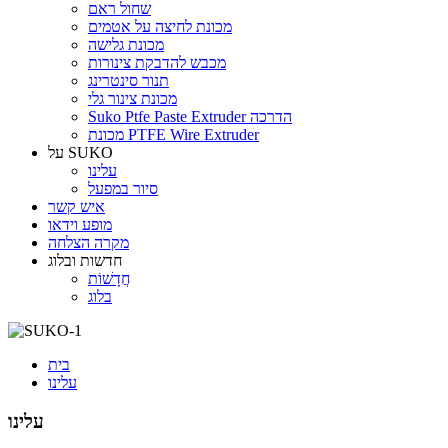
שחול ראם
מכונת לחיצה על אטמים
מכונת גלישה
מכבש להדבקת צינורות
תנור סינטרינג
מכונת צינור גלי
Suko Ptfe Paste Extruder הדרכה
מכונת PTFE Wire Extruder
על SUKO
עלינו
סיור במפעל
איש קשר
מופע וידאו
מקרה הצלחה
חדשות ובלוג
חֲדָשׁוֹת
בלוג
בית
עלינו
עלינו