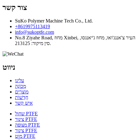
צור קשר
SuKo Polymer Machine Tech Co., Ltd.
+8619975113419
info@sukoptfe.com
No.8 Ziyahe Road, מחוז Xinbei, העיר צ'אנגג'ואו, מחוז ג'יאנגסו,
סין מיקוד: 213125.
ניווט
עלינו
מְכוֹנָה
מוצרים
חֲדָשׁוֹת
איש קשר
שחול PTFE
צינור PTFE
מצופה PTFE
צינור PTFE
מוט PTFE