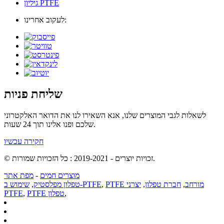
גיליון PTFE
לעקוב אחרינו:
שליחת פניות
לשאלות לגבי המוצרים שלנו, אנא השאירו לנו את הדואר האלקטרוני
שלכם ופנו אלינו תוך 24 שעות.
חקירה עכשיו
© זכויות יוצרים - 2019-2021 : כל הזכויות שמורות.
מוצרים חמים
-
מפת אתר
PTFE מורחב
,
חברת טפלון
,
יצרני
,
שימוש ב-PTFE
טפלון מפלסטיק
,
,
PTFE טפלון
,
PTFE