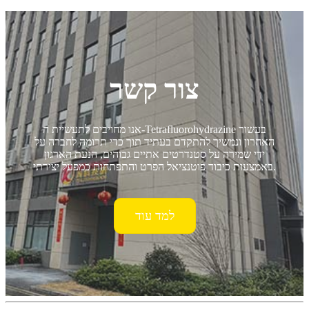
צור קשר
אנו מחויבים לתעשיית ה-Tetrafluorohydrazine בעשור
האחרון ונמשיך להתקדם בעתיד תוך כדי תרומה לחברה על
ידי שמירה על סטנדרטים אתיים גבוהים, הנעת הארגון
באמצעות כיבוד פוטנציאל הפרט והתפתחות כמפעל יצירתי.
למד עוד