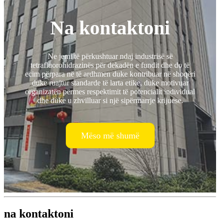
Na kontaktoni
Ne jemi të përkushtuar ndaj industrisë së
tetrafluorohidrazinës për dekadën e fundit dhe do të
ecim përpara në të ardhmen duke kontribuar në shoqëri
duke ruajtur standarde të larta etike, duke motivuar
organizatën përmes respektimit të potencialit individual
dhe duke u zhvilluar si një sipërmarrje krijuese.
Mëso më shumë
na kontaktoni