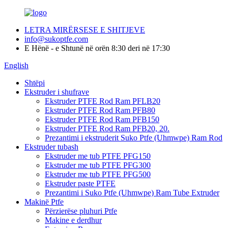
LETRA MIRËRSESE E SHITJEVE
info@sukoptfe.com
E Hënë - e Shtunë në orën 8:30 deri në 17:30
English
Shtëpi
Ekstruder i shufrave
Ekstruder PTFE Rod Ram PFLB20
Ekstruder PTFE Rod Ram PFB80
Ekstruder PTFE Rod Ram PFB150
Ekstruder PTFE Rod Ram PFB20, 20.
Prezantimi i ekstruderit Suko Ptfe (Uhmwpe) Ram Rod
Ekstruder tubash
Ekstruder me tub PTFE PFG150
Ekstruder me tub PTFE PFG300
Ekstruder me tub PTFE PFG500
Ekstruder paste PTFE
Prezantimi i Suko Ptfe (Uhmwpe) Ram Tube Extruder
Makinë Ptfe
Përzierëse pluhuri Ptfe
Makine e derdhur