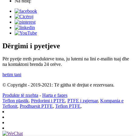
Na ndiq:
Dërgimi i pyetjeve
Për pyetje rreth produkteve tona, ju lutemi na lini e-mailin tuaj dhe
na kontaktoni brenda 24 orëve.
hetim tani
© Copyright - 2019-2021: Të gjitha të drejtat e rezervuara.
Produkte të nxehta
-
Harta e faqes
Teflon plastik
,
Përdorimi i PTFE
,
PTFE i zgjeruar
,
Kompania e
Teflonit
,
Prodhuesit PTFE
,
Teflon PTFE
,