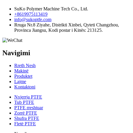
SuKo Polymer Machine Tech Co., Ltd.
+8619975113419
info@sukoptfe.com
Rruga Nr.8 Ziyahe, Distrikti Xinbei, Qyteti Changzhou,
Provinca Jiangsu, Kodi postar i Kinës: 213125.
Navigimi
Rreth Nesh
Makinë
Produktet
Lajme
Kontaktoni
Nxjerrja PTFE
Tub PTFE
PTFE rreshtuar
Zorrë PTFE
Shufra PTFE
Fletë PTFE