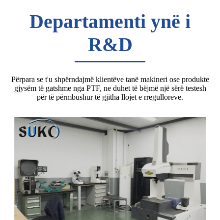
Departamenti ynë i
R&D
Përpara se t'u shpërndajmë klientëve tanë makineri ose produkte
gjysëm të gatshme nga PTF, ne duhet të bëjmë një sërë testesh
për të përmbushur të gjitha llojet e rregulloreve.