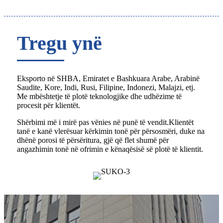
Tregu ynë
Eksporto në SHBA, Emiratet e Bashkuara Arabe, Arabinë
Saudite, Kore, Indi, Rusi, Filipine, Indonezi, Malajzi, etj.
Me mbështetje të plotë teknologjike dhe udhëzime të
procesit për klientët.
Shërbimi më i mirë pas vënies në punë të vendit.Klientët
tanë e kanë vlerësuar kërkimin tonë për përsosmëri, duke na
dhënë porosi të përsëritura, gjë që flet shumë për
angazhimin tonë në ofrimin e kënaqësisë së plotë të klientit.