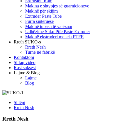
Extrusion Ram
Makina e shtypjes së guarnicioneve
Makinë për skijim
Extruder Paste Tube
Furra sinteruese
Makinë tubash të valëzuar
Udhëzime Suko Ptfe Paste Extruder
Makinë ekstruderi me tela PTFE
Rreth SUKO-s
Rreth Nesh
Turne në fabrikë
Kontaktoni
Shfaq video
Rast suksesi
Lajme & Blog
Lajme
Blog
Shtëpi
Rreth Nesh
Rreth Nesh