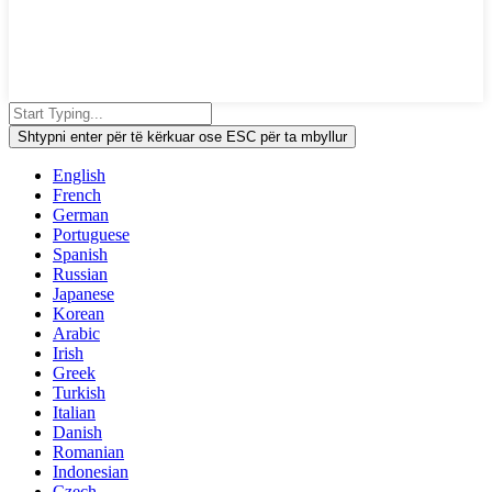
Shtypni enter për të kërkuar ose ESC për ta mbyllur
English
French
German
Portuguese
Spanish
Russian
Japanese
Korean
Arabic
Irish
Greek
Turkish
Italian
Danish
Romanian
Indonesian
Czech