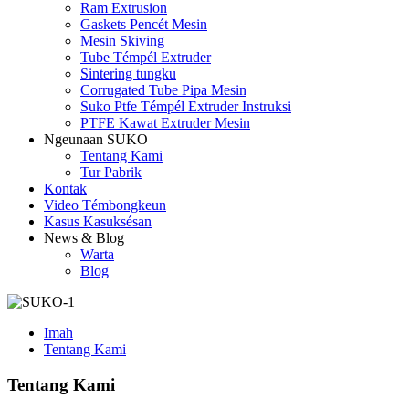
Ram Extrusion
Gaskets Pencét Mesin
Mesin Skiving
Tube Témpél Extruder
Sintering tungku
Corrugated Tube Pipa Mesin
Suko Ptfe Témpél Extruder Instruksi
PTFE Kawat Extruder Mesin
Ngeunaan SUKO
Tentang Kami
Tur Pabrik
Kontak
Video Témbongkeun
Kasus Kasuksésan
News & Blog
Warta
Blog
Imah
Tentang Kami
Tentang Kami