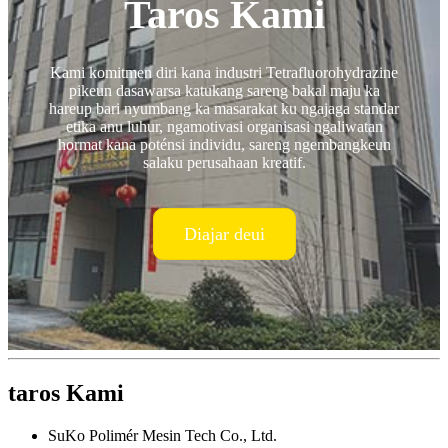
Taros Kami
Kami komitmen diri kana industri Tetrafluorohydrazine
pikeun dasawarsa katukang sareng bakal maju ka
hareup bari nyumbang ka masarakat ku ngajaga standar
etika anu luhur, ngamotivasi organisasi ngaliwatan
hormat kana poténsi individu, sareng ngembangkeun
salaku perusahaan kreatif.
Diajar deui
taros Kami
SuKo Polimér Mesin Tech Co., Ltd.