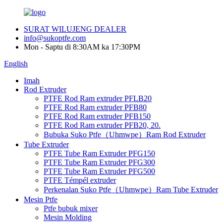
SURAT WILUJENG DEALER
info@sukoptfe.com
Mon - Saptu di 8:30AM ka 17:30PM
English
Imah
Rod Extruder
PTFE Rod Ram extruder PFLB20
PTFE Rod Ram extruder PFB80
PTFE Rod Ram extruder PFB150
PTFE Rod Ram extruder PFB20, 20.
Bubuka Suko Ptfe（Uhmwpe）Ram Rod Extruder
Tube Extruder
PTFE Tube Ram Extruder PFG150
PTFE Tube Ram Extruder PFG300
PTFE Tube Ram Extruder PFG500
PTFE Témpél extruder
Perkenalan Suko Ptfe（Uhmwpe）Ram Tube Extruder
Mesin Ptfe
Ptfe bubuk mixer
Mesin Molding