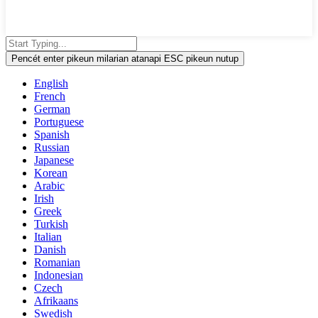
Pencét enter pikeun milarian atanapi ESC pikeun nutup
English
French
German
Portuguese
Spanish
Russian
Japanese
Korean
Arabic
Irish
Greek
Turkish
Italian
Danish
Romanian
Indonesian
Czech
Afrikaans
Swedish