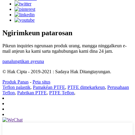
Ngirimkeun patarosan
Pikeun inquiries ngeunaan produk urang, mangga ninggalkeun e-
mail anjeun ka kami sarta ngahubungan kami dina 24 jam.
panalungtikan ayeuna
© Hak Cipta - 2019-2021 : Sadaya Hak Ditangtayungan.
Produk Panas
-
Peta situs
Teflon palastik
,
Pamakéan PTFE
,
PTFE dimekarkeun
,
Perusahaan
Teflon
,
Pabrikan PTFE
,
PTFE Teflon
,