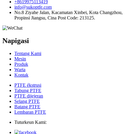
+8619975113419
info@sukoptfe.com
No.8 Ziyahe Jalan, Kacamatan Xinbei, Kota Changzhou,
Propinsi Jiangsu, Cina Post Code: 213125.
Napigasi
Tentang Kami
Mesin
Produk
Warta
Kontak
PTFE ékstrusi
Tabung PTFE
PTFE dijejeran
Selang PTFE
Batang PTFE
Lembaran PTFE
Tuturkeun Kami: