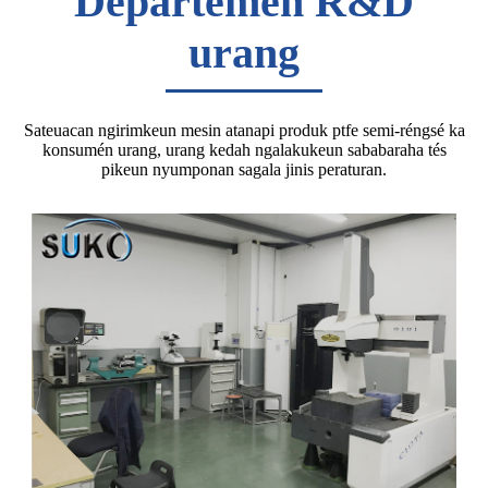
Departemen R&D
urang
Sateuacan ngirimkeun mesin atanapi produk ptfe semi-réngsé ka
konsumén urang, urang kedah ngalakukeun sababaraha tés
pikeun nyumponan sagala jinis peraturan.