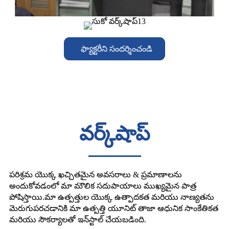
ఫ్యాక్టరీని సందర్శించండి
వర్క్‌షాప్
పరిశ్రమ యొక్క ఖచ్చితమైన అవసరాలు & ప్రమాణాలను
అందుకోవడంలో మా మౌలిక సదుపాయాలు ముఖ్యమైన పాత్ర
పోషిస్తాయి.మా ఉత్పత్తుల యొక్క ఉత్పాదకత మరియు నాణ్యతను
మెరుగుపరచడానికి మా ఉత్పత్తి యూనిట్ తాజా ఆధునిక సాంకేతికత
మరియు సౌకర్యాలతో ఇన్‌స్టాల్ చేయబడింది.