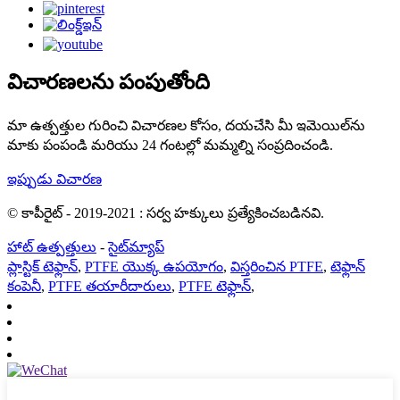
విచారణలను పంపుతోంది
మా ఉత్పత్తుల గురించి విచారణల కోసం, దయచేసి మీ ఇమెయిల్‌ను
మాకు పంపండి మరియు 24 గంటల్లో మమ్మల్ని సంప్రదించండి.
ఇప్పుడు విచారణ
© కాపీరైట్ - 2019-2021 : సర్వ హక్కులు ప్రత్యేకించబడినవి.
హాట్ ఉత్పత్తులు
-
సైట్‌మ్యాప్
ప్లాస్టిక్ టెఫ్లాన్
,
PTFE యొక్క ఉపయోగం
,
విస్తరించిన PTFE
,
టెఫ్లాన్
కంపెనీ
,
PTFE తయారీదారులు
,
PTFE టెఫ్లాన్
,