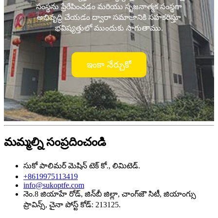
సంస్థను ప్రేరేపించడం మరియు సృజనాత్మక సంస్థగా
అభివృద్ధి చేయడం ద్వారా సమాజానికి సహకరిస్తూ
భవిష్యత్తులో ముందుకు సాగుతాము.
ఇంకా నేర్చుకో
మమ్మల్ని సంప్రదించండి
సుకో పాలిమర్ మెషిన్ టెక్ కో., లిమిటెడ్.
+8619975113419
info@sukoptfe.com
నెం.8 జియాహే రోడ్, జిన్‌బీ జిల్లా, చాంగ్‌జౌ సిటీ, జియాంగ్సు
ప్రావిన్స్, చైనా పోస్ట్ కోడ్: 213125.