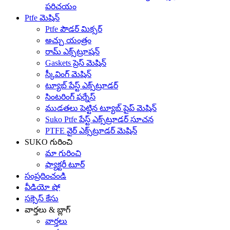
పరిచయం
Ptfe మెషిన్
Ptfe పౌడర్ మిక్సర్
అచ్చు యంత్రం
రామ్ ఎక్స్‌ట్రూషన్
Gaskets ప్రెస్ మెషిన్
స్కీవింగ్ మెషిన్
ట్యూబ్ పేస్ట్ ఎక్స్‌ట్రూడర్
సింటరింగ్ ఫర్నేస్
ముడతలు పెట్టిన ట్యూబ్ పైప్ మెషిన్
Suko Ptfe పేస్ట్ ఎక్స్‌ట్రూడర్ సూచన
PTFE వైర్ ఎక్స్‌ట్రూడర్ మెషిన్
SUKO గురించి
మా గురించి
ఫ్యాక్టరీ టూర్
సంప్రదించండి
వీడియో షో
సక్సెస్ కేసు
వార్తలు & బ్లాగ్
వార్తలు