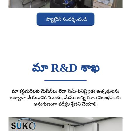
ఫ్యాక్టరీని సందర్శించండి
మా R&D శాఖ
మా కస్టమర్‌లకు మెషీన్‌లు లేదా సెమీ-ఫినిష్డ్ ptfe ఉత్పత్తులను
బట్వాడా చేయడానికి ముందు, మేము అన్ని రకాల నిబంధనలకు
అనుగుణంగా పరీక్షల శ్రేణిని చేయాలి.