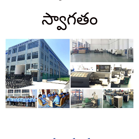
స్వాగతం