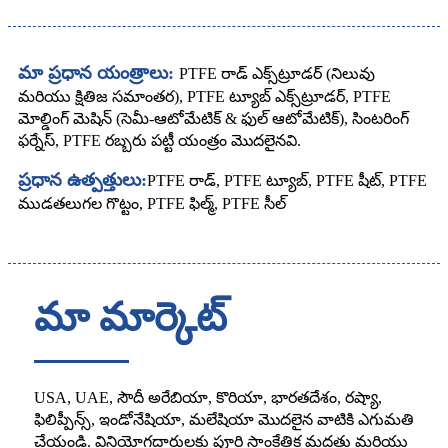
మా ప్రధాన యంత్రాలు:
PTFE రాడ్ ఎక్స్‌ట్రూడర్ (నిలువు
మరియు క్షితిజ సమాంతర), PTFE ట్యూబ్ ఎక్స్‌ట్రూడర్, PTFE
మోల్డింగ్ మెషిన్ (సెమీ-ఆటోమేటిక్ & ఫుల్ ఆటోమేటిక్), సింటరింగ్
ఫర్నేస్, PTFE రబ్బరు పట్టీ యంత్రం మొదలైనవి.
ప్రధాన ఉత్పత్తులు:
PTFE రాడ్, PTFE ట్యూబ్, PTFE షీట్, PTFE
ముడతలుగల గొట్టం, PTFE ఫిల్మ్, PTFE సీల్
మా మార్కెట్
USA, UAE, సౌదీ అరేబియా, కొరియా, భారతదేశం, రష్యా,
ఫిలిప్పీన్స్, ఇండోనేషియా, మలేషియా మొదలైన వాటికి ఎగుమతి
చేయండి. వినియోగదారులకు పూర్తి సాంకేతిక మద్దతు మరియు