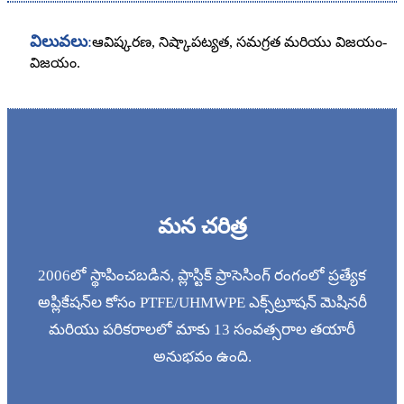
విలువలు
:
ఆవిష్కరణ, నిష్కాపట్యత, సమగ్రత మరియు విజయం-
విజయం.
మన చరిత్ర
2006లో స్థాపించబడిన, ప్లాస్టిక్ ప్రాసెసింగ్ రంగంలో ప్రత్యేక
అప్లికేషన్‌ల కోసం PTFE/UHMWPE ఎక్స్‌ట్రూషన్ మెషినరీ
మరియు పరికరాలలో మాకు 13 సంవత్సరాల తయారీ
అనుభవం ఉంది.