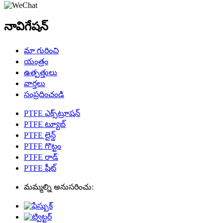
నావిగేషన్
మా గురించి
యంత్రం
ఉత్పత్తులు
వార్తలు
సంప్రదించండి
PTFE ఎక్స్‌ట్రూషన్
PTFE ట్యూబ్
PTFE లైన్డ్
PTFE గొట్టం
PTFE రాడ్
PTFE షీట్
మమ్మల్ని అనుసరించు: