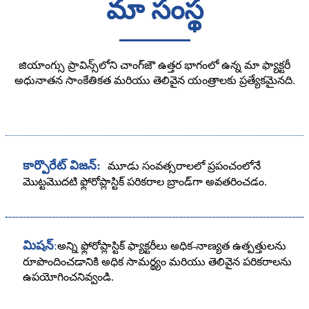
మా సంస్థ
జియాంగ్సు ప్రావిన్స్‌లోని చాంగ్‌జౌ ఉత్తర భాగంలో ఉన్న మా ఫ్యాక్టరీ
అధునాతన సాంకేతికత మరియు తెలివైన యంత్రాలకు ప్రత్యేకమైనది.
కార్పొరేట్ విజన్:
మూడు సంవత్సరాలలో ప్రపంచంలోనే
మొట్టమొదటి ఫ్లోరోప్లాస్టిక్ పరికరాల బ్రాండ్‌గా అవతరించడం.
మిషన్
:
అన్ని ఫ్లోరోప్లాస్టిక్ ఫ్యాక్టరీలు అధిక-నాణ్యత ఉత్పత్తులను
రూపొందించడానికి అధిక సామర్థ్యం మరియు తెలివైన పరికరాలను
ఉపయోగించనివ్వండి.