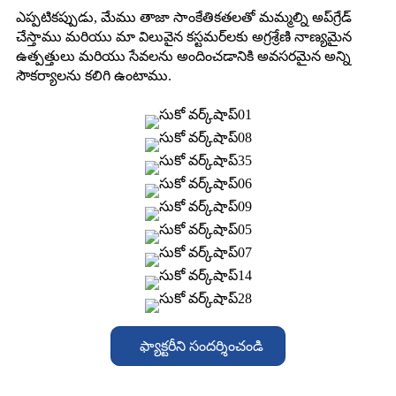
ఎప్పటికప్పుడు, మేము తాజా సాంకేతికతలతో మమ్మల్ని అప్‌గ్రేడ్
చేస్తాము మరియు మా విలువైన కస్టమర్‌లకు అగ్రశ్రేణి నాణ్యమైన
ఉత్పత్తులు మరియు సేవలను అందించడానికి అవసరమైన అన్ని
సౌకర్యాలను కలిగి ఉంటాము.
ఫ్యాక్టరీని సందర్శించండి