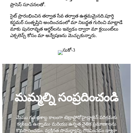
ప్రాసెస్ సూచనలతో.
సైట్ ప్రారంభించిన తర్వాత సేవ తర్వాత ఉత్తమమైనది.పూర్తి
కస్టమర్ సంతృప్తిని అందించడంలో మా నిబద్ధత గురించి మాట్లాడే
మాకు పునరావృత ఆర్డర్‌లను ఇవ్వడం ద్వారా మా క్లయింట్‌లు
ఎక్సలెన్స్ కోసం మా అన్వేషణను మెచ్చుకున్నారు.
మమ్మల్ని సంప్రదించండి
మేము గత దశాబ్ద కాలంగా టెట్రాఫ్లోరోహైడ్రాజైన్ పరిశ్రమకు
కట్టుబడి ఉన్నాము మరియు ఉన్నత నైతిక ప్రమాణాలను
కొనసాగించడం, వ్యక్తిగత సామర్థ్యాన్ని గౌరవించడం ద్వారా