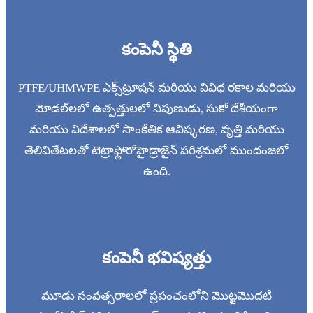
కంపెనీ స్థితి
PTFE/UHMWPE ఎక్స్‌ట్రూషన్ మరియు వివిధ రకాల మరియు
మోడల్‌లలో ఉత్పత్తులలో నిపుణుడు, సుకో దేశీయంగా
మరియు విదేశాలలో సాంకేతిక ఆవిష్కరణ, వృత్తి మరియు
తెలివితేటలతో టెట్రాఫ్లోరోహైడ్రాజైన్ పరిశ్రమలో ముందంజలో
ఉంది.
కంపెనీ భవిష్యత్తు
మూడు సంవత్సరాలలో ప్రపంచంలోని మొట్టమొదటి