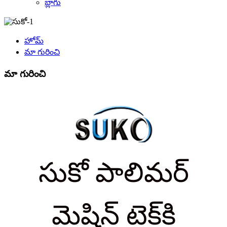
బ్లాగు
హోమ్
మా గురించి
మా గురించి
సుకో పాలిమర్
మెషిన్ టెక్‌కి