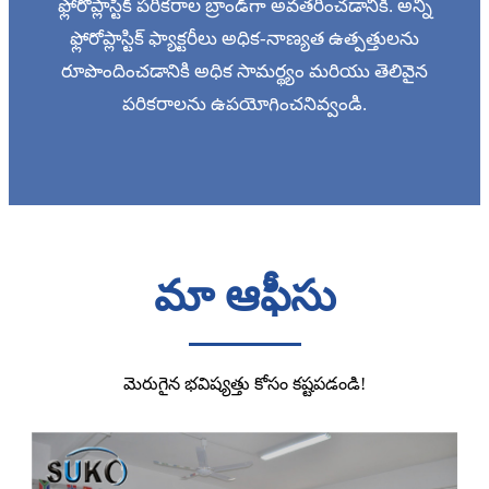
ఫ్లోరోప్లాస్టిక్ పరికరాల బ్రాండ్‌గా అవతరించడానికి. అన్ని
ఫ్లోరోప్లాస్టిక్ ఫ్యాక్టరీలు అధిక-నాణ్యత ఉత్పత్తులను
రూపొందించడానికి అధిక సామర్థ్యం మరియు తెలివైన
పరికరాలను ఉపయోగించనివ్వండి.
మా ఆఫీసు
మెరుగైన భవిష్యత్తు కోసం కష్టపడండి!