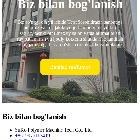
Biz bilan bog'lanish
Biz so'nggi o'n yil ichida Tetraflorohidrazin sanoatiga
sodiqmiz va kelajakda yuqori axloqiy me'yorlarni
saqlab, tashkilotni shaxsiy salohiyatga hurmat bilan
rag'batlantirish va ijodiy korxona sifatida rivojlantirish
orqali jamiyatga hissa qo'shish orqali oldinga intilamiz.
Batafsil ma'lumot
Biz bilan bog'lanish
SuKo Polymer Machine Tech Co., Ltd.
+8619975113419