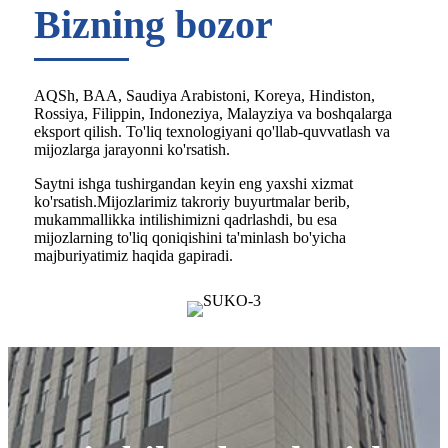
Bizning bozor
AQSh, BAA, Saudiya Arabistoni, Koreya, Hindiston,
Rossiya, Filippin, Indoneziya, Malayziya va boshqalarga
eksport qilish. To'liq texnologiyani qo'llab-quvvatlash va
mijozlarga jarayonni ko'rsatish.
Saytni ishga tushirgandan keyin eng yaxshi xizmat
ko'rsatish.Mijozlarimiz takroriy buyurtmalar berib,
mukammallikka intilishimizni qadrlashdi, bu esa
mijozlarning to'liq qoniqishini ta'minlash bo'yicha
majburiyatimiz haqida gapiradi.