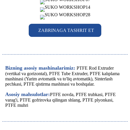
ZABRINAGA TASHRIT ET
Bizning asosiy mashinalarimiz:
PTFE Rod Extruder
(vertikal va gorizontal), PTFE Tube Extruder, PTFE kalıplama
mashinasi (Yarim avtomatik va to'liq avtomatik), Sinterlash
pechkasi, PTFE qistirma mashinasi va boshqalar.
Asosiy mahsulotlar:
PTFE novda, PTFE trubkasi, PTFE
varag'i, PTFE gofrirovka qilingan shlang, PTFE plyonkasi,
PTFE muhri