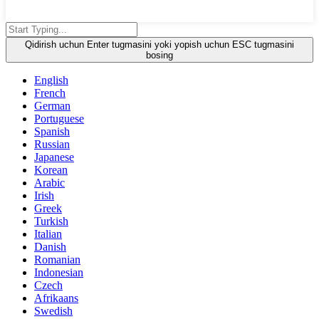
Qidirish uchun Enter tugmasini yoki yopish uchun ESC tugmasini
bosing
English
French
German
Portuguese
Spanish
Russian
Japanese
Korean
Arabic
Irish
Greek
Turkish
Italian
Danish
Romanian
Indonesian
Czech
Afrikaans
Swedish