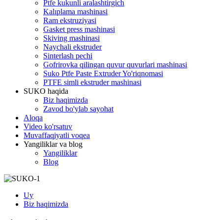
Ptfe kukunli aralashtirgich
Kalıplama mashinasi
Ram ekstruziyasi
Gasket press mashinasi
Skiving mashinasi
Naychali ekstruder
Sinterlash pechi
Gofrirovka qilingan quvur quvurlari mashinasi
Suko Ptfe Paste Extruder Yo'riqnomasi
PTFE simli ekstruder mashinasi
SUKO haqida
Biz haqimizda
Zavod bo'ylab sayohat
Aloqa
Video ko'rsatuv
Muvaffaqiyatli voqea
Yangiliklar va blog
Yangiliklar
Blog
Uy
Biz haqimizda