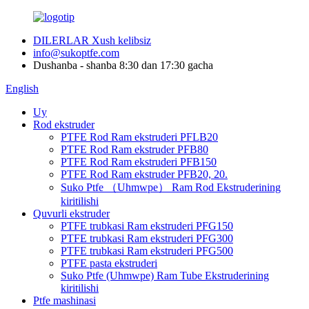
DILERLAR Xush kelibsiz
info@sukoptfe.com
Dushanba - shanba 8:30 dan 17:30 gacha
English
Uy
Rod ekstruder
PTFE Rod Ram ekstruderi PFLB20
PTFE Rod Ram ekstruder PFB80
PTFE Rod Ram ekstruderi PFB150
PTFE Rod Ram ekstruder PFB20, 20.
Suko Ptfe （Uhmwpe） Ram Rod Ekstruderining
kiritilishi
Quvurli ekstruder
PTFE trubkasi Ram ekstruderi PFG150
PTFE trubkasi Ram ekstruderi PFG300
PTFE trubkasi Ram ekstruderi PFG500
PTFE pasta ekstruderi
Suko Ptfe (Uhmwpe) Ram Tube Ekstruderining
kiritilishi
Ptfe mashinasi