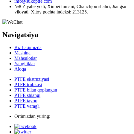
info@sukoptfe.com
№8 Ziyahe yo'li, Xinbei tumani, Chanchjou shahri, Jiangsu
viloyati, Xitoy pochta indeksi: 213125.
Navigatsiya
Biz haqimizda
Mashina
Mahsulotlar
Yangiliklar
Aloqa
PTFE ekstruziyasi
PTFE trubkasi
PTFE bilan qoplangan
PTFE shlangi
PTFE tayoq
PTFE varag'i
Ortimizdan yuring: