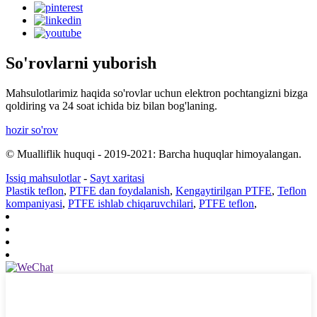
So'rovlarni yuborish
Mahsulotlarimiz haqida so'rovlar uchun elektron pochtangizni bizga
qoldiring va 24 soat ichida biz bilan bog'laning.
hozir so'rov
© Mualliflik huquqi - 2019-2021: Barcha huquqlar himoyalangan.
Issiq mahsulotlar
-
Sayt xaritasi
Plastik teflon
,
PTFE dan foydalanish
,
Kengaytirilgan PTFE
,
Teflon
kompaniyasi
,
PTFE ishlab chiqaruvchilari
,
PTFE teflon
,