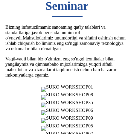
Seminar
Bizning infratuzilmamiz sanoatning qat'iy talablari va
standartlariga javob berishda muhim rol
o'ynaydi.Mahsulotlarimiz unumdorligi va sifatini oshirish uchun
ishlab chiqarish bo'limimiz eng so'nggi zamonaviy texnologiya
va uskunalar bilan o'rnatilgan.
Vaqti-vaqti bilan biz o'zimizni eng so'nggi texnikalar bilan
yangilaymiz va qimmatbaho mijozlarimizga yuqori sifatli
mahsulotlar va xizmatlarni taqdim etish uchun barcha zarur
imkoniyatlarga egamiz.