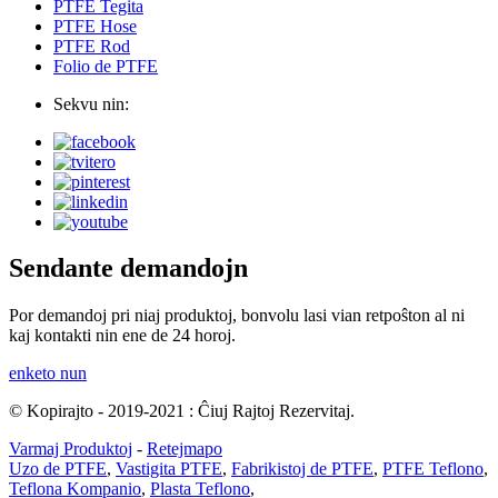
PTFE Tegita
PTFE Hose
PTFE Rod
Folio de PTFE
Sekvu nin:
Sendante demandojn
Por demandoj pri niaj produktoj, bonvolu lasi vian retpoŝton al ni
kaj kontakti nin ene de 24 horoj.
enketo nun
© Kopirajto - 2019-2021 : Ĉiuj Rajtoj Rezervitaj.
Varmaj Produktoj
-
Retejmapo
Uzo de PTFE
,
Vastigita PTFE
,
Fabrikistoj de PTFE
,
PTFE Teflono
,
Teflona Kompanio
,
Plasta Teflono
,