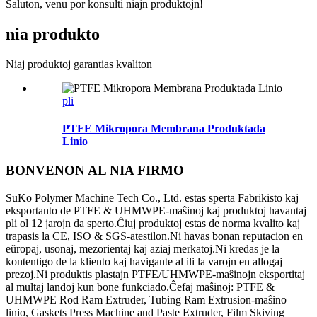
Saluton, venu por konsulti niajn produktojn!
nia produkto
Niaj produktoj garantias kvaliton
pli
PTFE Mikropora Membrana Produktada
Linio
BONVENON AL NIA FIRMO
SuKo Polymer Machine Tech Co., Ltd. estas sperta Fabrikisto kaj
eksportanto de PTFE & UHMWPE-maŝinoj kaj produktoj havantaj
pli ol 12 jarojn da sperto.Ĉiuj produktoj estas de norma kvalito kaj
trapasis la CE, ISO & SGS-atestilon.Ni havas bonan reputacion en
eŭropaj, usonaj, mezorientaj kaj aziaj merkatoj.Ni kredas je la
kontentigo de la kliento kaj havigante al ili la varojn en allogaj
prezoj.Ni produktis plastajn PTFE/UHMWPE-maŝinojn eksportitaj
al multaj landoj kun bone funkciado.Ĉefaj maŝinoj: PTFE &
UHMWPE Rod Ram Extruder, Tubing Ram Extrusion-maŝino
linio, Gaskets Press Machine and Paste Extruder, Film Skiving