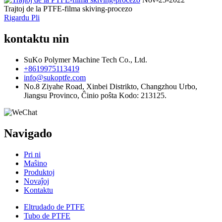
Trajtoj de la PTFE-filma skiving-procezo
Rigardu Pli
kontaktu nin
SuKo Polymer Machine Tech Co., Ltd.
+8619975113419
info@sukoptfe.com
No.8 Ziyahe Road, Xinbei Distrikto, Changzhou Urbo,
Jiangsu Provinco, Ĉinio poŝta Kodo: 213125.
Navigado
Pri ni
Maŝino
Produktoj
Novaĵoj
Kontaktu
Eltrudado de PTFE
Tubo de PTFE