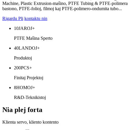
Machine, Plastic Extrusion-maŝino, PTFE Tubing & PTFE-polimera
bastono, PTFE-folioj, filmoj kaj PTFE-polimero-ondumita tubo...
Rigardu Pli
kontaktu nin
10
JAROJ+
PTFE Maŝina Sperto
40
LANDOJ+
Produktoj
200
PCS+
Finitaj Projektoj
8
HOMOJ+
R&D-Teknikistoj
Nia plej forta
Klienta servo, kliento kontento