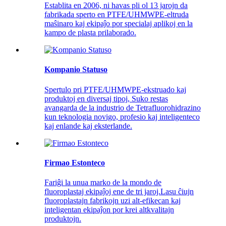
Establita en 2006, ni havas pli ol 13 jarojn da
fabrikada sperto en PTFE/UHMWPE-eltruda
maŝinaro kaj ekipaĵo por specialaj aplikoj en la
kampo de plasta prilaborado.
Kompanio Statuso
Spertulo pri PTFE/UHMWPE-ekstruado kaj
produktoj en diversaj tipoj, Suko restas
avangarda de la industrio de Tetrafluorohidrazino
kun teknologia novigo, profesio kaj inteligenteco
kaj enlande kaj eksterlande.
Firmao Estonteco
Fariĝi la unua marko de la mondo de
fluoroplastaj ekipaĵoj ene de tri jaroj.Lasu ĉiujn
fluoroplastajn fabrikojn uzi alt-efikecan kaj
inteligentan ekipaĵon por krei altkvalitajn
produktojn.