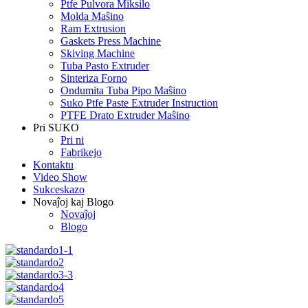
Ptfe Pulvora Miksilo
Molda Maŝino
Ram Extrusion
Gaskets Press Machine
Skiving Machine
Tuba Pasto Extruder
Sinteriza Forno
Ondumita Tuba Pipo Maŝino
Suko Ptfe Paste Extruder Instruction
PTFE Drato Extruder Maŝino
Pri SUKO
Pri ni
Fabrikejo
Kontaktu
Video Show
Sukceskazo
Novaĵoj kaj Blogo
Novaĵoj
Blogo