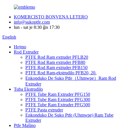
KOMERCISTO BONVENA LETERO
info@sukoptfe.com
lun - sat je 8:30 ĝis 17:30
English
Hejmo
Rod Extruder
PTFE Rod Ram extruder PFLB20
PTFE Rod Ram extruder PFB80
PTFE Rod Ram extruder PFB150
PTFE Rod Ram-ekstrudilo PFB20, 20.
Enkonduko De Suko Ptfe（Uhmwpe）Ram Rod
Extruder
Tuba Ekstrudilo
PTFE Tube Ram Extruder PFG150
PTFE Tube Ram Extruder PFG300
PTFE Tube Ram Extruder PFG500
PTFE Pasta extruder
Enkonduko De Suko Ptfe (Uhmwpe) Ram Tube
Extruder
Ptfe Maŝino