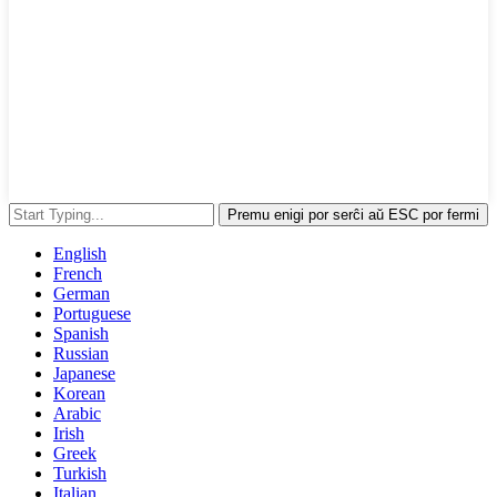
Premu enigi por serĉi aŭ ESC por fermi
English
French
German
Portuguese
Spanish
Russian
Japanese
Korean
Arabic
Irish
Greek
Turkish
Italian