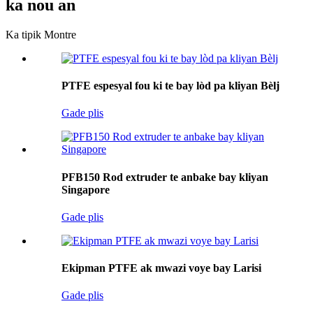
ka nou an
Ka tipik Montre
PTFE espesyal fou ki te bay lòd pa kliyan Bèlj
Gade plis
PFB150 Rod extruder te anbake bay kliyan
Singapore
Gade plis
Ekipman PTFE ak mwazi voye bay Larisi
Gade plis