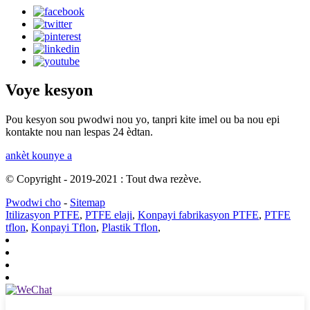
Voye kesyon
Pou kesyon sou pwodwi nou yo, tanpri kite imel ou ba nou epi
kontakte nou nan lespas 24 èdtan.
ankèt kounye a
© Copyright - 2019-2021 : Tout dwa rezève.
Pwodwi cho
-
Sitemap
Itilizasyon PTFE
,
PTFE elaji
,
Konpayi fabrikasyon PTFE
,
PTFE
tflon
,
Konpayi Tflon
,
Plastik Tflon
,