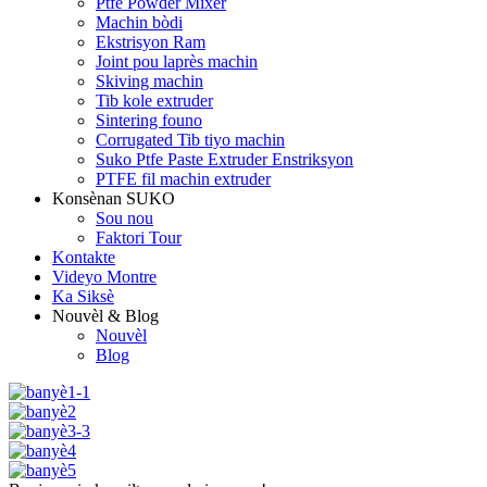
Ptfe Powder Mixer
Machin bòdi
Ekstrisyon Ram
Joint pou laprès machin
Skiving machin
Tib kole extruder
Sintering founo
Corrugated Tib tiyo machin
Suko Ptfe Paste Extruder Enstriksyon
PTFE fil machin extruder
Konsènan SUKO
Sou nou
Faktori Tour
Kontakte
Videyo Montre
Ka Siksè
Nouvèl & Blog
Nouvèl
Blog