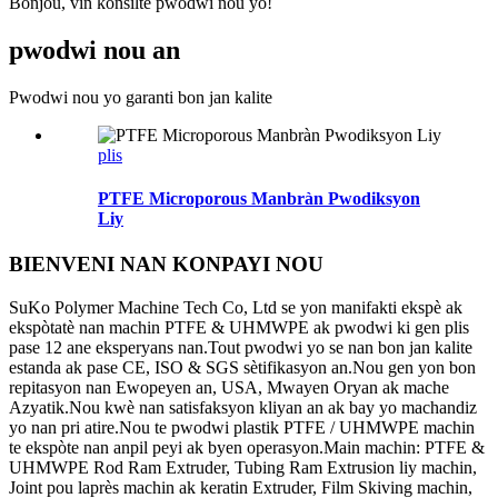
Bonjou, vin konsilte pwodwi nou yo!
pwodwi nou an
Pwodwi nou yo garanti bon jan kalite
plis
PTFE Microporous Manbràn Pwodiksyon
Liy
BIENVENI NAN KONPAYI NOU
SuKo Polymer Machine Tech Co, Ltd se yon manifakti ekspè ak
ekspòtatè nan machin PTFE & UHMWPE ak pwodwi ki gen plis
pase 12 ane eksperyans nan.Tout pwodwi yo se nan bon jan kalite
estanda ak pase CE, ISO & SGS sètifikasyon an.Nou gen yon bon
repitasyon nan Ewopeyen an, USA, Mwayen Oryan ak mache
Azyatik.Nou kwè nan satisfaksyon kliyan an ak bay yo machandiz
yo nan pri atire.Nou te pwodwi plastik PTFE / UHMWPE machin
te ekspòte nan anpil peyi ak byen operasyon.Main machin: PTFE &
UHMWPE Rod Ram Extruder, Tubing Ram Extrusion liy machin,
Joint pou laprès machin ak keratin Extruder, Film Skiving machin,