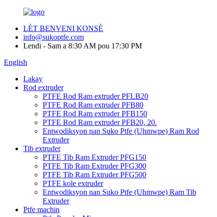
LÈT BENVENI KONSÈ
info@sukoptfe.com
Lendi - Sam a 8:30 AM pou 17:30 PM
English
Lakay
Rod extruder
PTFE Rod Ram extruder PFLB20
PTFE Rod Ram extruder PFB80
PTFE Rod Ram extruder PFB150
PTFE Rod Ram extruder PFB20, 20.
Entwodiksyon nan Suko Ptfe (Uhmwpe) Ram Rod
Extruder
Tib extruder
PTFE Tib Ram Extruder PFG150
PTFE Tib Ram Extruder PFG300
PTFE Tib Ram Extruder PFG500
PTFE kole extruder
Entwodiksyon nan Suko Ptfe (Uhmwpe) Ram Tib
Extruder
Ptfe machin