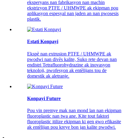
eksperyans nan fabrikasyon nan machin
ekstrizyon PTFE / UHMWPE ak ekipman pou
aplikasyon espesyal nan jaden an nan pwosesis
plastik.
Estati Konpayi
Ekspè nan extrusion PTFE / UHMWPE ak
pwodwi nan divès kalite, Suko rete devan nan
endistri Tetrafluorohydrazine ak inovasyon
teknoloji, pwofesyon ak entèlijans tou de
domestik ak aletranje.
Konpayi Future
Pou vin premye mak nan mond lan nan ekipman
fluoroplastic nan twa ane. Kite tout faktori
fluoroplastic itilize ekipman ki gen gwo efikasite
ak entèlijan pou kreye bon jan kalite pwodwi.