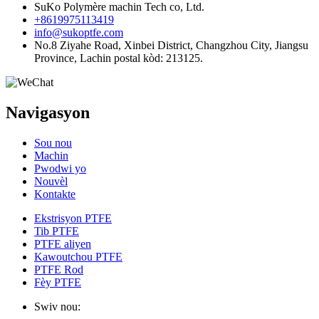
SuKo Polymère machin Tech co, Ltd.
+8619975113419
info@sukoptfe.com
No.8 Ziyahe Road, Xinbei District, Changzhou City, Jiangsu
Province, Lachin postal kòd: 213125.
Navigasyon
Sou nou
Machin
Pwodwi yo
Nouvèl
Kontakte
Ekstrisyon PTFE
Tib PTFE
PTFE aliyen
Kawoutchou PTFE
PTFE Rod
Fèy PTFE
Swiv nou: