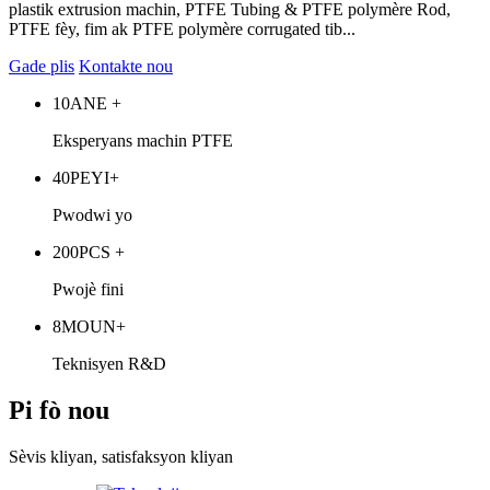
plastik extrusion machin, PTFE Tubing & PTFE polymère Rod,
PTFE fèy, fim ak PTFE polymère corrugated tib...
Gade plis
Kontakte nou
10
ANE +
Eksperyans machin PTFE
40
PEYI+
Pwodwi yo
200
PCS +
Pwojè fini
8
MOUN+
Teknisyen R&D
Pi fò nou
Sèvis kliyan, satisfaksyon kliyan