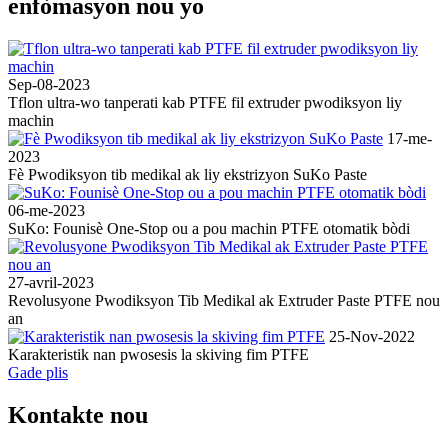
enfòmasyon nou yo
Sep-08-2023
Tflon ultra-wo tanperati kab PTFE fil extruder pwodiksyon liy
machin
17-me-
2023
Fè Pwodiksyon tib medikal ak liy ekstrizyon SuKo Paste
06-me-2023
SuKo: Founisè One-Stop ou a pou machin PTFE otomatik bòdi
27-avril-2023
Revolusyone Pwodiksyon Tib Medikal ak Extruder Paste PTFE nou
an
25-Nov-2022
Karakteristik nan pwosesis la skiving fim PTFE
Gade plis
Kontakte nou