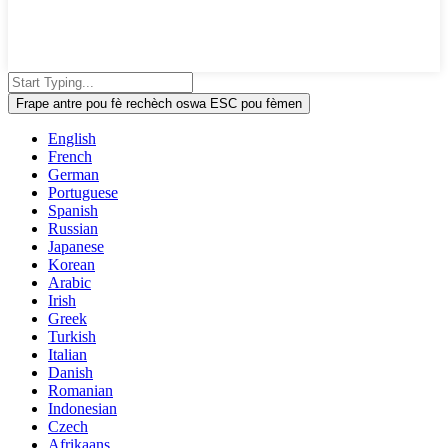
Frape antre pou fè rechèch oswa ESC pou fèmen
English
French
German
Portuguese
Spanish
Russian
Japanese
Korean
Arabic
Irish
Greek
Turkish
Italian
Danish
Romanian
Indonesian
Czech
Afrikaans