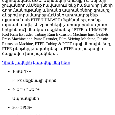
եվրոպական, ԱՄՆ, Մերձավոր Արևելքի և Ասիայի
շուկաներում:Մենք հավատում ենք հաճախորդների
գոհունակությանը և նրանց ապրանքները գրավիչ
գներով տրամադրելուն:Մենք արտադրել ենք
պլաստմասե PTFE/UHMWPE մեքենաներ, որոնք
արտահանվել են ջրհորների շահագործման շատ
երկրներ: Հիմնական մեքենաներ՝ PTFE և UHMWPE
Rod Ram Extruder, Tubing Ram Extrusion Machine line, Gaskets
Press Machine and Paste Extruder, Film Skiving Machine, Plastic
Extrusion Machine, PTFE Tubing & PTFE պոլիմերային ձող,
PTFE թերթեր, թաղանթներ և PTFE պոլիմերային
ծալքավոր խողովակներ…
Դիտել ավելին
կապվեք մեզ հետ
10
ՏԱՐԻ +
PTFE մեքենայի փորձ
40
ԵՐԿՐՆԵՐ+
Ապրանքներ
200 թ
PCS+