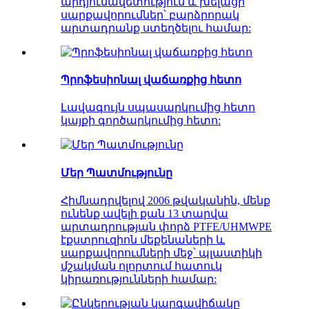
արդյունավետություն և խելացի
սարքավորումներ՝ բարձրորակ
արտադրանք ստեղծելու համար:
Պրոֆեսիոնալ վաճառքից հետո
Լավագույն սպասարկումից հետո
կայքի գործարկումից հետո:
Մեր Պատմությունը
Հիմնադրվելով 2006 թվականին, մենք
ունենք ավելի քան 13 տարվա
արտադրության փորձ PTFE/UHMWPE
էքստրուզիոն մեքենաների և
սարքավորումների մեջ՝ պլաստիկի
մշակման ոլորտում հատուկ
կիրառությունների համար: