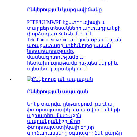
Ընկերության կարգավիճակը
PTFE/UHMWPE էքստրուզիայի և
տարբեր տեսակների արտադրանքի
փորձագետ Suko-ն մնում է
Tetrafluorohydrazine արդյունաբերության
առաջատարը՝ տեխնոլոգիական
նորարարությամբ,
մասնագիտությամբ և
հետախուզությամբ ինչպես ներքին,
այնպես էլ արտերկրում:
Ընկերության ապագան
Երեք տարվա ընթացքում դառնալ
ֆտորոպլաստիկ սարքավորումների
աշխարհում առաջին
ապրանքանիշը: Թող
ֆտորոպլաստիկայի բոլոր
գործարանները օգտագործեն բարձր