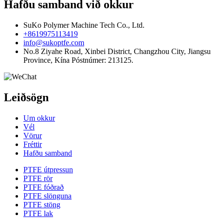
Hafðu samband við okkur
SuKo Polymer Machine Tech Co., Ltd.
+8619975113419
info@sukoptfe.com
No.8 Ziyahe Road, Xinbei District, Changzhou City, Jiangsu
Province, Kína Póstnúmer: 213125.
Leiðsögn
Um okkur
Vél
Vörur
Fréttir
Hafðu samband
PTFE útpressun
PTFE rör
PTFE fóðrað
PTFE slönguna
PTFE stöng
PTFE lak