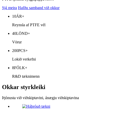
Sjá meira
Hafðu samband við okkur
10
ÁR+
Reynsla af PTFE vél
40
LÖND+
Vörur
200
PCS+
Lokið verkefni
8
FÓLK+
R&D tæknimenn
Okkar styrkleiki
Þjónusta við viðskiptavini, ánægju viðskiptavina