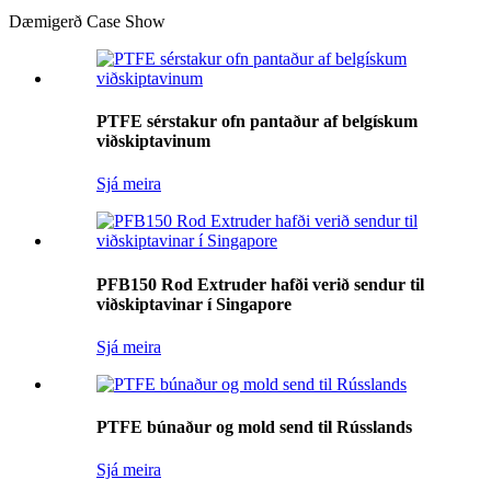
Dæmigerð Case Show
PTFE sérstakur ofn pantaður af belgískum
viðskiptavinum
Sjá meira
PFB150 Rod Extruder hafði verið sendur til
viðskiptavinar í Singapore
Sjá meira
PTFE búnaður og mold send til Rússlands
Sjá meira