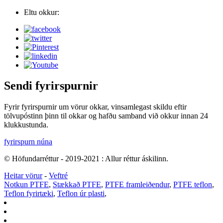
Eltu okkur:
Sendi fyrirspurnir
Fyrir fyrirspurnir um vörur okkar, vinsamlegast skildu eftir
tölvupóstinn þinn til okkar og hafðu samband við okkur innan 24
klukkustunda.
fyrirspurn núna
© Höfundarréttur - 2019-2021 : Allur réttur áskilinn.
Heitar vörur
-
Veftré
Notkun PTFE
,
Stækkað PTFE
,
PTFE framleiðendur
,
PTFE teflon
,
Teflon fyrirtæki
,
Teflon úr plasti
,