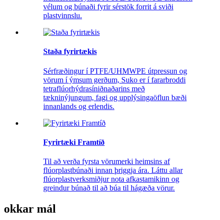
vélum og búnaði fyrir sérstök forrit á sviði
plastvinnslu.
Staða fyrirtækis
Sérfræðingur í PTFE/UHMWPE útpressun og
vörum í ýmsum gerðum, Suko er í fararbroddi
tetraflúorhýdrasíniðnaðarins með
tækninýjungum, fagi og upplýsingaöflun bæði
innanlands og erlendis.
Fyrirtæki Framtíð
Til að verða fyrsta vörumerki heimsins af
flúorplastbúnaði innan þriggja ára. Láttu allar
flúorplastverksmiðjur nota afkastamikinn og
greindur búnað til að búa til hágæða vörur.
okkar mál