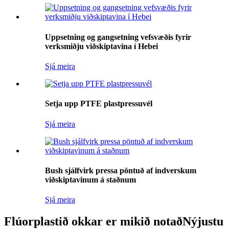
Uppsetning og gangsetning vefsvæðis fyrir
verksmiðju viðskiptavina í Hebei
Sjá meira
Setja upp PTFE plastpressuvél
Sjá meira
Bush sjálfvirk pressa pöntuð af indverskum
viðskiptavinum á staðnum
Sjá meira
Flúorplastið okkar er mikið notað
Nýjustu