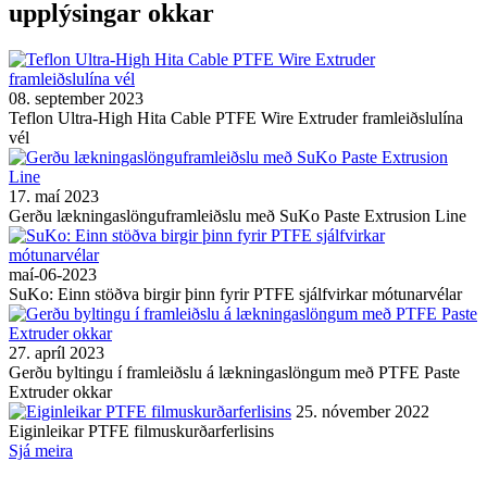
upplýsingar okkar
08. september 2023
Teflon Ultra-High Hita Cable PTFE Wire Extruder framleiðslulína
vél
17. maí 2023
Gerðu lækningaslönguframleiðslu með SuKo Paste Extrusion Line
maí-06-2023
SuKo: Einn stöðva birgir þinn fyrir PTFE sjálfvirkar mótunarvélar
27. apríl 2023
Gerðu byltingu í framleiðslu á lækningaslöngum með PTFE Paste
Extruder okkar
25. nóvember 2022
Eiginleikar PTFE filmuskurðarferlisins
Sjá meira