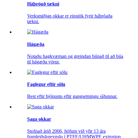
Háþróuð tækni
Verksmiðjan okkar er einstök fyrir háþróaða
tækni.
Hágæða
Notaðu hagkvæman og greindan búnað til að búa
til hágæða vörur.
Faglegur eftir sölu
Best eftir þjónustu eftir gangsetningu síðunnar.
Saga okkar
Stofnað árið 2006, höfum við yfir 13 ára
framleiðslureynslu í PTFE/UHMWPE extrusion