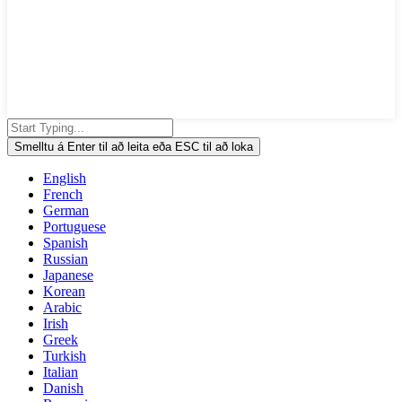
Smelltu á Enter til að leita eða ESC til að loka
English
French
German
Portuguese
Spanish
Russian
Japanese
Korean
Arabic
Irish
Greek
Turkish
Italian
Danish