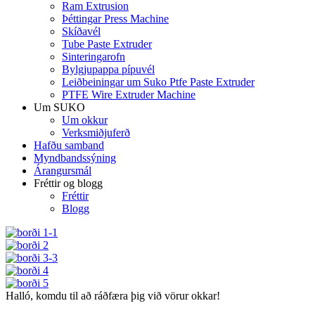
Ram Extrusion
Þéttingar Press Machine
Skíðavél
Tube Paste Extruder
Sinteringarofn
Bylgjupappa pípuvél
Leiðbeiningar um Suko Ptfe Paste Extruder
PTFE Wire Extruder Machine
Um SUKO
Um okkur
Verksmiðjuferð
Hafðu samband
Myndbandssýning
Árangursmál
Fréttir og blogg
Fréttir
Blogg
Halló, komdu til að ráðfæra þig við vörur okkar!