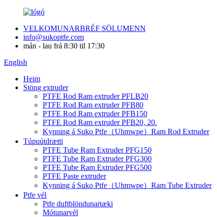
VELKOMUNARBRÉF SÖLUMENN
info@sukoptfe.com
mán - lau frá 8:30 til 17:30
English
Heim
Stöng extruder
PTFE Rod Ram extruder PFLB20
PTFE Rod Ram extruder PFB80
PTFE Rod Ram extruder PFB150
PTFE Rod Ram extruder PFB20, 20.
Kynning á Suko Ptfe（Uhmwpe）Ram Rod Extruder
Túpuútdrætti
PTFE Tube Ram Extruder PFG150
PTFE Tube Ram Extruder PFG300
PTFE Tube Ram Extruder PFG500
PTFE Paste extruder
Kynning á Suko Ptfe（Uhmwpe）Ram Tube Extruder
Ptfe vél
Ptfe duftblöndunartæki
Mótunarvél