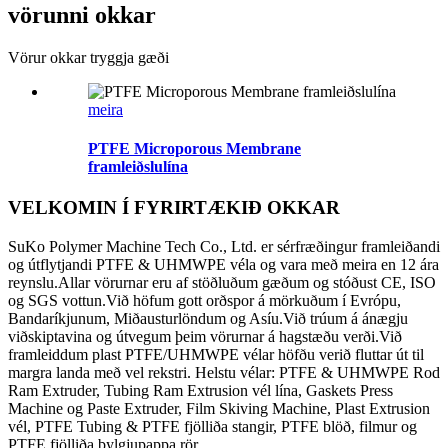
vörunni okkar
Vörur okkar tryggja gæði
meira
PTFE Microporous Membrane
framleiðslulína
VELKOMIN Í FYRIRTÆKIÐ OKKAR
SuKo Polymer Machine Tech Co., Ltd. er sérfræðingur framleiðandi
og útflytjandi PTFE & UHMWPE véla og vara með meira en 12 ára
reynslu.Allar vörurnar eru af stöðluðum gæðum og stóðust CE, ISO
og SGS vottun.Við höfum gott orðspor á mörkuðum í Evrópu,
Bandaríkjunum, Miðausturlöndum og Asíu.Við trúum á ánægju
viðskiptavina og útvegum þeim vörurnar á hagstæðu verði.Við
framleiddum plast PTFE/UHMWPE vélar höfðu verið fluttar út til
margra landa með vel rekstri. Helstu vélar: PTFE & UHMWPE Rod
Ram Extruder, Tubing Ram Extrusion vél lína, Gaskets Press
Machine og Paste Extruder, Film Skiving Machine, Plast Extrusion
vél, PTFE Tubing & PTFE fjölliða stangir, PTFE blöð, filmur og
PTFE fjölliða bylgjupappa rör…