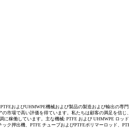
、12年以上の経験を持つPTFEおよびUHMWPE機械および製品の製造および
アの市場で高い評価を得ています。私たちは顧客の満足を信じ
順調に稼働しています。主な機械: PTFE および UHMWPE
ク押出機、PTFE チューブおよびPTFEポリマーロッド、PT