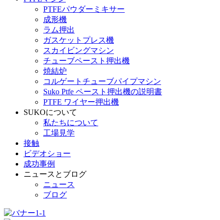
PTFEパウダーミキサー
成形機
ラム押出
ガスケットプレス機
スカイビングマシン
チューブペースト押出機
焼結炉
コルゲートチューブパイプマシン
Suko Ptfe ペースト押出機の説明書
PTFE ワイヤー押出機
SUKOについて
私たちについて
工場見学
接触
ビデオショー
成功事例
ニュースとブログ
ニュース
ブログ