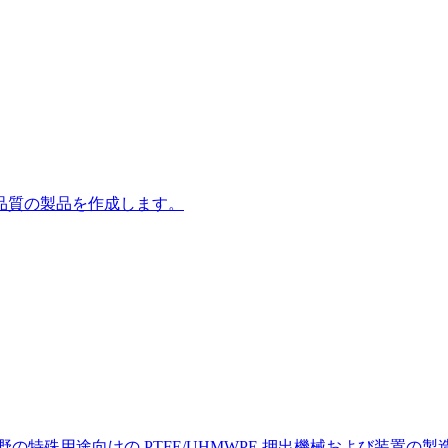
品質の製品を作成します。
野の特殊用途向けの PTFE/UHMWPE 押出機械および装置の製