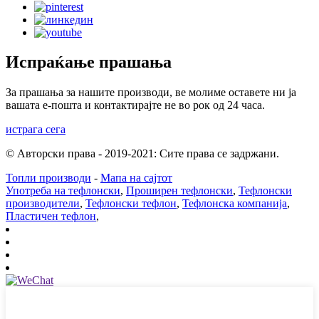
Испраќање прашања
За прашања за нашите производи, ве молиме оставете ни ја
вашата е-пошта и контактирајте не во рок од 24 часа.
истрага сега
© Авторски права - 2019-2021: Сите права се задржани.
Топли производи
-
Мапа на сајтот
Употреба на тефлонски
,
Проширен тефлонски
,
Тефлонски
производители
,
Тефлонски тефлон
,
Тефлонска компанија
,
Пластичен тефлон
,