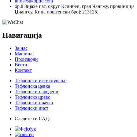
info@sukoptfe.com
бр.8 Зијахе пат, округ Ксинбеи, град Чангжу, провинција
Џиангсу, Кина поштенски број: 213125.
Навигација
За нас
Машина
Производи
Вести
Контакт
Тефлонски истиснување
Тефлонска цевка
Тефлонски наредени
Тефлонско црево
Тефлонски прачка
Тефлонски лист
Следете ги САД: