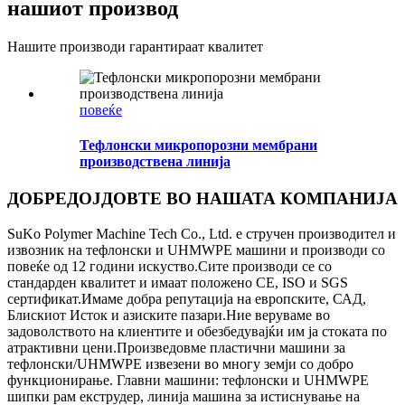
нашиот производ
Нашите производи гарантираат квалитет
повеќе
Тефлонски микропорозни мембрани
производствена линија
ДОБРЕДОЈДОВТЕ ВО НАШАТА КОМПАНИЈА
SuKo Polymer Machine Tech Co., Ltd. е стручен производител и
извозник на тефлонски и UHMWPE машини и производи со
повеќе од 12 години искуство.Сите производи се со
стандарден квалитет и имаат положено CE, ISO и SGS
сертификат.Имаме добра репутација на европските, САД,
Блискиот Исток и азиските пазари.Ние веруваме во
задоволството на клиентите и обезбедувајќи им ја стоката по
атрактивни цени.Произведовме пластични машини за
тефлонски/UHMWPE извезени во многу земји со добро
функционирање. Главни машини: тефлонски и UHMWPE
шипки рам екструдер, линија машина за истиснување на