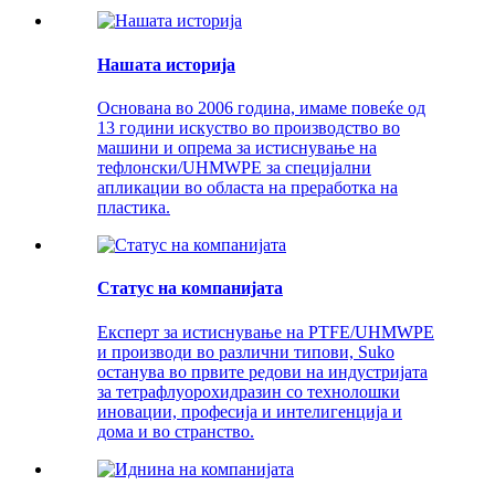
Нашата историја
Основана во 2006 година, имаме повеќе од
13 години искуство во производство во
машини и опрема за истиснување на
тефлонски/UHMWPE за специјални
апликации во областа на преработка на
пластика.
Статус на компанијата
Експерт за истиснување на PTFE/UHMWPE
и производи во различни типови, Suko
останува во првите редови на индустријата
за тетрафлуорохидразин со технолошки
иновации, професија и интелигенција и
дома и во странство.