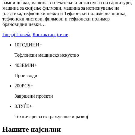
рамни цевки, машина за печатење и истиснувач на гарнитури,
машина за скијање филмови, машина за истиснување на
пластика, тефлонски цевки и Тефлонски полимерна шипка,
тефлонски листови, филмови и тефлонски полимер
брановидни цевки…
Гледај Повеќе
Контактирајте не
10
ГОДИНИ+
Тефлонски машинско искуство
40
ЗЕМЈИ+
Производи
200
PCS+
Завршени проекти
8
ЛУЃЕ+
Техничари за истражување и развој
Нашите најсилни