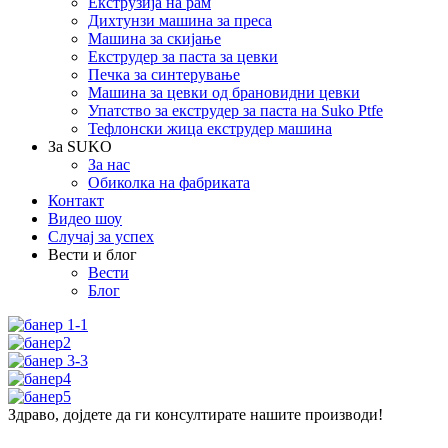
Екструзија на рам
Дихтунзи машина за преса
Машина за скијање
Екструдер за паста за цевки
Печка за синтерување
Машина за цевки од брановидни цевки
Упатство за екструдер за паста на Suko Ptfe
Тефлонски жица екструдер машина
За SUKO
За нас
Обиколка на фабриката
Контакт
Видео шоу
Случај за успех
Вести и блог
Вести
Блог
Здраво, дојдете да ги консултирате нашите производи!