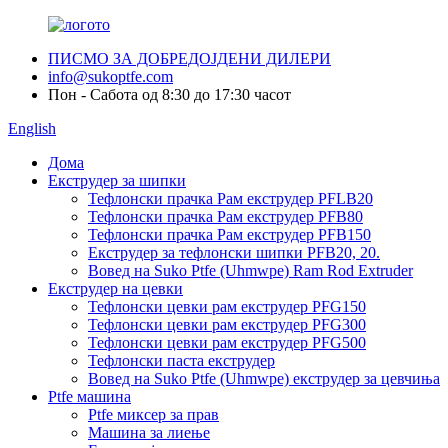
ПИСМО ЗА ДОБРЕДОЈДЕНИ ДИЛЕРИ
info@sukoptfe.com
Пон - Сабота од 8:30 до 17:30 часот
English
Дома
Екструдер за шипки
Тефлонски прачка Рам екструдер PFLB20
Тефлонски прачка Рам екструдер PFB80
Тефлонски прачка Рам екструдер PFB150
Екструдер за тефлонски шипки PFB20, 20.
Вовед на Suko Ptfe (Uhmwpe) Ram Rod Extruder
Екструдер на цевки
Тефлонски цевки рам екструдер PFG150
Тефлонски цевки рам екструдер PFG300
Тефлонски цевки рам екструдер PFG500
Тефлонски паста екструдер
Вовед на Suko Ptfe (Uhmwpe) екструдер за цевчиња
Ptfe машина
Ptfe миксер за прав
Машина за лиење