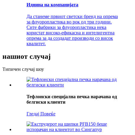
Иднина на компанијата
Да станеме првиот светски бренд на опрема
за флуоропластика во рок од три години.
Сите фабрики за флуоропластика нека
користат високо-ефикасна и интелигентна
опрема за да создадат производи со висок
квалитет.
нашиот случај
Типичен случај шоу
Тефлонски специјална печка нарачана од
белгиски клиенти
Гледај Повеќе