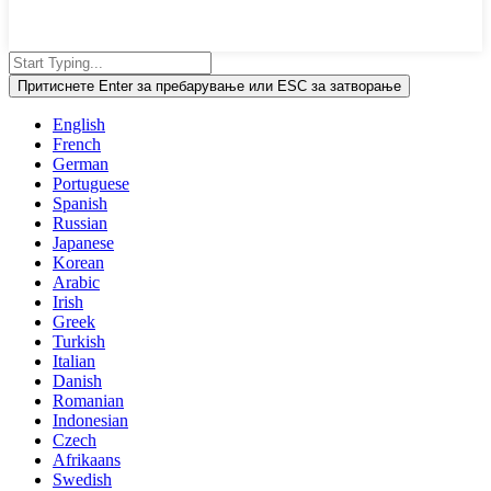
Притиснете Enter за пребарување или ESC за затворање
English
French
German
Portuguese
Spanish
Russian
Japanese
Korean
Arabic
Irish
Greek
Turkish
Italian
Danish
Romanian
Indonesian
Czech
Afrikaans
Swedish