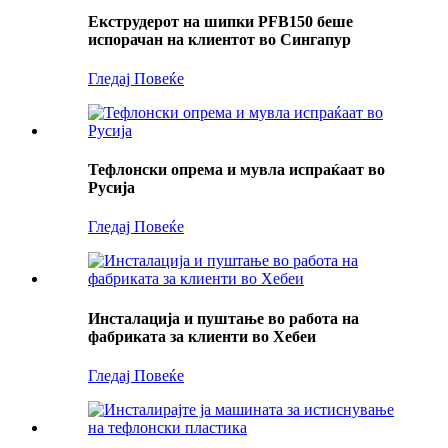
Екструдерот на шипки PFB150 беше
испорачан на клиентот во Сингапур
Гледај Повеќе
Тефлонски опрема и мувла испраќаат во
Русија
Гледај Повеќе
Инсталација и пуштање во работа на
фабриката за клиенти во Хебеи
Гледај Повеќе