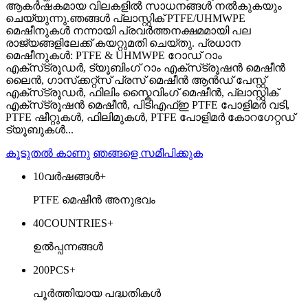
ആകർഷകമായ വിലകളിൽ സാധനങ്ങൾ നൽകുകയും
ചെയ്യുന്നു.ഞങ്ങൾ പ്ലാസ്റ്റിക് PTFE/UHMWPE
മെഷീനുകൾ നന്നായി പ്രവർത്തനക്ഷമമായി പല
രാജ്യങ്ങളിലേക്ക് കയറ്റുമതി ചെയ്തു. പ്രധാന
മെഷീനുകൾ: PTFE & UHMWPE റോഡ് റാം
എക്‌സ്‌ട്രൂഡർ, ട്യൂബിംഗ് റാം എക്‌സ്‌ട്രൂഷൻ മെഷീൻ
ലൈൻ, ഗാസ്‌ക്കറ്റ്‌സ് പ്രസ് മെഷീൻ ആൻഡ് പേസ്റ്റ്
എക്‌സ്‌ട്രൂഡർ, ഫിലിം സ്കൈവിംഗ് മെഷീൻ, പ്ലാസ്റ്റിക്
എക്‌സ്‌ട്രൂഷൻ മെഷീൻ, പിടിഎഫ്ഇ PTFE പോളിമർ വടി,
PTFE ഷീറ്റുകൾ, ഫിലിമുകൾ, PTFE പോളിമർ കോറഗേറ്റഡ്
ട്യൂബുകൾ...
കൂടുതൽ കാണു
ഞങ്ങളെ സമീപിക്കുക
10
വർഷങ്ങൾ+
PTFE മെഷീൻ അനുഭവം
40
COUNTRIES+
ഉൽപ്പന്നങ്ങൾ
200
PCS+
പൂർത്തിയായ പദ്ധതികൾ