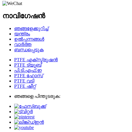
നാവിഗേഷൻ
ഞങ്ങളേക്കുറിച്ച്
യന്ത്രം
ഉൽപ്പന്നങ്ങൾ
വാർത്ത
ബന്ധപ്പെടുക
PTFE എക്സ്ട്രൂഷൻ
PTFE ട്യൂബ്
പി.ടി.എഫ്.ഇ
PTFE ഹോസ്
PTFE വടി
PTFE ഷീറ്റ്
ഞങ്ങളെ പിന്തുടരുക: