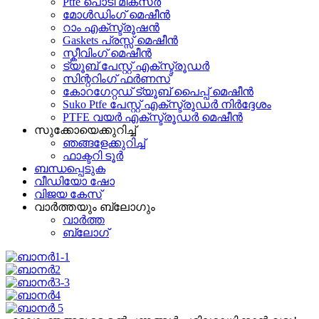
Ptfe പൊടി മിക്സർ
മോൾഡിംഗ് മെഷീൻ
റാം എക്സ്ട്രൂഷൻ
Gaskets പ്രസ്സ് മെഷീൻ
സ്കീവിംഗ് മെഷീൻ
ട്യൂബ് പേസ്റ്റ് എക്സ്ട്രൂഡർ
സിന്ററിംഗ് ഫർണസ്
കോറഗേറ്റഡ് ട്യൂബ് പൈപ്പ് മെഷീൻ
Suko Ptfe പേസ്റ്റ് എക്സ്ട്രൂഡർ നിർദ്ദേശം
PTFE വയർ എക്സ്ട്രൂഡർ മെഷീൻ
സുക്കോയെക്കുറിച്ച്
ഞങ്ങളേക്കുറിച്ച്
ഫാക്ടറി ടൂർ
ബന്ധപ്പെടുക
വീഡിയോ ഷോ
വിജയ കേസ്
വാർത്തയും ബ്ലോഗും
വാർത്ത
ബ്ലോഗ്