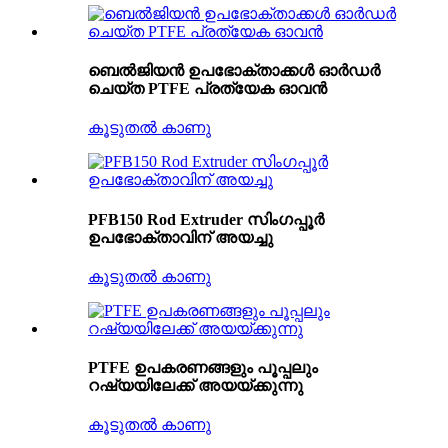
ബെൽജിയൻ ഉപഭോക്താക്കൾ ഓർഡർ
ചെയ്ത PTFE പ്രത്യേക ഓവൻ
കൂടുതൽ കാണു
PFB150 Rod Extruder സിംഗപ്പൂർ
ഉപഭോക്താവിന് അയച്ചു
കൂടുതൽ കാണു
PTFE ഉപകരണങ്ങളും പൂപ്പലും
റഷ്യയിലേക്ക് അയയ്ക്കുന്നു
കൂടുതൽ കാണു