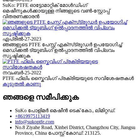
SuKo: PTFE ഓട്ടോമാറ്റിക് മോൾഡിംഗ്
മെഷീനുകൾക്കായുള്ള നിങ്ങളുടെ വൺ-സ്റ്റോപ്പ്
വിതരണക്കാരൻ
ഏപ്രിൽ-27-2023
ഞങ്ങളുടെ PTFE പേസ്റ്റ് എക്‌സ്‌ട്രൂഡർ ഉപയോഗിച്ച്
മെഡിക്കൽ ട്യൂബിംഗ് ഉൽപ്പാദനത്തിൽ വിപ്ലവം
സൃഷ്ടിക്കുക
നവംബർ-25-2022
PTFE ഫിലിം സ്കൈവിംഗ് പ്രക്രിയയുടെ സവിശേഷതകൾ
കൂടുതൽ കാണു
ഞങ്ങളെ സമീപിക്കുക
SuKo പോളിമർ മെഷീൻ ടെക് കോ., ലിമിറ്റഡ്.
+8619975113419
info@sukoptfe.com
No.8 Ziyahe Road, Xinbei District, Changzhou City, Jiangsu
Province, China പോസ്റ്റ് കോഡ്: 213125.