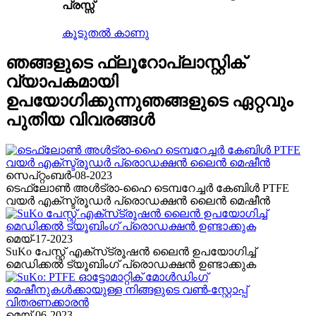
പ്രസ്സ്
കൂടുതൽ കാണു
ഞങ്ങളുടെ ഫ്ലൂറോപ്ലാസ്റ്റിക്
വ്യാപകമായി
ഉപയോഗിക്കുന്നു
ഞങ്ങളുടെ ഏറ്റവും
പുതിയ വിവരങ്ങൾ
സെപ്റ്റംബർ-08-2023
ടെഫ്ലോൺ അൾട്രാ-ഹൈ ടെമ്പറേച്ചർ കേബിൾ PTFE
വയർ എക്സ്ട്രൂഡർ പ്രൊഡക്ഷൻ ലൈൻ മെഷീൻ
മെയ്-17-2023
SuKo പേസ്റ്റ് എക്‌സ്‌ട്രൂഷൻ ലൈൻ ഉപയോഗിച്ച്
മെഡിക്കൽ ട്യൂബിംഗ് പ്രൊഡക്ഷൻ ഉണ്ടാക്കുക
മെയ്-06-2023