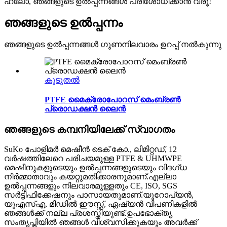
ഹലോ, ഞങ്ങളുടെ ഉൽപ്പന്നങ്ങൾ പരിശോധിക്കാൻ വരൂ!
ഞങ്ങളുടെ ഉൽപ്പന്നം
ഞങ്ങളുടെ ഉൽപ്പന്നങ്ങൾ ഗുണനിലവാരം ഉറപ്പ് നൽകുന്നു
കൂടുതൽ
PTFE മൈക്രോപോറസ് മെംബ്രൺ
പ്രൊഡക്ഷൻ ലൈൻ
ഞങ്ങളുടെ കമ്പനിയിലേക്ക് സ്വാഗതം
SuKo പോളിമർ മെഷീൻ ടെക് കോ., ലിമിറ്റഡ്, 12
വർഷത്തിലേറെ പരിചയമുള്ള PTFE & UHMWPE
മെഷീനുകളുടെയും ഉൽപ്പന്നങ്ങളുടെയും വിദഗ്ധ
നിർമ്മാതാവും കയറ്റുമതിക്കാരനുമാണ്.എല്ലാ
ഉൽപ്പന്നങ്ങളും നിലവാരമുള്ളതും CE, ISO, SGS
സർട്ടിഫിക്കേഷനും പാസായതുമാണ്.യൂറോപ്യൻ,
യുഎസ്എ, മിഡിൽ ഈസ്റ്റ്, ഏഷ്യൻ വിപണികളിൽ
ഞങ്ങൾക്ക് നല്ല പ്രശസ്തിയുണ്ട്.ഉപഭോക്തൃ
സംതൃപ്തിയിൽ ഞങ്ങൾ വിശ്വസിക്കുകയും അവർക്ക്