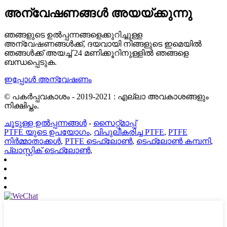
അന്വേഷണങ്ങൾ അയയ്ക്കുന്നു
ഞങ്ങളുടെ ഉൽപ്പന്നങ്ങളെക്കുറിച്ചുള്ള
അന്വേഷണങ്ങൾക്ക്, ദയവായി നിങ്ങളുടെ ഇമെയിൽ
ഞങ്ങൾക്ക് അയച്ച് 24 മണിക്കൂറിനുള്ളിൽ ഞങ്ങളെ
ബന്ധപ്പെടുക.
ഇപ്പോൾ അന്വേഷണം
© പകർപ്പവകാശം - 2019-2021 : എല്ലാ അവകാശങ്ങളും
നിക്ഷിപ്തം.
ചൂടുള്ള ഉൽപ്പന്നങ്ങൾ
-
സൈറ്റ്മാപ്പ്
PTFE യുടെ ഉപയോഗം
,
വിപുലീകരിച്ച PTFE
,
PTFE
നിർമ്മാതാക്കൾ
,
PTFE ടെഫ്ലോൺ
,
ടെഫ്ലോൺ കമ്പനി
,
പ്ലാസ്റ്റിക് ടെഫ്ലോൺ
,