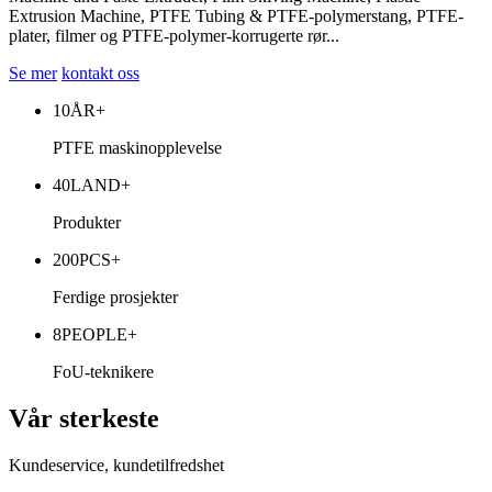
Extrusion Machine, PTFE Tubing & PTFE-polymerstang, PTFE-
plater, filmer og PTFE-polymer-korrugerte rør...
Se mer
kontakt oss
10
ÅR+
PTFE maskinopplevelse
40
LAND+
Produkter
200
PCS+
Ferdige prosjekter
8
PEOPLE+
FoU-teknikere
Vår sterkeste
Kundeservice, kundetilfredshet