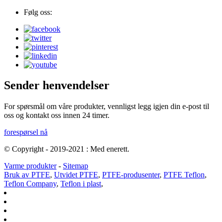
Følg oss:
Sender henvendelser
For spørsmål om våre produkter, vennligst legg igjen din e-post til
oss og kontakt oss innen 24 timer.
forespørsel nå
© Copyright - 2019-2021 : Med enerett.
Varme produkter
-
Sitemap
Bruk av PTFE
,
Utvidet PTFE
,
PTFE-produsenter
,
PTFE Teflon
,
Teflon Company
,
Teflon i plast
,