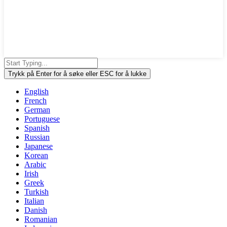
Trykk på Enter for å søke eller ESC for å lukke
English
French
German
Portuguese
Spanish
Russian
Japanese
Korean
Arabic
Irish
Greek
Turkish
Italian
Danish
Romanian