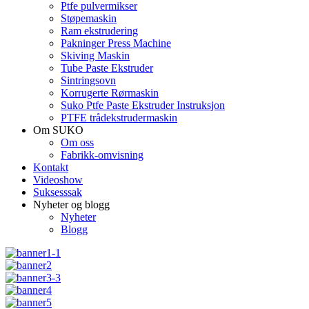
Ptfe pulvermikser
Støpemaskin
Ram ekstrudering
Pakninger Press Machine
Skiving Maskin
Tube Paste Ekstruder
Sintringsovn
Korrugerte Rørmaskin
Suko Ptfe Paste Ekstruder Instruksjon
PTFE trådekstrudermaskin
Om SUKO
Om oss
Fabrikk-omvisning
Kontakt
Videoshow
Suksesssak
Nyheter og blogg
Nyheter
Blogg