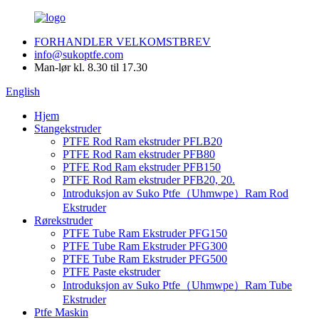
FORHANDLER VELKOMSTBREV
info@sukoptfe.com
Man-lør kl. 8.30 til 17.30
English
Hjem
Stangekstruder
PTFE Rod Ram ekstruder PFLB20
PTFE Rod Ram ekstruder PFB80
PTFE Rod Ram ekstruder PFB150
PTFE Rod Ram ekstruder PFB20, 20.
Introduksjon av Suko Ptfe（Uhmwpe）Ram Rod
Ekstruder
Rørekstruder
PTFE Tube Ram Ekstruder PFG150
PTFE Tube Ram Ekstruder PFG300
PTFE Tube Ram Ekstruder PFG500
PTFE Paste ekstruder
Introduksjon av Suko Ptfe（Uhmwpe）Ram Tube
Ekstruder
Ptfe Maskin