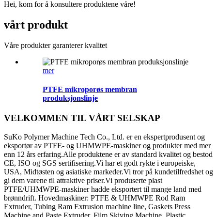
Hei, kom for å konsultere produktene våre!
vårt produkt
Våre produkter garanterer kvalitet
mer
PTFE mikroporøs membran
produksjonslinje
VELKOMMEN TIL VÅRT SELSKAP
SuKo Polymer Machine Tech Co., Ltd. er en ekspertprodusent og
eksportør av PTFE- og UHMWPE-maskiner og produkter med mer
enn 12 års erfaring.Alle produktene er av standard kvalitet og bestod
CE, ISO og SGS sertifisering.Vi har et godt rykte i europeiske,
USA, Midtøsten og asiatiske markeder.Vi tror på kundetilfredshet og
gi dem varene til attraktive priser.Vi produserte plast
PTFE/UHMWPE-maskiner hadde eksportert til mange land med
brønndrift. Hovedmaskiner: PTFE & UHMWPE Rod Ram
Extruder, Tubing Ram Extrusion machine line, Gaskets Press
Machine and Paste Extruder, Film Skiving Machine, Plastic