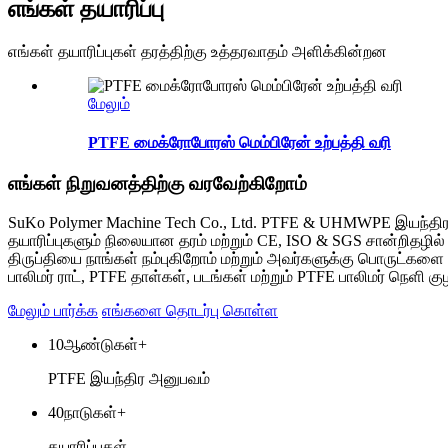
எங்கள் தயாரிப்பு
எங்கள் தயாரிப்புகள் தரத்திற்கு உத்தரவாதம் அளிக்கின்றன
மேலும்
PTFE மைக்ரோபோரஸ் மெம்பிரேன் உற்பத்தி வரி
எங்கள் நிறுவனத்திற்கு வரவேற்கிறோம்
SuKo Polymer Machine Tech Co., Ltd. PTFE & UHMWPE இயந்திரங
தயாரிப்புகளும் நிலையான தரம் மற்றும் CE, ISO & SGS சான்றிதழில்
திருப்தியை நாங்கள் நம்புகிறோம் மற்றும் அவர்களுக்கு பொருட்க
பாலிமர் ராட், PTFE தாள்கள், படங்கள் மற்றும் PTFE பாலிமர் நெளி 
மேலும் பார்க்க
எங்களை தொடர்பு கொள்ள
10
ஆண்டுகள்+
PTFE இயந்திர அனுபவம்
40
நாடுகள்+
தயாரிப்புகள்