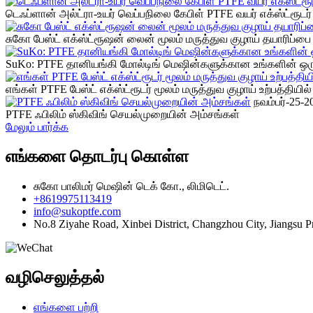
டெஃப்ளான் அல்ட்ரா-உயர் வெப்பநிலை கேபிள் PTFE வயர் எக்ஸ்ட்ரூடர் 
சுகோ பேஸ்ட் எக்ஸ்ட்ரூஷன் லைன் மூலம் மருத்துவ குழாய் தயாரிப்பை 
SuKo: PTFE தானியங்கி மோல்டிங் மெஷின்களுக்கான உங்களின் ஒரு
எங்கள் PTFE பேஸ்ட் எக்ஸ்ட்ரூடர் மூலம் மருத்துவ குழாய் உற்பத்தியில்
நவம்பர்-25-2
PTFE ஃபிலிம் ஸ்கிவிங் செயல்முறையின் அம்சங்கள்
மேலும் பார்க்க
எங்களை தொடர்பு கொள்ள
சுகோ பாலிமர் மெஷின் டெக் கோ., லிமிடெட்.
+8619975113419
info@sukoptfe.com
No.8 Ziyahe Road, Xinbei District, Changzhou City, Jiangsu P
வழிசெலுத்தல்
எங்களை பற்றி