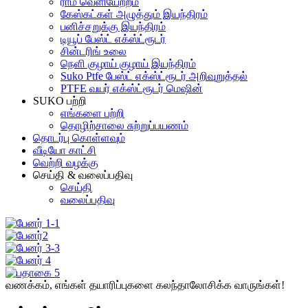
ராம் வெளியேற்றம்
கேஸ்கட்கள் அழுத்தும் இயந்திரம்
பனிச்சறுக்கு இயந்திரம்
டியூப் பேஸ்ட் எக்ஸ்ட்ரூடர்
சின்டரிங் உலை
நெளி குழாய் குழாய் இயந்திரம்
Suko Ptfe பேஸ்ட் எக்ஸ்ட்ரூடர் அறிவுறுத்தல்
PTFE வயர் எக்ஸ்ட்ரூடர் மெஷின்
SUKO பற்றி
எங்களை பற்றி
தொழிற்சாலை சுற்றுப்பயணம்
தொடர்பு கொள்ளவும்
வீடியோ காட்சி
வெற்றி வழக்கு
செய்தி & வலைப்பதிவு
செய்தி
வலைப்பதிவு
வணக்கம், எங்கள் தயாரிப்புகளை கலந்தாலோசிக்க வாருங்கள்!