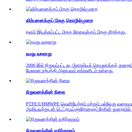
விற்பனைக்குப் பிறகு தொழில்முறை
தளம் இயக்கப்பட்ட பிறகு சேவைக்குப் பிறகு சிறந்தது.
நமது வரலாறு
2006 இல் நிறுவப்பட்டது, பிளாஸ்டிக் செயலாக்கத் துற
மேலான உற்பத்தி அனுபவம் எங்களிடம் உள்ளது.
நிறுவனத்தின் நிலை
PTFE/UHMWPE வெளியேற்றம் மற்றும் பல்வேறு வகையான தய
ஆகியவற்றுடன் டெட்ராஃப்ளூரோஹைட்ரேசின் துறையில் ம
நிறுவனத்தின் எதிர்காலம்