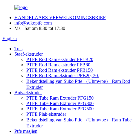
HANDELAARS VERWELKOMINGSBRIEF
info@sukoptfe.com
Ma - Sat om 8:30 tot 17:30
English
Tuis
Staaf-ekstruder
PTFE Rod Ram ekstruder PFLB20
PTFE Rod Ram ekstruder PFB80
PTFE Rod Ram ekstruder PFB150
PTFE Rod Ram-ekstruder PFB20, 20.
Bekendstelling van Suko Ptfe （Uhmwpe） Ram Rod
Extruder
Buis-ekstruder
PTFE Tube Ram Extruder PFG150
PTFE Tube Ram Extruder PFG300
PTFE Tube Ram Extruder PFG500
PTFE Plak-ekstruder
Bekendstelling van Suko Ptfe （Uhmwpe） Ram Tube
Extruder
Ptfe masjien