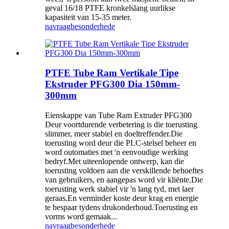
geval 16/18 PTFE kronkelslang uurlikse
kapasiteit van 15-35 meter.
navraag
besonderhede
PTFE Tube Ram Vertikale Tipe
Ekstruder PFG300 Dia 150mm-
300mm
Eienskappe van Tube Ram Extruder PFG300
Deur voortdurende verbetering is die toerusting
slimmer, meer stabiel en doeltreffender.Die
toerusting word deur die PLC-stelsel beheer en
word outomaties met 'n eenvoudige werking
bedryf.Met uiteenlopende ontwerp, kan die
toerusting voldoen aan die verskillende behoeftes
van gebruikers, en aangepas word vir kliënte.Die
toerusting werk stabiel vir 'n lang tyd, met laer
geraas.En verminder koste deur krag en energie
te bespaar tydens drukonderhoud.Toerusting en
vorms word gemaak...
navraag
besonderhede