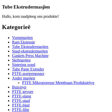
Tube Ekstrudermasjien
Hallo, kom raadpleeg ons produkte!
Kategorieë
Vormmasjien
Ram Ekstrusie
Tube Ekstrudermasjien
Staaf-ekstrudermasjien
Gaskets Press Machine
Skifmasjien
Sintering oond
Tube Paste Extruder
PTFE-poeiermenger
Ander masjien
PTFE Mikroporeuse Membraan Produksielyn
Buis/pyp
PTFE gevoer
PTFE-slang
PTFE-staaf
PTFE-blad
PTFE-film