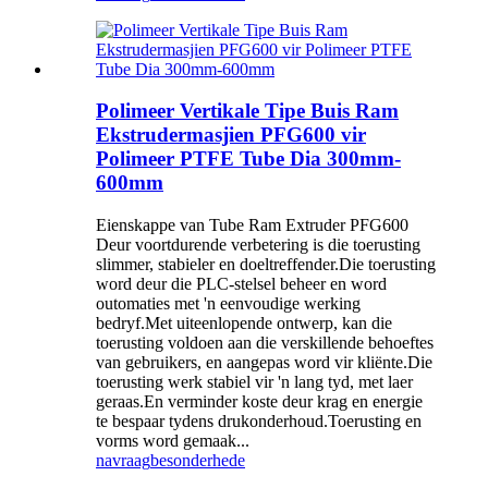
Polimeer Vertikale Tipe Buis Ram
Ekstrudermasjien PFG600 vir
Polimeer PTFE Tube Dia 300mm-
600mm
Eienskappe van Tube Ram Extruder PFG600
Deur voortdurende verbetering is die toerusting
slimmer, stabieler en doeltreffender.Die toerusting
word deur die PLC-stelsel beheer en word
outomaties met 'n eenvoudige werking
bedryf.Met uiteenlopende ontwerp, kan die
toerusting voldoen aan die verskillende behoeftes
van gebruikers, en aangepas word vir kliënte.Die
toerusting werk stabiel vir 'n lang tyd, met laer
geraas.En verminder koste deur krag en energie
te bespaar tydens drukonderhoud.Toerusting en
vorms word gemaak...
navraag
besonderhede