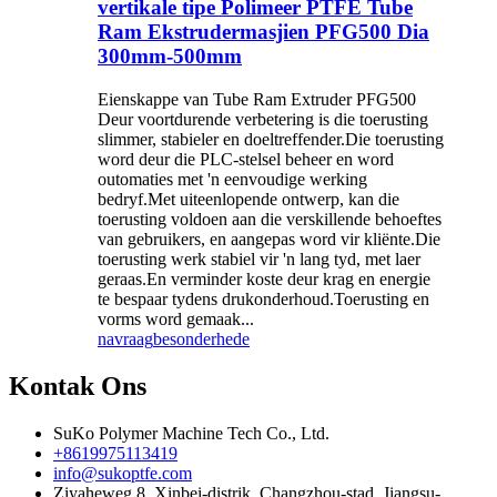
vertikale tipe Polimeer PTFE Tube
Ram Ekstrudermasjien PFG500 Dia
300mm-500mm
Eienskappe van Tube Ram Extruder PFG500
Deur voortdurende verbetering is die toerusting
slimmer, stabieler en doeltreffender.Die toerusting
word deur die PLC-stelsel beheer en word
outomaties met 'n eenvoudige werking
bedryf.Met uiteenlopende ontwerp, kan die
toerusting voldoen aan die verskillende behoeftes
van gebruikers, en aangepas word vir kliënte.Die
toerusting werk stabiel vir 'n lang tyd, met laer
geraas.En verminder koste deur krag en energie
te bespaar tydens drukonderhoud.Toerusting en
vorms word gemaak...
navraag
besonderhede
Kontak Ons
SuKo Polymer Machine Tech Co., Ltd.
+8619975113419
info@sukoptfe.com
Ziyaheweg 8, Xinbei-distrik, Changzhou-stad, Jiangsu-