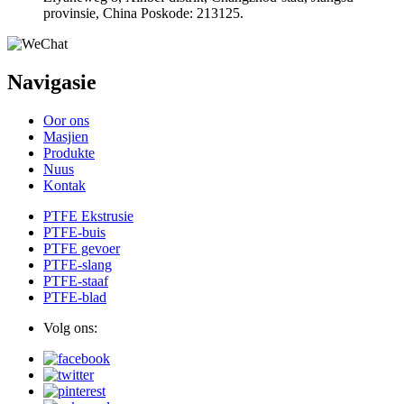
provinsie, China Poskode: 213125.
Navigasie
Oor ons
Masjien
Produkte
Nuus
Kontak
PTFE Ekstrusie
PTFE-buis
PTFE gevoer
PTFE-slang
PTFE-staaf
PTFE-blad
Volg ons: