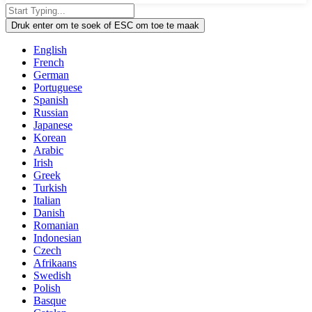
Druk enter om te soek of ESC om toe te maak
English
French
German
Portuguese
Spanish
Russian
Japanese
Korean
Arabic
Irish
Greek
Turkish
Italian
Danish
Romanian
Indonesian
Czech
Afrikaans
Swedish
Polish
Basque