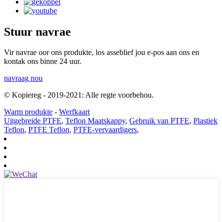
Stuur navrae
Vir navrae oor ons produkte, los asseblief jou e-pos aan ons en
kontak ons ​​binne 24 uur.
navraag nou
© Kopiereg - 2019-2021: Alle regte voorbehou.
Warm produkte
-
Werfkaart
Uitgebreide PTFE
,
Teflon Maatskappy
,
Gebruik van PTFE
,
Plastiek
Teflon
,
PTFE Teflon
,
PTFE-vervaardigers
,