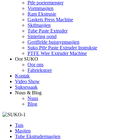
Ptfe poeiermenger
Vormmasjien
Ram Ekstrusie
Gaskets Press Machine
Skifmasjien
Tube Paste Extruder
Sintering oond
Geriffelde buispypmasjien
Suko Ptfe Paste Extruder Instruksie
PTFE Wire Extruder Machine
Oor SUKO
Oor ons
Fabriekstoer
Kontak
Video Show
Suksessaak
Nuus & Blog
Nuus
Blog
Tuis
Masjien
Tube Ekstrudermasjien