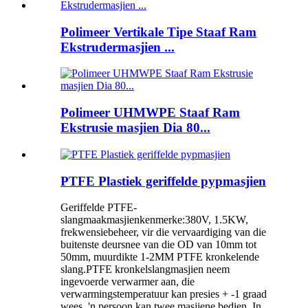
Polimeer Vertikale Tipe Staaf Ram
Ekstrudermasjien ...
Polimeer UHMWPE Staaf Ram
Ekstrusie masjien Dia 80...
PTFE Plastiek geriffelde pypmasjien
Geriffelde PTFE-
slangmaakmasjienkenmerke:380V, 1.5KW,
frekwensiebeheer, vir die vervaardiging van die
buitenste deursnee van die OD van 10mm tot
50mm, muurdikte 1-2MM PTFE kronkelende
slang.PTFE kronkelslangmasjien neem
ingevoerde verwarmer aan, die
verwarmingstemperatuur kan presies + -1 graad
wees, 'n persoon kan twee masjiene bedien, In