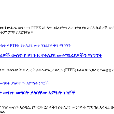
በዚህ ጽሑፍ ውስጥ የ PTFE አካላዊ ባህሪያትን እና በተለያዩ አፕሊኬሽኖች ው
ጠቀም ምቹ ያደርገዋል።
ሪዎች ውስጥ የ PTFE የተለያዩ መተግበሪያዎችን ማግኘት
ለው ሁለገብነት ፖሊቲትራፍሎሮኢታይሊን (PTFE) በልዩ ኬሚካላዊ የመቋቋም 
ምት ውስጥ መግባት ያለባቸው አምስት ነገሮች
ገበያ ውስጥ አድጓል, የምርት ሂደቶችን በተለያዩ መንገዶች ማሻሻል.እና ዛሬ በ
ችላሉ…