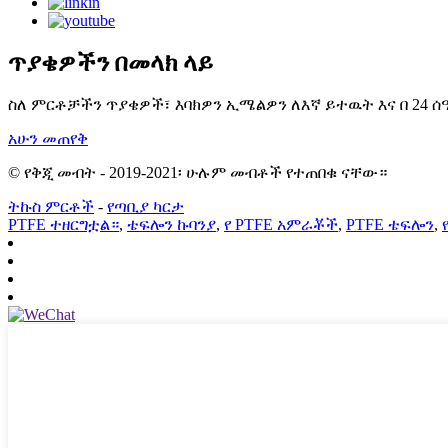
ጥያቄዎችን በመላክ ላይ
ስለ ምርቶቻችን ጥያቄዎች፣ እባክዎን ኢሜልዎን ለእኛ ይተዉት እና በ 24 ሰ
አሁን መጠየቅ
© የቅጂ መብት - 2019-2021፡ ሁሉም መብቶች የተጠበቁ ናቸው።
ትኩስ ምርቶች
-
የጣቢያ ካርታ
PTFE ተዘርግቷል።
,
ቴፍሎን ኩባንያ
,
የ PTFE አምራቾች
,
PTFE ቴፍሎን
,