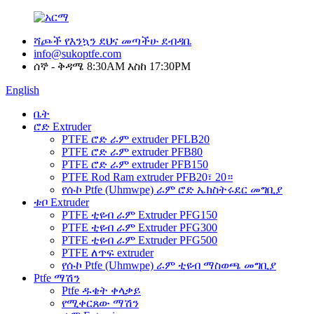
ሻጮች የእንኳን ደህና መጣችሁ ደብዳቤ
info@sukoptfe.com
ሰኞ - ቅዳሜ 8:30AM እስከ 17:30PM
English
ቤት
ሮድ Extruder
PTFE ሮድ ራም extruder PFLB20
PTFE ሮድ ራም extruder PFB80
PTFE ሮድ ራም extruder PFB150
PTFE Rod Ram extruder PFB20፣ 20።
የሱኮ Ptfe (Uhmwpe) ራም ሮድ ኤክስትሩደር መግቢያ
ቱቦ Extruder
PTFE ቲዩብ ራም Extruder PFG150
PTFE ቲዩብ ራም Extruder PFG300
PTFE ቲዩብ ራም Extruder PFG500
PTFE ለጥፍ extruder
የሱኮ Ptfe (Uhmwpe) ራም ቲዩብ ማስወጫ መግቢያ
Ptfe ማሽን
Ptfe ዱቄት ቀላቃይ
የሚቀርጸው ማሽን