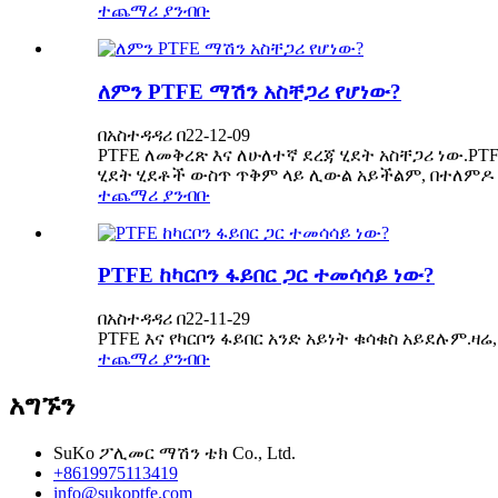
ተጨማሪ ያንብቡ
ለምን PTFE ማሽን አስቸጋሪ የሆነው?
በአስተዳዳሪ በ22-12-09
PTFE ለመቅረጽ እና ለሁለተኛ ደረጃ ሂደት አስቸጋሪ ነው.PTFE 
ሂደት ሂደቶች ውስጥ ጥቅም ላይ ሊውል አይችልም, በተለምዶ ፕ
ተጨማሪ ያንብቡ
PTFE ከካርቦን ፋይበር ጋር ተመሳሳይ ነው?
በአስተዳዳሪ በ22-11-29
PTFE እና የካርቦን ፋይበር አንድ አይነት ቁሳቁስ አይደሉም.
ተጨማሪ ያንብቡ
አግኙን
SuKo ፖሊመር ማሽን ቴክ Co., Ltd.
+8619975113419
info@sukoptfe.com