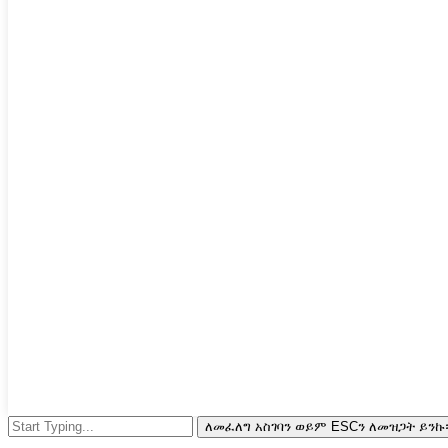
ለመፈለግ አስገባን ወይም ESCን ለመዝጋት ይንኩ