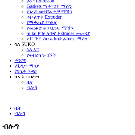
ራም Extrusion
Gaskets ማተሚያ ማሽን
የበረዶ መንሸራተቻ ማሽን
ቱቦ ለጥፍ Extruder
የማቃጠያ ምድጃ
የቆርቆሮ ቱቦ ቧንቧ ማሽን
Suko Ptfe ለጥፍ Extruder መመሪያ
የ PTFE ሽቦ ኤክስትራክተር ማሽን
ስለ SUKO
ስለ እኛ
የፋብሪካ ጉብኝት
ተገናኝ
የቪዲዮ ማሳያ
የስኬት ጉዳይ
ዜና እና ብሎግ
ዜና
ብሎግ
ቤት
ብሎግ
ብሎግ