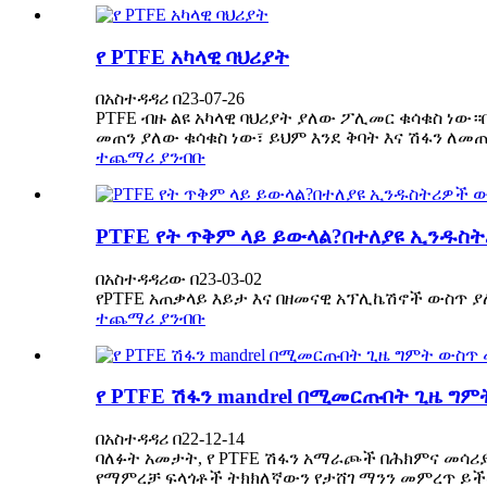
የ PTFE አካላዊ ባህሪያት
በአስተዳዳሪ በ23-07-26
PTFE ብዙ ልዩ አካላዊ ባህሪያት ያለው ፖሊመር ቁሳቁስ ነው።
መጠን ያለው ቁሳቁስ ነው፣ ይህም እንደ ቅባት እና ሽፋን ለመ
ተጨማሪ ያንብቡ
PTFE የት ጥቅም ላይ ይውላል?በተለያዩ ኢንዱስት
በአስተዳዳሪው በ23-03-02
የPTFE አጠቃላይ እይታ እና በዘመናዊ አፕሊኬሽኖች ውስጥ ያ
ተጨማሪ ያንብቡ
የ PTFE ሽፋን mandrel በሚመርጡበት ጊዜ ግ
በአስተዳዳሪ በ22-12-14
ባለፉት አመታት, የ PTFE ሽፋን አማራጮች በሕክምና መሳሪያ 
የማምረቻ ፍላጎቶች ትክክለኛውን የታሸገ ማንን መምረጥ ይ