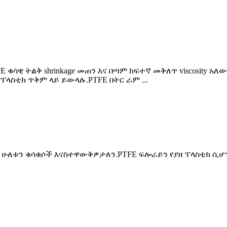
ቁሳዊ ትልቅ shrinkage መጠን እና በጣም ከፍተኛ መቅለጥ viscosity አለው,
ላስቲክ ጥቅም ላይ ይውላሉ.PTFE በትር ራም ...
ዛሬ, ሁለቱን ቁሳቁሶች እናስተዋውቅዎታለን.PTFE ፍሎራይን የያዘ ፕላስቲክ 