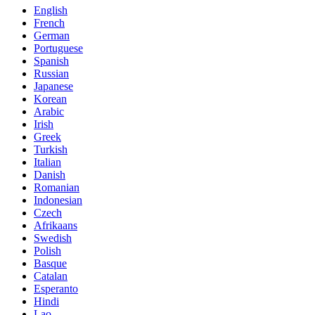
English
French
German
Portuguese
Spanish
Russian
Japanese
Korean
Arabic
Irish
Greek
Turkish
Italian
Danish
Romanian
Indonesian
Czech
Afrikaans
Swedish
Polish
Basque
Catalan
Esperanto
Hindi
Lao