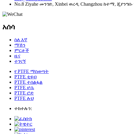
No.8 Ziyahe መንገድ, Xinbei ወረዳ, Changzhou ከተማ, ጂያንግሱ
አሰሳ
ስለ እኛ
ማሽን
ምርቶች
ዜና
ተገናኝ
የ PTFE ማስወጣት
PTFE ቲዩብ
PTFE ተሰልፏል
PTFE ሆሴ
PTFE ሮድ
PTFE ሉህ
ተከተሉን: