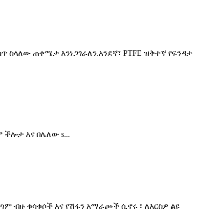
ስጥ ስላለው ጠቀሜታ እንነጋገራለን.አንደኛ፣ PTFE ዝቅተኛ የፍንዳታ
ችሎታ እና በሌለው s...
ጣም ብዙ ቁሳቁሶች እና የሽፋን አማራጮች ሲኖሩ ፣ ለእርስዎ ልዩ