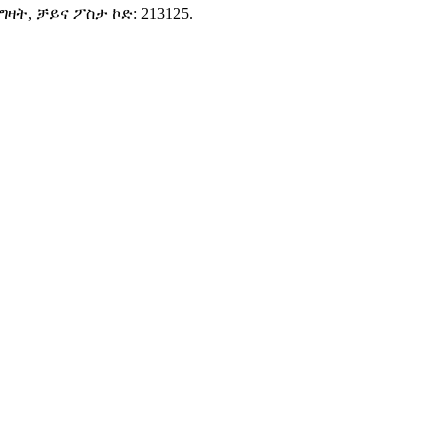
 ግዛት, ቻይና ፖስታ ኮድ: 213125.