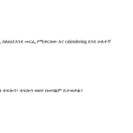
 ስለዚህ እንደ መርፌ የሚቀርጸው እና calendering እንደ ሁለተኛ
ሲሆን ቴፍሎን፣ ቴፍሎን ወዘተ በመባልም ይታወቃል።