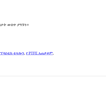
ዓታት ውስጥ ያግኙን።
የፕላስቲክ ቴፍሎን
,
የ PTFE አጠቃቀም
,