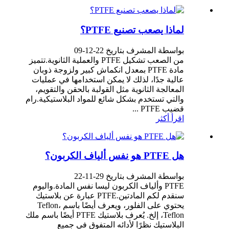
لماذا يصعب تصنيع PTFE؟
بواسطة المشرف بتاريخ 22-12-09
من الصعب تشكيل PTFE والعملية الثانوية.تتميز
مادة PTFE بمعدل انكماش كبير ولزوجة ذوبان
عالية جدًا، لذلك لا يمكن استخدامها في عمليات
المعالجة الثانوية مثل القولبة بالحقن والتقويم،
والتي تستخدم بشكل شائع للمواد البلاستيكية.رام
قضيب PTFE ...
اقرأ أكثر
هل PTFE هو نفس ألياف الكربون؟
بواسطة المشرف بتاريخ 29-11-22
PTFE وألياف الكربون ليسا نفس المادة.واليوم
سنقدم لكم المادتين.PTFE عبارة عن بلاستيك
يحتوي على الفلور، ويعرف أيضًا باسم Teflon،
Teflon، إلخ. يُعرف بلاستيك PTFE أيضًا باسم ملك
البلاستيك نظرًا لأدائه المتفوق في جميع