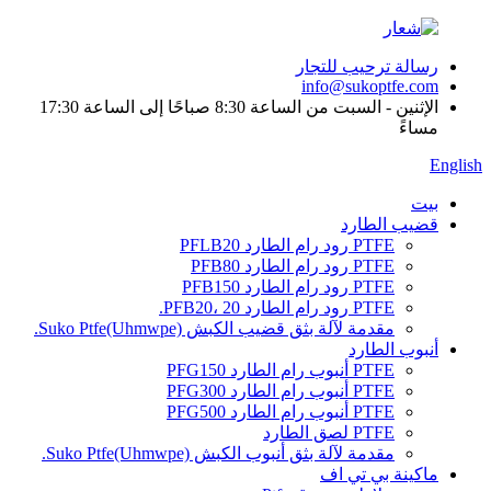
رسالة ترحيب للتجار
info@sukoptfe.com
الإثنين - السبت من الساعة 8:30 صباحًا إلى الساعة 17:30
مساءً
English
بيت
قضيب الطارد
PTFE رود رام الطارد PFLB20
PTFE رود رام الطارد PFB80
PTFE رود رام الطارد PFB150
PTFE رود رام الطارد PFB20، 20.
مقدمة لآلة بثق قضيب الكبش Suko Ptfe(Uhmwpe).
أنبوب الطارد
PTFE أنبوب رام الطارد PFG150
PTFE أنبوب رام الطارد PFG300
PTFE أنبوب رام الطارد PFG500
PTFE لصق الطارد
مقدمة لآلة بثق أنبوب الكبش Suko Ptfe(Uhmwpe).
ماكينة بي تي اف