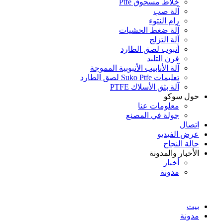
خلاط مسحوق Ptfe
آلة صب
رام النتوء
آلة ضغط الحشيات
آلة التزلج
أنبوب لصق الطارد
فرن التلبد
آلة الأنابيب الأنبوبية المموجة
تعليمات Suko Ptfe لصق الطارد
آلة بثق الأسلاك PTFE
حول سوكو
معلومات عنا
جولة في المصنع
اتصال
عرض الفيديو
حالة النجاح
الأخبار والمدونة
أخبار
مدونة
بيت
مدونة