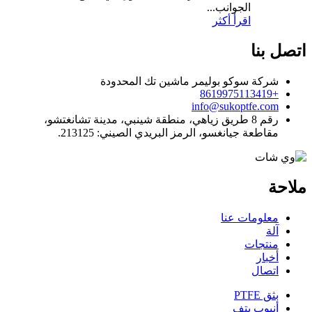
الجوانب...
اقرأ أكثر
اتصل بنا
شركة سوكو بوليمر ماشين تك المحدودة
+8619975113419
info@sukoptfe.com
رقم 8 طريق زياهي، منطقة شينبي، مدينة تشانغتشو،
مقاطعة جيانغسو، الرمز البريدي الصيني: 213125.
ملاحة
معلومات عنا
آلة
منتجات
أخبار
اتصال
بثق PTFE
أنبوب بتف