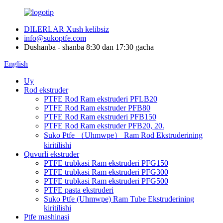
DILERLAR Xush kelibsiz
info@sukoptfe.com
Dushanba - shanba 8:30 dan 17:30 gacha
English
Uy
Rod ekstruder
PTFE Rod Ram ekstruderi PFLB20
PTFE Rod Ram ekstruder PFB80
PTFE Rod Ram ekstruderi PFB150
PTFE Rod Ram ekstruder PFB20, 20.
Suko Ptfe （Uhmwpe） Ram Rod Ekstruderining
kiritilishi
Quvurli ekstruder
PTFE trubkasi Ram ekstruderi PFG150
PTFE trubkasi Ram ekstruderi PFG300
PTFE trubkasi Ram ekstruderi PFG500
PTFE pasta ekstruderi
Suko Ptfe (Uhmwpe) Ram Tube Ekstruderining
kiritilishi
Ptfe mashinasi