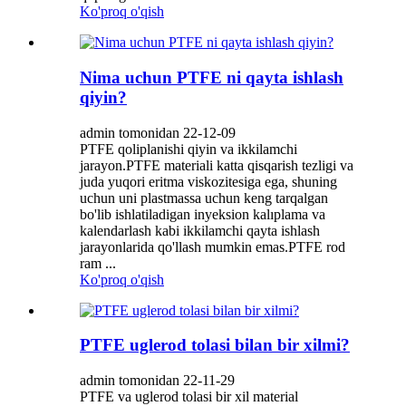
Ko'proq o'qish
Nima uchun PTFE ni qayta ishlash
qiyin?
admin tomonidan 22-12-09
PTFE qoliplanishi qiyin va ikkilamchi
jarayon.PTFE materiali katta qisqarish tezligi va
juda yuqori eritma viskozitesiga ega, shuning
uchun uni plastmassa uchun keng tarqalgan
bo'lib ishlatiladigan inyeksion kalıplama va
kalendarlash kabi ikkilamchi qayta ishlash
jarayonlarida qo'llash mumkin emas.PTFE rod
ram ...
Ko'proq o'qish
PTFE uglerod tolasi bilan bir xilmi?
admin tomonidan 22-11-29
PTFE va uglerod tolasi bir xil material