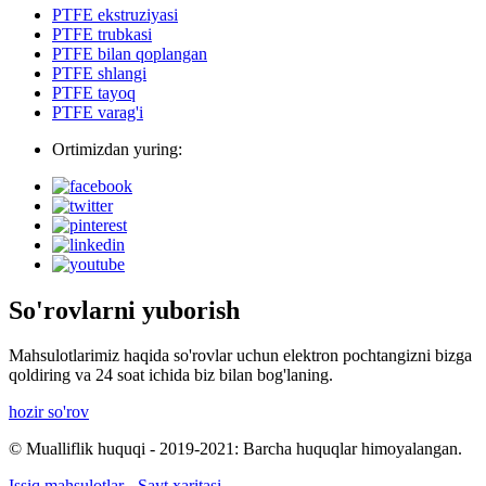
PTFE ekstruziyasi
PTFE trubkasi
PTFE bilan qoplangan
PTFE shlangi
PTFE tayoq
PTFE varag'i
Ortimizdan yuring:
So'rovlarni yuborish
Mahsulotlarimiz haqida so'rovlar uchun elektron pochtangizni bizga
qoldiring va 24 soat ichida biz bilan bog'laning.
hozir so'rov
© Mualliflik huquqi - 2019-2021: Barcha huquqlar himoyalangan.
Issiq mahsulotlar
-
Sayt xaritasi