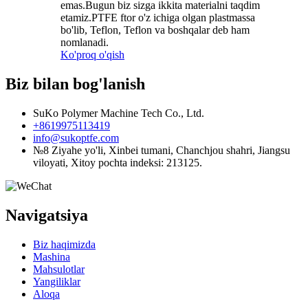
emas.Bugun biz sizga ikkita materialni taqdim
etamiz.PTFE ftor o'z ichiga olgan plastmassa
bo'lib, Teflon, Teflon va boshqalar deb ham
nomlanadi.
Ko'proq o'qish
Biz bilan bog'lanish
SuKo Polymer Machine Tech Co., Ltd.
+8619975113419
info@sukoptfe.com
№8 Ziyahe yo'li, Xinbei tumani, Chanchjou shahri, Jiangsu
viloyati, Xitoy pochta indeksi: 213125.
Navigatsiya
Biz haqimizda
Mashina
Mahsulotlar
Yangiliklar
Aloqa