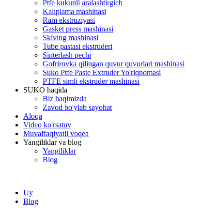
Ptfe kukunli aralashtirgich
Kalıplama mashinasi
Ram ekstruziyasi
Gasket press mashinasi
Skiving mashinasi
Tube pastasi ekstruderi
Sinterlash pechi
Gofrirovka qilingan quvur quvurlari mashinasi
Suko Ptfe Paste Extruder Yo'riqnomasi
PTFE simli ekstruder mashinasi
SUKO haqida
Biz haqimizda
Zavod bo'ylab sayohat
Aloqa
Video ko'rsatuv
Muvaffaqiyatli voqea
Yangiliklar va blog
Yangiliklar
Blog
Uy
Blog