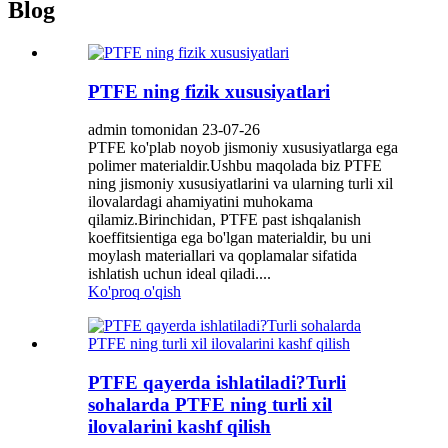
Blog
PTFE ning fizik xususiyatlari
admin tomonidan 23-07-26
PTFE ko'plab noyob jismoniy xususiyatlarga ega
polimer materialdir.Ushbu maqolada biz PTFE
ning jismoniy xususiyatlarini va ularning turli xil
ilovalardagi ahamiyatini muhokama
qilamiz.Birinchidan, PTFE past ishqalanish
koeffitsientiga ega bo'lgan materialdir, bu uni
moylash materiallari va qoplamalar sifatida
ishlatish uchun ideal qiladi....
Ko'proq o'qish
PTFE qayerda ishlatiladi?Turli
sohalarda PTFE ning turli xil
ilovalarini kashf qilish