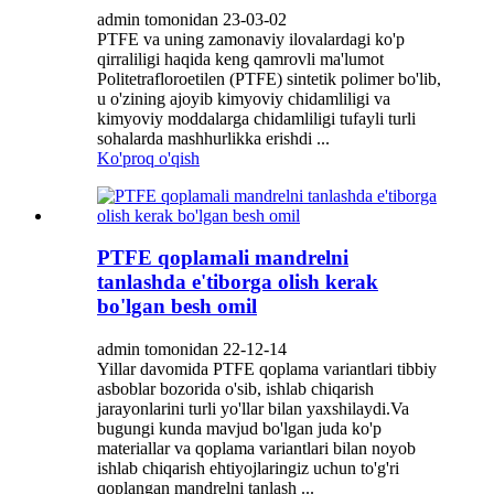
admin tomonidan 23-03-02
PTFE va uning zamonaviy ilovalardagi ko'p
qirraliligi haqida keng qamrovli ma'lumot
Politetrafloroetilen (PTFE) sintetik polimer bo'lib,
u o'zining ajoyib kimyoviy chidamliligi va
kimyoviy moddalarga chidamliligi tufayli turli
sohalarda mashhurlikka erishdi ...
Ko'proq o'qish
PTFE qoplamali mandrelni
tanlashda e'tiborga olish kerak
bo'lgan besh omil
admin tomonidan 22-12-14
Yillar davomida PTFE qoplama variantlari tibbiy
asboblar bozorida o'sib, ishlab chiqarish
jarayonlarini turli yo'llar bilan yaxshilaydi.Va
bugungi kunda mavjud bo'lgan juda ko'p
materiallar va qoplama variantlari bilan noyob
ishlab chiqarish ehtiyojlaringiz uchun to'g'ri
qoplangan mandrelni tanlash ...