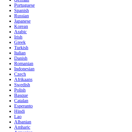
Portuguese
Spanish
Russian
Japanese
Korean
Arabic
Irish
Greek
Turkish
Italian
Danish
Romanian
Indonesian
Czech
Afrikaans
Swedish
Polish
Basque
Catalan
Esperanto
Hindi
Lao
Albanian
Amharic