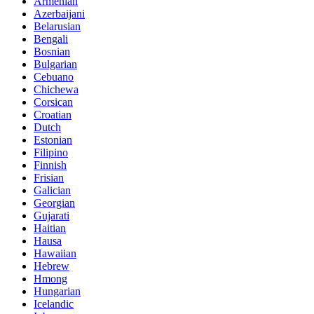
Armenian
Azerbaijani
Belarusian
Bengali
Bosnian
Bulgarian
Cebuano
Chichewa
Corsican
Croatian
Dutch
Estonian
Filipino
Finnish
Frisian
Galician
Georgian
Gujarati
Haitian
Hausa
Hawaiian
Hebrew
Hmong
Hungarian
Icelandic