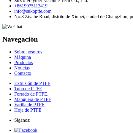
SuKo Polymer Machine Tech Co., Ltd.
+8619975113419
info@sukoptfe.com
No.8 Ziyahe Road, distrito de Xinbei, ciudad de Changzhou, pr
Navegación
Sobre nosotros
Máquina
Productos
Noticias
Contacto
Extrusión de PTFE
Tubo de PTFE
Forrado de PTFE.
Manguera de PTFE
Varilla de PTFE
Hoja de PTFE
Síganos: