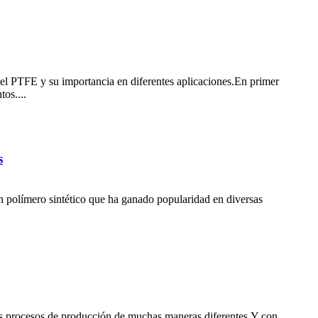
del PTFE y su importancia en diferentes aplicaciones.En primer
os....
s
n polímero sintético que ha ganado popularidad en diversas
los procesos de producción de muchas maneras diferentes.Y con