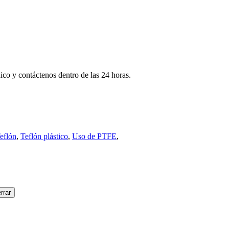
nico y contáctenos dentro de las 24 horas.
eflón
,
Teflón plástico
,
Uso de PTFE
,
rrar