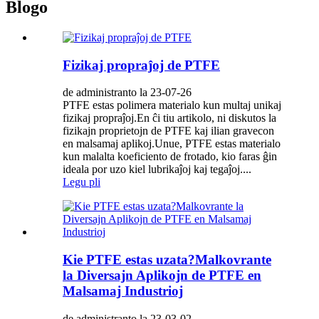
Blogo
Fizikaj propraĵoj de PTFE
de administranto la 23-07-26
PTFE estas polimera materialo kun multaj unikaj
fizikaj propraĵoj.En ĉi tiu artikolo, ni diskutos la
fizikajn proprietojn de PTFE kaj ilian gravecon
en malsamaj aplikoj.Unue, PTFE estas materialo
kun malalta koeficiento de frotado, kio faras ĝin
ideala por uzo kiel lubrikaĵoj kaj tegaĵoj....
Legu pli
Kie PTFE estas uzata?Malkovrante
la Diversajn Aplikojn de PTFE en
Malsamaj Industrioj
de administranto la 23-03-02