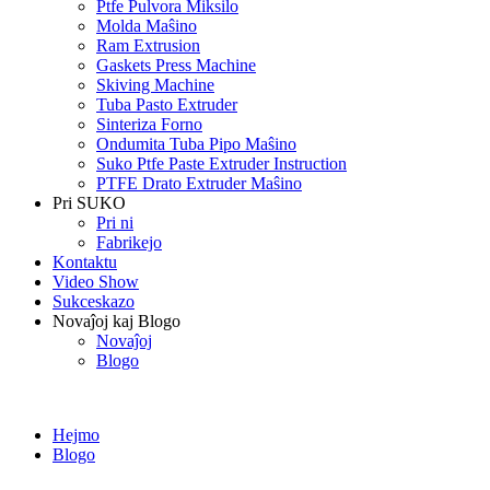
Ptfe Pulvora Miksilo
Molda Maŝino
Ram Extrusion
Gaskets Press Machine
Skiving Machine
Tuba Pasto Extruder
Sinteriza Forno
Ondumita Tuba Pipo Maŝino
Suko Ptfe Paste Extruder Instruction
PTFE Drato Extruder Maŝino
Pri SUKO
Pri ni
Fabrikejo
Kontaktu
Video Show
Sukceskazo
Novaĵoj kaj Blogo
Novaĵoj
Blogo
Hejmo
Blogo