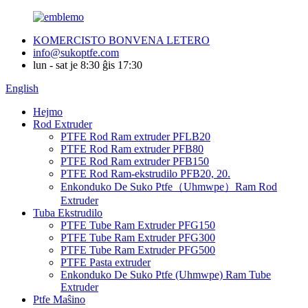
KOMERCISTO BONVENA LETERO
info@sukoptfe.com
lun - sat je 8:30 ĝis 17:30
English
Hejmo
Rod Extruder
PTFE Rod Ram extruder PFLB20
PTFE Rod Ram extruder PFB80
PTFE Rod Ram extruder PFB150
PTFE Rod Ram-ekstrudilo PFB20, 20.
Enkonduko De Suko Ptfe（Uhmwpe）Ram Rod
Extruder
Tuba Ekstrudilo
PTFE Tube Ram Extruder PFG150
PTFE Tube Ram Extruder PFG300
PTFE Tube Ram Extruder PFG500
PTFE Pasta extruder
Enkonduko De Suko Ptfe (Uhmwpe) Ram Tube
Extruder
Ptfe Maŝino