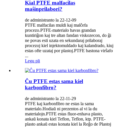
Kial PTFE malfacilas
maŝinprilabori?
de administranto la 22-12-09
PTFE malfacilas muldi kaj malĉefa
procezo.PTFE-materialo havas grandan
kuntiriĝon kaj tre altan fandan viskozecon, do ĝi
ne povas esti uzata en sekundaraj prilaboraj
procezoj kiel injektomuldado kaj kalandrado, kiuj
estas ofte uzataj por plastoj.PTFE bastona virŝafo
...
Legu pli
Ĉu PTFE estas sama kiel
karbonfibro?
de administranto la 22-11-29
PTFE kaj karbonfibro ne estas la sama
materialo.Hodiaŭ ni prezentos al vi la du
materialojn.PTFE estas fluor-enhava plasto,
ankaŭ konata kiel Teflon, Teflon, ktp. PTFE-
plasto ankaŭ estas konata kiel la Reĝo de Plastoj