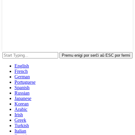
Premu enigi por serĉi aŭ ESC por fermi
English
French
German
Portuguese
Spanish
Russian
Japanese
Korean
Arabic
Irish
Greek
Turkish
Italian