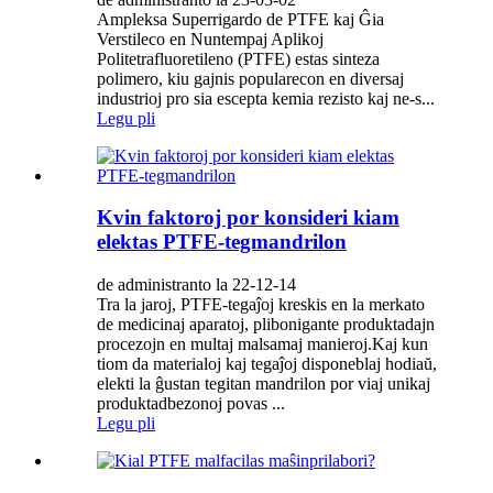
Ampleksa Superrigardo de PTFE kaj Ĝia
Verstileco en Nuntempaj Aplikoj
Politetrafluoretileno (PTFE) estas sinteza
polimero, kiu gajnis popularecon en diversaj
industrioj pro sia escepta kemia rezisto kaj ne-s...
Legu pli
Kvin faktoroj por konsideri kiam
elektas PTFE-tegmandrilon
de administranto la 22-12-14
Tra la jaroj, PTFE-tegaĵoj kreskis en la merkato
de medicinaj aparatoj, plibonigante produktadajn
procezojn en multaj malsamaj manieroj.Kaj kun
tiom da materialoj kaj tegaĵoj disponeblaj hodiaŭ,
elekti la ĝustan tegitan mandrilon por viaj unikaj
produktadbezonoj povas ...
Legu pli