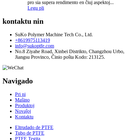
pro sia supera rendimento en ĉiuj aspektoj...
Legu pli
kontaktu nin
SuKo Polymer Machine Tech Co., Ltd.
+8619975113419
info@sukoptfe.com
No.8 Ziyahe Road, Xinbei Distrikto, Changzhou Urbo,
Jiangsu Provinco, Ĉinio poŝta Kodo: 213125.
Navigado
Pri ni
Maŝino
Produktoj
Novaĵoj
Kontaktu
Eltrudado de PTFE
Tubo de PTFE
PTFE Tegita