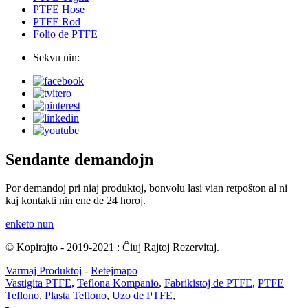
PTFE Hose
PTFE Rod
Folio de PTFE
Sekvu nin:
Sendante demandojn
Por demandoj pri niaj produktoj, bonvolu lasi vian retpoŝton al ni
kaj kontakti nin ene de 24 horoj.
enketo nun
© Kopirajto - 2019-2021 : Ĉiuj Rajtoj Rezervitaj.
Varmaj Produktoj
-
Retejmapo
Vastigita PTFE
,
Teflona Kompanio
,
Fabrikistoj de PTFE
,
PTFE
Teflono
,
Plasta Teflono
,
Uzo de PTFE
,