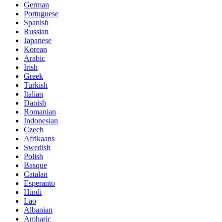
German
Portuguese
Spanish
Russian
Japanese
Korean
Arabic
Irish
Greek
Turkish
Italian
Danish
Romanian
Indonesian
Czech
Afrikaans
Swedish
Polish
Basque
Catalan
Esperanto
Hindi
Lao
Albanian
Amharic