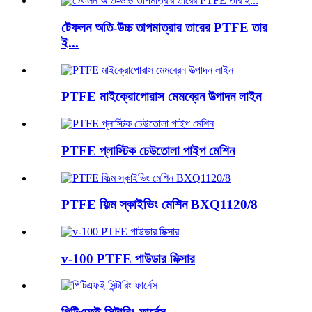
টেফলন অতি-উচ্চ তাপমাত্রার তারের PTFE তার
ই...
PTFE মাইক্রোপোরাস মেমব্রেন উত্পাদন লাইন
PTFE প্লাস্টিক ঢেউতোলা পাইপ মেশিন
PTFE ফিল্ম স্কাইভিং মেশিন BXQ1120/8
v-100 PTFE পাউডার মিক্সার