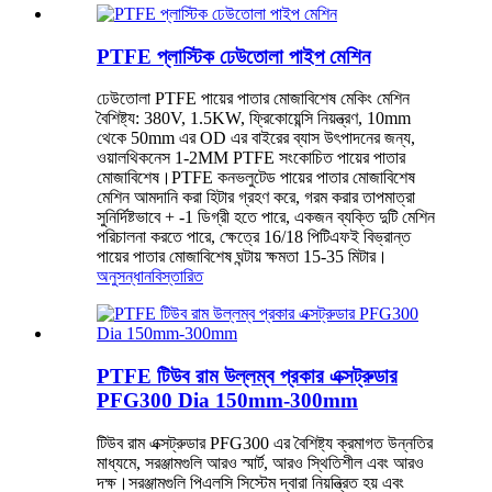
PTFE প্লাস্টিক ঢেউতোলা পাইপ মেশিন
ঢেউতোলা PTFE পায়ের পাতার মোজাবিশেষ মেকিং মেশিন
বৈশিষ্ট্য: 380V, 1.5KW, ফ্রিকোয়েন্সি নিয়ন্ত্রণ, 10mm
থেকে 50mm এর OD এর বাইরের ব্যাস উৎপাদনের জন্য,
ওয়ালথিকনেস 1-2MM PTFE সংকোচিত পায়ের পাতার
মোজাবিশেষ।PTFE কনভলুটেড পায়ের পাতার মোজাবিশেষ
মেশিন আমদানি করা হিটার গ্রহণ করে, গরম করার তাপমাত্রা
সুনির্দিষ্টভাবে + -1 ডিগ্রী হতে পারে, একজন ব্যক্তি দুটি মেশিন
পরিচালনা করতে পারে, ক্ষেত্রে 16/18 পিটিএফই বিভ্রান্ত
পায়ের পাতার মোজাবিশেষ ঘন্টায় ক্ষমতা 15-35 মিটার।
অনুসন্ধান
বিস্তারিত
PTFE টিউব রাম উল্লম্ব প্রকার এক্সট্রুডার
PFG300 Dia 150mm-300mm
টিউব রাম এক্সট্রুডার PFG300 এর বৈশিষ্ট্য ক্রমাগত উন্নতির
মাধ্যমে, সরঞ্জামগুলি আরও স্মার্ট, আরও স্থিতিশীল এবং আরও
দক্ষ।সরঞ্জামগুলি পিএলসি সিস্টেম দ্বারা নিয়ন্ত্রিত হয় এবং