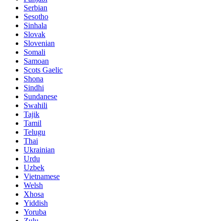
Serbian
Sesotho
Sinhala
Slovak
Slovenian
Somali
Samoan
Scots Gaelic
Shona
Sindhi
Sundanese
Swahili
Tajik
Tamil
Telugu
Thai
Ukrainian
Urdu
Uzbek
Vietnamese
Welsh
Xhosa
Yiddish
Yoruba
Zulu