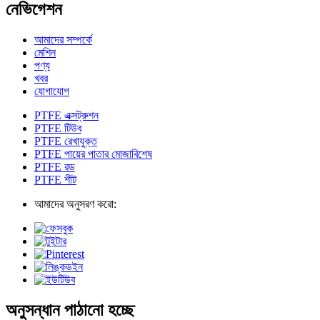
নেভিগেশন
আমাদের সম্পর্কে
মেশিন
পণ্য
খবর
যোগাযোগ
PTFE এক্সট্রুশন
PTFE টিউব
PTFE রেখাযুক্ত
PTFE পায়ের পাতার মোজাবিশেষ
PTFE রড
PTFE শীট
আমাদের অনুসরণ করো:
অনুসন্ধান পাঠানো হচ্ছে