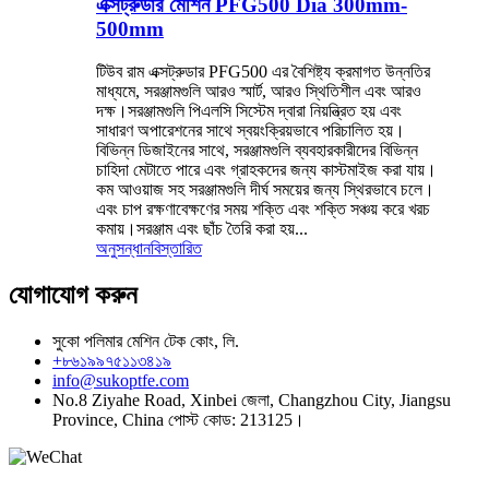
এক্সট্রুডার মেশিন PFG500 Dia 300mm-
500mm
টিউব রাম এক্সট্রুডার PFG500 এর বৈশিষ্ট্য ক্রমাগত উন্নতির
মাধ্যমে, সরঞ্জামগুলি আরও স্মার্ট, আরও স্থিতিশীল এবং আরও
দক্ষ।সরঞ্জামগুলি পিএলসি সিস্টেম দ্বারা নিয়ন্ত্রিত হয় এবং
সাধারণ অপারেশনের সাথে স্বয়ংক্রিয়ভাবে পরিচালিত হয়।
বিভিন্ন ডিজাইনের সাথে, সরঞ্জামগুলি ব্যবহারকারীদের বিভিন্ন
চাহিদা মেটাতে পারে এবং গ্রাহকদের জন্য কাস্টমাইজ করা যায়।
কম আওয়াজ সহ সরঞ্জামগুলি দীর্ঘ সময়ের জন্য স্থিরভাবে চলে।
এবং চাপ রক্ষণাবেক্ষণের সময় শক্তি এবং শক্তি সঞ্চয় করে খরচ
কমায়।সরঞ্জাম এবং ছাঁচ তৈরি করা হয়...
অনুসন্ধান
বিস্তারিত
যোগাযোগ করুন
সুকো পলিমার মেশিন টেক কোং, লি.
+৮৬১৯৯৭৫১১৩৪১৯
info@sukoptfe.com
No.8 Ziyahe Road, Xinbei জেলা, Changzhou City, Jiangsu
Province, China পোস্ট কোড: 213125।