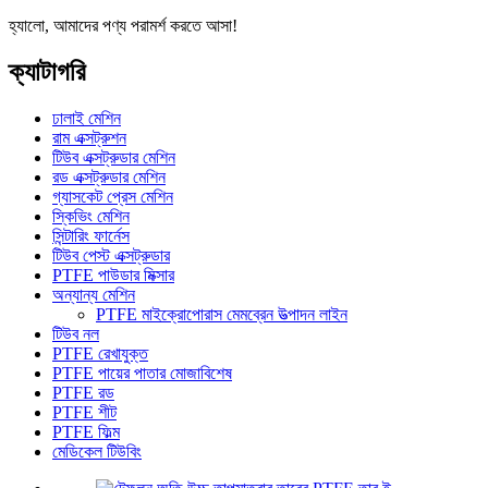
হ্যালো, আমাদের পণ্য পরামর্শ করতে আসা!
ক্যাটাগরি
ঢালাই মেশিন
রাম এক্সট্রুশন
টিউব এক্সট্রুডার মেশিন
রড এক্সট্রুডার মেশিন
গ্যাসকেট প্রেস মেশিন
স্কিভিং মেশিন
সিন্টারিং ফার্নেস
টিউব পেস্ট এক্সট্রুডার
PTFE পাউডার মিক্সার
অন্যান্য মেশিন
PTFE মাইক্রোপোরাস মেমব্রেন উত্পাদন লাইন
টিউব নল
PTFE রেখাযুক্ত
PTFE পায়ের পাতার মোজাবিশেষ
PTFE রড
PTFE শীট
PTFE ফিল্ম
মেডিকেল টিউবিং