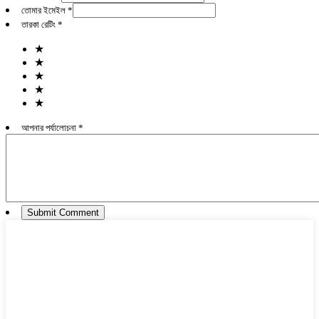
তোমার ইমেইল *
তারকা রেটিং *
★
★
★
★
★
আপনার পর্যালোচনা *