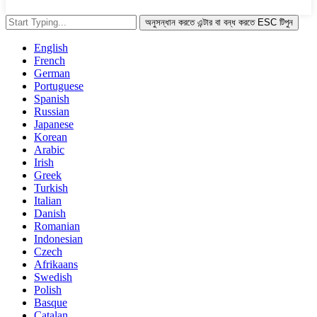
অনুসন্ধান করতে এন্টার বা বন্ধ করতে ESC টিপুন
English
French
German
Portuguese
Spanish
Russian
Japanese
Korean
Arabic
Irish
Greek
Turkish
Italian
Danish
Romanian
Indonesian
Czech
Afrikaans
Swedish
Polish
Basque
Catalan