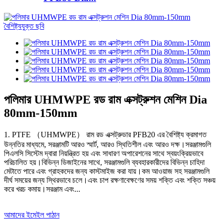
পলিমার UHMWPE রড রাম এক্সট্রুশন মেশিন Dia
80mm-150mm
1. PTFE （UHMWPE） রাম রড এক্সট্রুডার PFB20 এর বৈশিষ্ট্য ক্রমাগত
উন্নতির মাধ্যমে, সরঞ্জামটি আরও স্মার্ট, আরও স্থিতিশীল এবং আরও দক্ষ।সরঞ্জামগুলি
পিএলসি সিস্টেম দ্বারা নিয়ন্ত্রিত হয় এবং সাধারণ অপারেশনের সাথে স্বয়ংক্রিয়ভাবে
পরিচালিত হয়।বিভিন্ন ডিজাইনের সাথে, সরঞ্জামগুলি ব্যবহারকারীদের বিভিন্ন চাহিদা
মেটাতে পারে এবং গ্রাহকদের জন্য কাস্টমাইজ করা যায়।কম আওয়াজ সহ সরঞ্জামগুলি
দীর্ঘ সময়ের জন্য স্থিরভাবে চলে।এবং চাপ রক্ষণাবেক্ষণের সময় শক্তি এবং শক্তি সঞ্চয়
করে খরচ কমায়।সরঞ্জাম এবং...
আমাদের ইমেইল পাঠান