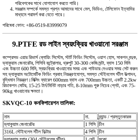
পরিবেশকের সাথে যোগাযোগ করতে পারি।
সরঞ্জাম সম্পর্কে সমস্ত প্রশ্ন আমাদের সাথে মেল, ভিডিও, টেলিফোন ইত্যাদির
মাধ্যমে পরামর্শ করা যেতে পারে।
পরিষেবা ফোন: +86-0519-83999079
9.PTFE রড লাইন স্বয়ংক্রিয় খাওয়ানো সরঞ্জাম
কম্প্রেসড এয়ার রিভার্স ব্লোয়িং সিস্টেম, স্টার্ট ফিডিং সিস্টেম, ওয়াশ হোস, সাকশন বন্দুক,
ভ্যাকুয়াম জেনারেটর, পিসিবি কন্ট্রোলার, থ্রুপুট 30-300 কেজি/ঘন্টা, ব্যাস 150 মিমি
এবং উচ্চতা 600 মিমি, স্বয়ংক্রিয় খাওয়ানোর সময় এবং পাউডার দেওয়ার সময় সেট করুন
সহ ভ্যাকুয়াম অটোমেটিক ফিডিং প্রবাহ নিয়ন্ত্রণযোগ্য, সমস্ত স্টেইনলেস স্টীল উত্পাদন,
বুদ্ধিমান নিয়ন্ত্রণ।মিক্সিং ব্যারেল 600mm ব্যাস এবং 700mm উচ্চতা, একটি 2.2kw
রিডাকশন মোটর, 15-25 টার্ন/মিনিট নাড়ার গতি, 8-10mm পুরু নিচের প্লেট, এবং 75-
90kg খাওয়ানোর ক্ষমতা।
SKVQC-10 কনফিগারেশন তালিকা:
নাম
না.
ব্র্যান্ড / প্রস্তুতকারক
ভ্যাকুয়াম জেনারেটর
1 পিসি
চীন
316L স্টেইনলেস স্টীল ফিল্টার
4 পিসি
চীন
ভ্যাকুয়াম হপার (304 স্টেইনলেস স্টীল)
1 সেট
সুকো