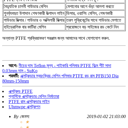
বৈদ্যুতিক চালনী পাউডার মেশিন
মেশানোর আগে গুঁড়া আলগা করতে
পুনর্ব্যবহৃত উপাদান পেষণকারী উত্পাদন লাইন
ডিসার, ওয়াশিং মেশিন, পেষণকারী
পাউডার মিক্সার / পাউডার ও অক্সিলারী মিক্সার
তরল লুব্রিকেন্টের সাথে পাউডার মেশাতে
হাইড্রোলিক বার কাটিয়া মেশিন
প্রয়োজনে বড় সাইজের রড কেটে নিন
অন্যান্য PTFE প্রক্রিয়াকরণ সরঞ্জাম জন্য আমাদের সাথে যোগাযোগ করুন.
আগে:
নীচের দাম Teflon মূল্য - পাইকারি পলিমার PTFE ফিল্ম শীট সাদা
0.03mm দাম - SuKo
পরবর্তী:
এক্সট্রুডার স্বয়ংক্রিয় মেশিন পলিমার PTFE রড রাম PFB150 Dia
80mm-150mm
এক্সট্রুড PTFE
প্লাস্টিক এক্সট্রুডার মেশিন নির্মাতারা
PTFE রাম এক্সট্রুডার লাইন
Uhmwpe এক্সট্রুশন
By
জেমস
:
2019-01-02 21:03:00
★
★