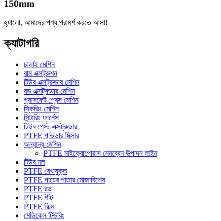
150mm
হ্যালো, আমাদের পণ্য পরামর্শ করতে আসা!
ক্যাটাগরি
ঢালাই মেশিন
রাম এক্সট্রুশন
টিউব এক্সট্রুডার মেশিন
রড এক্সট্রুডার মেশিন
গ্যাসকেট প্রেস মেশিন
স্কিভিং মেশিন
সিন্টারিং ফার্নেস
টিউব পেস্ট এক্সট্রুডার
PTFE পাউডার মিক্সার
অন্যান্য মেশিন
PTFE মাইক্রোপোরাস মেমব্রেন উত্পাদন লাইন
টিউব নল
PTFE রেখাযুক্ত
PTFE পায়ের পাতার মোজাবিশেষ
PTFE রড
PTFE শীট
PTFE ফিল্ম
মেডিকেল টিউবিং