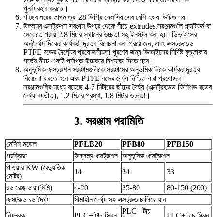
পুনর্ব্যবহার করতে।
গাছের ঘরের তাপমাত্রা 28 ডিগ্রি সেলসিয়াসের বেশি হওয়া উচিত নয়।
উল্লম্ব এক্সট্রুশন সরঞ্জাম উপরে থেকে নীচে extrudes.সরঞ্জামগুলি প্ল্যাটফর্ম বা
মেঝেতে প্রায় 2.8 মিটার স্থানের উচ্চতা সহ ইনস্টল করা হয়।ডিভাইসের
অনুদৈর্ঘ্য দিকের কার্যকরী দূরত্ব বিবেচনা করা প্রয়োজন, এবং এক্সট্রুডেড
PTFE রডের দৈর্ঘ্যের প্রয়োজনীয়তা পূরণের জন্য ডিভাইসের নির্দিষ্ট বৃত্তাকার
গর্তের নীচে একটি পর্যাপ্ত উচ্চতার নিশ্চয়তা দিতে হবে।
অনুভূমিক এক্সট্রুশন সরঞ্জামগুলিকে সরঞ্জামের অনুভূমিক দিকে কার্যকর দূরত্ব
বিবেচনা করতে হবে এবং PTFE রডের দৈর্ঘ্য নিশ্চিত করা প্রয়োজন।
সরঞ্জামগুলির মধ্যে রয়েছে 4-7 মিটারের ছাঁচের দৈর্ঘ্য (এক্সট্রুডেড ফিনিশড রডের
দৈর্ঘ্য ব্যতীত), 1.2 মিটার প্রস্থ, 1.8 মিটার উচ্চতা।
3. সরঞ্জাম পরামিতি
মেশিন মডেল
PFLB20
PFB80
PFB150
প্রক্রিয়া
উল্লম্ব এক্সট্রুশন
অনুভূমিক এক্সট্রুশন
পাওয়ার KW (বৈদ্যুতিক
14
24
33
মোটর)
রড রেঞ্জ ডায়া(মিমি)
4-20
25-80
80-150 (200)
এক্সট্রুড রড দৈর্ঘ্য
সীমাহীন দৈর্ঘ্য সহ এক্সট্রুড চালিয়ে যান
PLC+ টাচ
নিয়ন্ত্রক
PLC+ টাচ স্ক্রিন
PLC+ টাচ স্ক্রিন