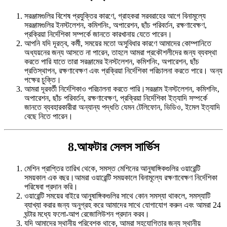
সরঞ্জামগুলির বিশেষ প্রযুক্তির কারণে, গ্রাহকরা সরবরাহের আগে বিনামূল্যে
সরঞ্জামগুলির ইনস্টলেশন, কমিশনিং, অপারেশন, ছাঁচ পরিবর্তন, রক্ষণাবেক্ষণ,
প্রক্রিয়া নির্দেশিকা সম্পর্কে জানতে কারখানায় যেতে পারেন।
আপনি যদি দূরত্ব, কর্মী, সময়ের মতো অসুবিধার কারণে আমাদের কোম্পানিতে
অধ্যয়নের জন্য আসতে না পারেন, তাহলে আমরা প্রকৌশলীদের জন্য ব্যবস্থা
করতে পারি যাতে তারা সরঞ্জামের ইনস্টলেশন, কমিশনিং, অপারেশন, ছাঁচ
প্রতিস্থাপন, রক্ষণাবেক্ষণ এবং প্রক্রিয়া নির্দেশিকা পরিচালনা করতে পারে। অন্য
পক্ষের চুক্তি।
আমরা দূরবর্তী নির্দেশিকাও পরিচালনা করতে পারি।সরঞ্জাম ইনস্টলেশন, কমিশনিং,
অপারেশন, ছাঁচ পরিবর্তন, রক্ষণাবেক্ষণ, প্রক্রিয়া নির্দেশিকা ইত্যাদি সম্পর্কে
জানতে ব্যবহারকারীরা অন্যান্য পদ্ধতি যেমন টেলিফোন, ভিডিও, ইমেল ইত্যাদি
বেছে নিতে পারেন।
8.আফটার সেলস সার্ভিস
মেশিন প্রাপ্তির তারিখ থেকে, সমস্ত মেশিনের আনুষাঙ্গিকগুলির ওয়ারেন্টি
সময়কাল এক বছর।আমরা ওয়ারেন্টি সময়কালে বিনামূল্যে রক্ষণাবেক্ষণ নির্দেশিকা
পরিষেবা প্রদান করি।
ওয়ারেন্টি সময়ের বাইরে আনুষাঙ্গিকগুলির সাথে কোন সমস্যা থাকলে, সমস্যাটি
ব্যাখ্যা করার জন্য অনুগ্রহ করে আমাদের সাথে যোগাযোগ করুন এবং আমরা 24
ঘন্টার মধ্যে ফলো-আপ রেজোলিউশন প্রদান করব।
যদি আমাদের স্থানীয় পরিবেশক থাকে, আমরা সহযোগিতার জন্য স্থানীয়