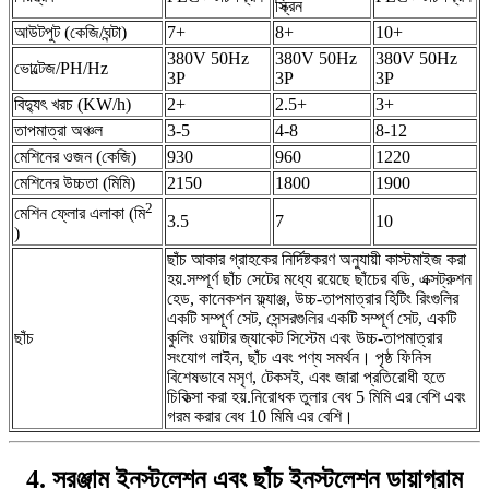
স্ক্রিন
আউটপুট (কেজি/ঘন্টা)
7+
8+
10+
380V 50Hz
380V 50Hz
380V 50Hz
ভোল্টেজ/PH/Hz
3P
3P
3P
বিদ্যুৎ খরচ (KW/h)
2+
2.5+
3+
তাপমাত্রা অঞ্চল
3-5
4-8
8-12
মেশিনের ওজন (কেজি)
930
960
1220
মেশিনের উচ্চতা (মিমি)
2150
1800
1900
2
মেশিন ফ্লোর এলাকা (মি
3.5
7
10
)
ছাঁচ আকার গ্রাহকের নির্দিষ্টকরণ অনুযায়ী কাস্টমাইজ করা
হয়.সম্পূর্ণ ছাঁচ সেটের মধ্যে রয়েছে ছাঁচের বডি, এক্সট্রুশন
হেড, কানেকশন ফ্ল্যাঞ্জ, উচ্চ-তাপমাত্রার হিটিং রিংগুলির
একটি সম্পূর্ণ সেট, সেন্সরগুলির একটি সম্পূর্ণ সেট, একটি
ছাঁচ
কুলিং ওয়াটার জ্যাকেট সিস্টেম এবং উচ্চ-তাপমাত্রার
সংযোগ লাইন, ছাঁচ এবং পণ্য সমর্থন। পৃষ্ঠ ফিনিস
বিশেষভাবে মসৃণ, টেকসই, এবং জারা প্রতিরোধী হতে
চিকিত্সা করা হয়.নিরোধক তুলার বেধ 5 মিমি এর বেশি এবং
গরম করার বেধ 10 মিমি এর বেশি।
4. সরঞ্জাম ইনস্টলেশন এবং ছাঁচ ইনস্টলেশন ডায়াগ্রাম