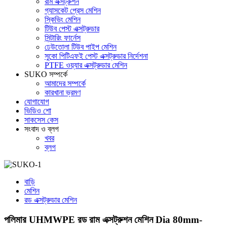
রাম এক্সট্রুশন
গ্যাসকেট প্রেস মেশিন
স্কিভিং মেশিন
টিউব পেস্ট এক্সট্রুডার
সিন্টারিং ফার্নেস
ঢেউতোলা টিউব পাইপ মেশিন
সুকো পিটিএফই পেস্ট এক্সট্রুডার নির্দেশনা
PTFE ওয়্যার এক্সট্রুডার মেশিন
SUKO সম্পর্কে
আমাদের সম্পর্কে
কারখানা ভ্রমণ
যোগাযোগ
ভিডিও শো
সাকসেস কেস
সংবাদ ও ব্লগ
খবর
ব্লগ
বাড়ি
মেশিন
রড এক্সট্রুডার মেশিন
পলিমার UHMWPE রড রাম এক্সট্রুশন মেশিন Dia 80mm-