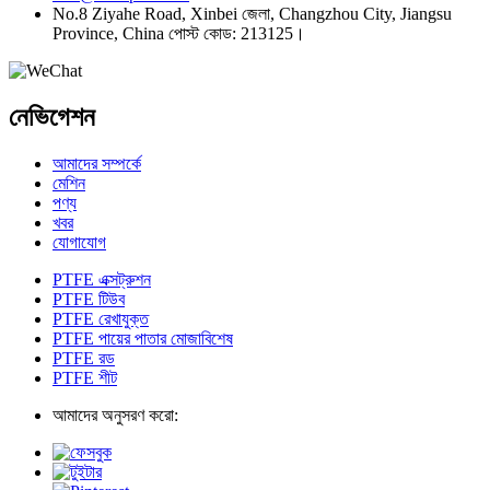
No.8 Ziyahe Road, Xinbei জেলা, Changzhou City, Jiangsu
Province, China পোস্ট কোড: 213125।
নেভিগেশন
আমাদের সম্পর্কে
মেশিন
পণ্য
খবর
যোগাযোগ
PTFE এক্সট্রুশন
PTFE টিউব
PTFE রেখাযুক্ত
PTFE পায়ের পাতার মোজাবিশেষ
PTFE রড
PTFE শীট
আমাদের অনুসরণ করো: