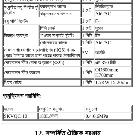
ব্যাকফ্লাশ ভালভ
নিউজিল্যান্ড
সংকুচিত বায়ু বিপরীত ফুঁ
1 সেট
সিস্টেম
বায়ুসংক্রান্ত উপাদান
AirTAC
বায়ু খালি সিস্টেম
1 সেট
চীন
পিসি বোর্ড
1 সেট
সুকো
নিয়ন্ত্রণ ব্যবস্থা
পাওয়ার সাপ্লাই সুইচিং
1 পিসি
চীন
সোলেনয়েড ভালভ
1 পিসি
AirTAC
সাকশন পায়ের পাতার মোজাবিশেষ (Φ25) খাদ্য-
3M
জার্মানি
গ্রেড ইস্পাত তারের চাঙ্গা পায়ের পাতার মোজাবিশেষ
স্টেইনলেস স্টীল চোষা অগ্রভাগ (Φ25)
1 পিসি
এল 350 মিমি
OD600mm;
স্টেইনলেস স্টীল ব্যারেল
1 পিসি
H700mm
গিয়ার মোটর
1 পিসি
1.5KW 15-20r/m
প্রযুক্তিগত পরামিতি:
মডেল
সংকুচিত বায়ু খরচ
বায়ু চাপ
SKVQC-10
180L/মিনিট
0.4-0.6MPa
12. সম্পর্কিত ঐচ্ছিক সরঞ্জাম