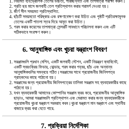
নিয়মিত হাইড্রোলিক তেলের উচ্চতা, পরিচ্ছন্নতা এবং তাপমাত্রা পরীক্ষা করুন।
প্রতি ছয় মাসে জলবাহী তেল প্রতিস্থাপন করার পরামর্শ দেওয়া হয়।
জীর্ণ সীল সময়মত প্রতিস্থাপিত.
ছাঁচটি সময়মতো পরিষ্কার এবং রক্ষণাবেক্ষণ করা উচিত এবং পৃষ্ঠটি প্রতিরক্ষামূলক
তেলের একটি পাতলা স্তর দিয়ে আবৃত করা উচিত।
গরম করার কয়েলের তাপমাত্রা সেন্সরটি সাবধানে পরিচালনা করুন এবং এটি
সঠিকভাবে সংরক্ষণ করুন।
6. আনুষাঙ্গিক এবং খুচরা যন্ত্রাংশ বিবরণ
সরঞ্জামগুলি প্রধান মেশিন, একটি জলবাহী স্টেশন, একটি নিয়ন্ত্রণ ক্যাবিনেট,
একটি স্বয়ংক্রিয় ফিডার, হোল্ডার, গরম করার গহ্বর, ছাঁচ এবং অন্যান্য
আনুষাঙ্গিকগুলির সমন্বয়ে গঠিত।সরঞ্জামের সাথে প্রয়োজনীয় জিনিসপত্র
গ্রাহকদের কাছে পাঠানো হয়।
সরঞ্জামের জন্য প্রয়োজনীয় জিনিসপত্রের তালিকা সরঞ্জাম সহ ব্যবহারকারীর কাছে
পাঠানো হয়।
যখন ব্যবহারকারী আমাদের কোম্পানির সরঞ্জাম ক্রয় করে, প্রয়োজনীয় আনুষাঙ্গিক
ছাড়াও, আমরা সরঞ্জামগুলি প্রতিস্থাপন এবং মেরামত করার জন্য ব্যবহারকারীকে
প্রয়োজনীয় খুচরা যন্ত্রাংশ সরবরাহ করব।খুচরা যন্ত্রাংশ মান যন্ত্রাংশ এবং স্থানীয়
বাজারে ক্রয় করা যেতে পারে.
7. প্রক্রিয়া নির্দেশিকা