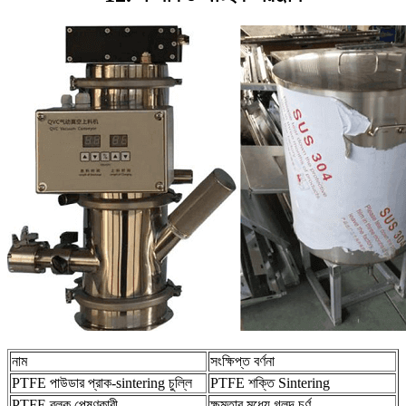
নাম
সংক্ষিপ্ত বর্ণনা
PTFE পাউডার প্রাক-sintering চুল্লি
PTFE শক্তি Sintering
PTFE ব্লক পেষণকারী
ক্ষমতার মধ্যে গলদ চূর্ণ