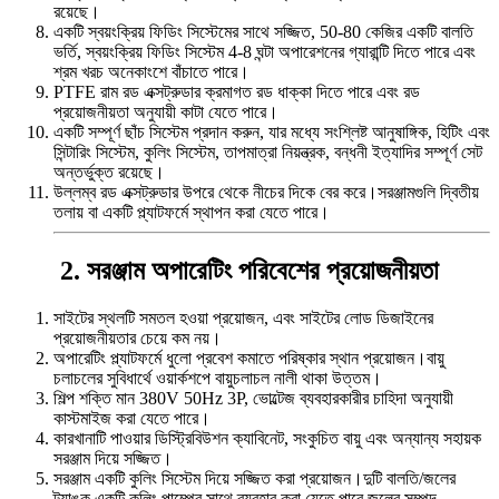
রয়েছে।
একটি স্বয়ংক্রিয় ফিডিং সিস্টেমের সাথে সজ্জিত, 50-80 কেজির একটি বালতি
ভর্তি, স্বয়ংক্রিয় ফিডিং সিস্টেম 4-8 ঘন্টা অপারেশনের গ্যারান্টি দিতে পারে এবং
শ্রম খরচ অনেকাংশে বাঁচাতে পারে।
PTFE রাম রড এক্সট্রুডার ক্রমাগত রড ধাক্কা দিতে পারে এবং রড
প্রয়োজনীয়তা অনুযায়ী কাটা যেতে পারে।
একটি সম্পূর্ণ ছাঁচ সিস্টেম প্রদান করুন, যার মধ্যে সংশ্লিষ্ট আনুষাঙ্গিক, হিটিং এবং
সিন্টারিং সিস্টেম, কুলিং সিস্টেম, তাপমাত্রা নিয়ন্ত্রক, বন্ধনী ইত্যাদির সম্পূর্ণ সেট
অন্তর্ভুক্ত রয়েছে।
উল্লম্ব রড এক্সট্রুডার উপরে থেকে নীচের দিকে বের করে।সরঞ্জামগুলি দ্বিতীয়
তলায় বা একটি প্ল্যাটফর্মে স্থাপন করা যেতে পারে।
2. সরঞ্জাম অপারেটিং পরিবেশের প্রয়োজনীয়তা
সাইটের স্থলটি সমতল হওয়া প্রয়োজন, এবং সাইটের লোড ডিজাইনের
প্রয়োজনীয়তার চেয়ে কম নয়।
অপারেটিং প্ল্যাটফর্মে ধুলো প্রবেশ কমাতে পরিষ্কার স্থান প্রয়োজন।বায়ু
চলাচলের সুবিধার্থে ওয়ার্কশপে বায়ুচলাচল নালী থাকা উত্তম।
শিল্প শক্তি মান 380V 50Hz 3P, ভোল্টেজ ব্যবহারকারীর চাহিদা অনুযায়ী
কাস্টমাইজ করা যেতে পারে।
কারখানাটি পাওয়ার ডিস্ট্রিবিউশন ক্যাবিনেট, সংকুচিত বায়ু এবং অন্যান্য সহায়ক
সরঞ্জাম দিয়ে সজ্জিত।
সরঞ্জাম একটি কুলিং সিস্টেম দিয়ে সজ্জিত করা প্রয়োজন।দুটি বালতি/জলের
ট্যাঙ্ক একটি কুলিং পাম্পের সাথে ব্যবহার করা যেতে পারে জলের সম্পদ