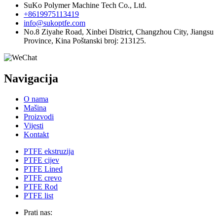
SuKo Polymer Machine Tech Co., Ltd.
+8619975113419
info@sukoptfe.com
No.8 Ziyahe Road, Xinbei District, Changzhou City, Jiangsu
Province, Kina Poštanski broj: 213125.
Navigacija
O nama
Mašina
Proizvodi
Vijesti
Kontakt
PTFE ekstruzija
PTFE cijev
PTFE Lined
PTFE crevo
PTFE Rod
PTFE list
Prati nas: