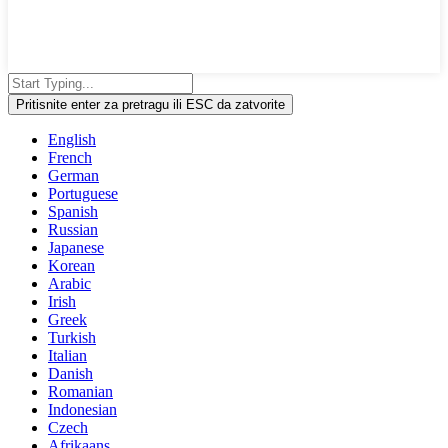
Pritisnite enter za pretragu ili ESC da zatvorite
English
French
German
Portuguese
Spanish
Russian
Japanese
Korean
Arabic
Irish
Greek
Turkish
Italian
Danish
Romanian
Indonesian
Czech
Afrikaans