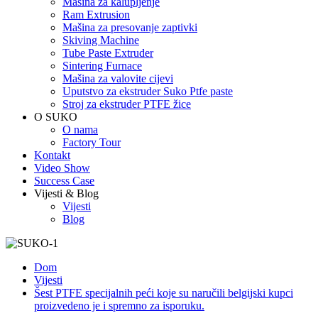
Mašina za kalupljenje
Ram Extrusion
Mašina za presovanje zaptivki
Skiving Machine
Tube Paste Extruder
Sintering Furnace
Mašina za valovite cijevi
Uputstvo za ekstruder Suko Ptfe paste
Stroj za ekstruder PTFE žice
O SUKO
O nama
Factory Tour
Kontakt
Video Show
Success Case
Vijesti & Blog
Vijesti
Blog
Dom
Vijesti
Šest PTFE specijalnih peći koje su naručili belgijski kupci
proizvedeno je i spremno za isporuku.