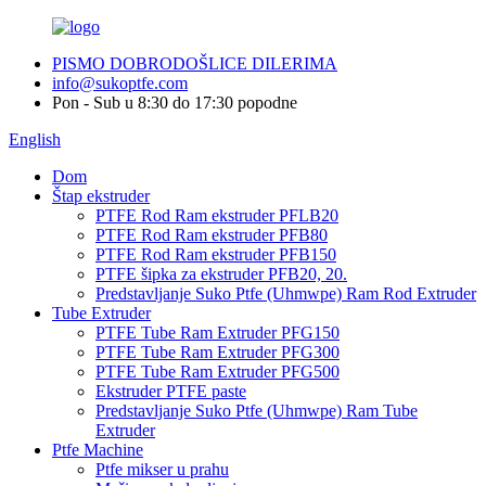
PISMO DOBRODOŠLICE DILERIMA
info@sukoptfe.com
Pon - Sub u 8:30 do 17:30 popodne
English
Dom
Štap ekstruder
PTFE Rod Ram ekstruder PFLB20
PTFE Rod Ram ekstruder PFB80
PTFE Rod Ram ekstruder PFB150
PTFE šipka za ekstruder PFB20, 20.
Predstavljanje Suko Ptfe (Uhmwpe) Ram Rod Extruder
Tube Extruder
PTFE Tube Ram Extruder PFG150
PTFE Tube Ram Extruder PFG300
PTFE Tube Ram Extruder PFG500
Ekstruder PTFE paste
Predstavljanje Suko Ptfe (Uhmwpe) Ram Tube
Extruder
Ptfe Machine
Ptfe mikser u prahu