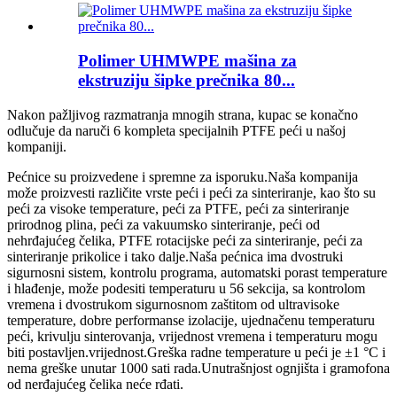
Polimer UHMWPE mašina za
ekstruziju šipke prečnika 80...
Nakon pažljivog razmatranja mnogih strana, kupac se konačno
odlučuje da naruči 6 kompleta specijalnih PTFE peći u našoj
kompaniji.
Pećnice su proizvedene i spremne za isporuku.Naša kompanija
može proizvesti različite vrste peći i peći za sinteriranje, kao što su
peći za visoke temperature, peći za PTFE, peći za sinteriranje
prirodnog plina, peći za vakuumsko sinteriranje, peći od
nehrđajućeg čelika, PTFE rotacijske peći za sinteriranje, peći za
sinteriranje prikolice i tako dalje.Naša pećnica ima dvostruki
sigurnosni sistem, kontrolu programa, automatski porast temperature
i hlađenje, može podesiti temperaturu u 56 sekcija, sa kontrolom
vremena i dvostrukom sigurnosnom zaštitom od ultravisoke
temperature, dobre performanse izolacije, ujednačenu temperaturu
peći, krivulju sinterovanja, vrijednost vremena i temperaturu mogu
biti postavljen.vrijednost.Greška radne temperature u peći je ±1 °C i
nema greške unutar 1000 sati rada.Unutrašnjost ognjišta i gramofona
od nerđajućeg čelika neće rđati.