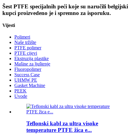
Šest PTFE specijalnih peći koje su naručili belgijski
kupci proizvedeno je i spremno za isporuku.
Vijesti
Polimeri
Naše tržište
PTFE polimer
PTFE cijevi
Ekstruzija plastike
Mašine za ljuštenje
Fluoropolimer
Success Case
UHMW PE
Gasket Machine
PEEK
Uvode
Teflonski kabl za ultra visoke
temperature PTFE žica e...