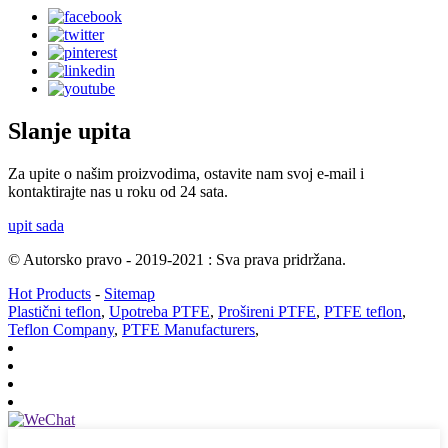
Slanje upita
Za upite o našim proizvodima, ostavite nam svoj e-mail i
kontaktirajte nas u roku od 24 sata.
upit sada
© Autorsko pravo - 2019-2021 : Sva prava pridržana.
Hot Products
-
Sitemap
Plastični teflon
,
Upotreba PTFE
,
Prošireni PTFE
,
PTFE teflon
,
Teflon Company
,
PTFE Manufacturers
,