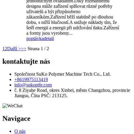
jednoduchým ovládáním.Díky rozmanitému
designu může zařízení splňovat různé potřeby
uživatelů a být přizpůsobeno
zákazníkům.Zařízení běží stabilně po dlouhou
dobu, s nižší hlučností.A snižuje náklady tím, že
šetří energii a energii při udržování tlaku.Zařízení
a formy jsou vyrobeny...
poptávka
detail
1
2
Další >
>>
Strana 1 / 2
kontaktujte nás
Společnost SuKo Polymer Machine Tech Co., Ltd.
+8619975113419
info@sukoptfe.com
č. 8 Ziyahe Road, okres Xinbei, město Changzhou, provincie
Jiangsu, Čína PSČ: 213125.
Navigace
O nás