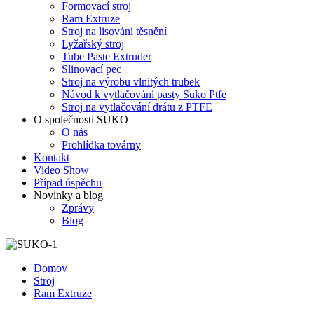
Formovací stroj
Ram Extruze
Stroj na lisování těsnění
Lyžařský stroj
Tube Paste Extruder
Slinovací pec
Stroj na výrobu vlnitých trubek
Návod k vytlačování pasty Suko Ptfe
Stroj na vytlačování drátu z PTFE
O společnosti SUKO
O nás
Prohlídka továrny
Kontakt
Video Show
Případ úspěchu
Novinky a blog
Zprávy
Blog
Domov
Stroj
Ram Extruze