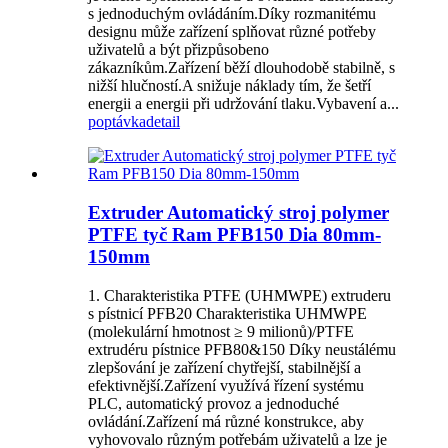
s jednoduchým ovládáním.Díky rozmanitému
designu může zařízení splňovat různé potřeby
uživatelů a být přizpůsobeno
zákazníkům.Zařízení běží dlouhodobě stabilně, s
nižší hlučností.A snižuje náklady tím, že šetří
energii a energii při udržování tlaku.Vybavení a...
poptávka
detail
Extruder Automatický stroj polymer
PTFE tyč Ram PFB150 Dia 80mm-
150mm
1. Charakteristika PTFE (UHMWPE) extruderu
s pístnicí PFB20 Charakteristika UHMWPE
(molekulární hmotnost ≥ 9 milionů)/PTFE
extrudéru pístnice PFB80&150 Díky neustálému
zlepšování je zařízení chytřejší, stabilnější a
efektivnější.Zařízení využívá řízení systému
PLC, automatický provoz a jednoduché
ovládání.Zařízení má různé konstrukce, aby
vyhovovalo různým potřebám uživatelů a lze je