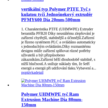
vertikální typ Polymer PTFE Tyč s
kulatou tyčí Jednošnekový extrudér
PFMY600 Dia 20mm-500mm
1. Charakteristika PTFE (UHMWPE) Extruder
beranidla PFB20 Díky neustálému zlepšování je
zařízení chytřejší, stabilnější a účinnější.Zařízení
je řízeno systémem PLC a ovládáno automaticky
s jednoduchým ovládáním.Díky rozmanitému
designu může zařízení splňovat různé potřeby
uživatelů a být přizpůsobeno
zákazníkům.Zařízení běží dlouhodobě stabilně, s
nižší hlučností.A snižuje náklady tím, že šetří
energii a energii při udržování tlaku.Vybavení a...
poptávka
detail
Polymer UHMWPE tyč Ram
Extrusion Machine Dia 80mm-
150mm