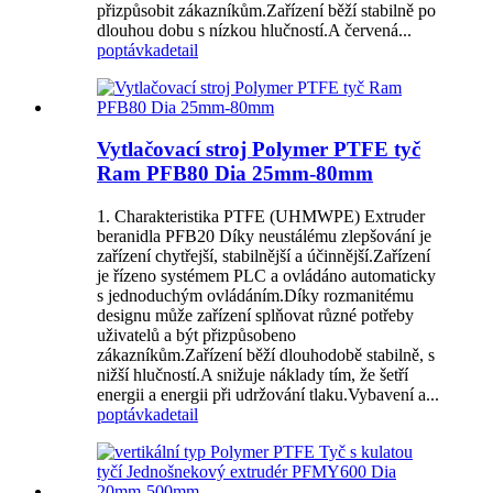
přizpůsobit zákazníkům.Zařízení běží stabilně po
dlouhou dobu s nízkou hlučností.A červená...
poptávka
detail
Vytlačovací stroj Polymer PTFE tyč
Ram PFB80 Dia 25mm-80mm
1. Charakteristika PTFE (UHMWPE) Extruder
beranidla PFB20 Díky neustálému zlepšování je
zařízení chytřejší, stabilnější a účinnější.Zařízení
je řízeno systémem PLC a ovládáno automaticky
s jednoduchým ovládáním.Díky rozmanitému
designu může zařízení splňovat různé potřeby
uživatelů a být přizpůsobeno
zákazníkům.Zařízení běží dlouhodobě stabilně, s
nižší hlučností.A snižuje náklady tím, že šetří
energii a energii při udržování tlaku.Vybavení a...
poptávka
detail