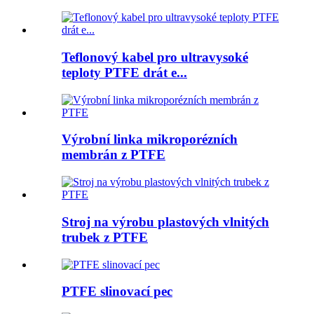
Teflonový kabel pro ultravysoké
teploty PTFE drát e...
Výrobní linka mikroporézních
membrán z PTFE
Stroj na výrobu plastových vlnitých
trubek z PTFE
PTFE slinovací pec