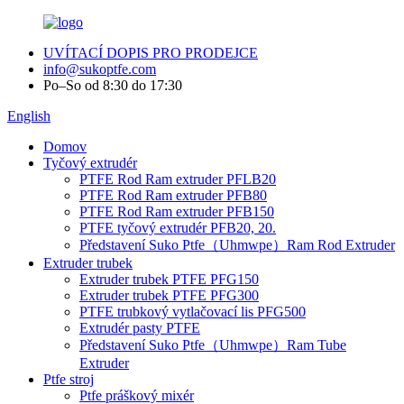
UVÍTACÍ DOPIS PRO PRODEJCE
info@sukoptfe.com
Po–So od 8:30 do 17:30
English
Domov
Tyčový extrudér
PTFE Rod Ram extruder PFLB20
PTFE Rod Ram extruder PFB80
PTFE Rod Ram extruder PFB150
PTFE tyčový extrudér PFB20, 20.
Představení Suko Ptfe（Uhmwpe）Ram Rod Extruder
Extruder trubek
Extruder trubek PTFE PFG150
Extruder trubek PTFE PFG300
PTFE trubkový vytlačovací lis PFG500
Extrudér pasty PTFE
Představení Suko Ptfe（Uhmwpe）Ram Tube
Extruder
Ptfe stroj
Ptfe práškový mixér