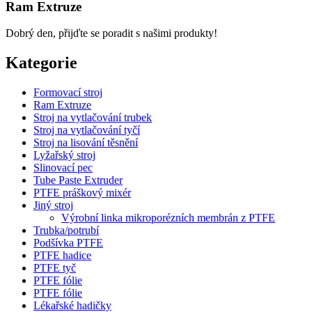
Ram Extruze
Dobrý den, přijďte se poradit s našimi produkty!
Kategorie
Formovací stroj
Ram Extruze
Stroj na vytlačování trubek
Stroj na vytlačování tyčí
Stroj na lisování těsnění
Lyžařský stroj
Slinovací pec
Tube Paste Extruder
PTFE práškový mixér
Jiný stroj
Výrobní linka mikroporézních membrán z PTFE
Trubka/potrubí
Podšívka PTFE
PTFE hadice
PTFE tyč
PTFE fólie
PTFE fólie
Lékařské hadičky