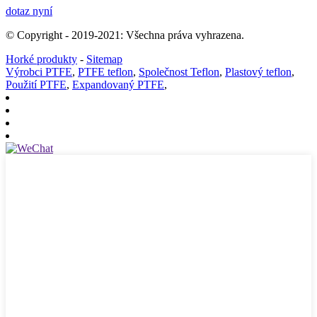
dotaz nyní
© Copyright - 2019-2021: Všechna práva vyhrazena.
Horké produkty
-
Sitemap
Výrobci PTFE
,
PTFE teflon
,
Společnost Teflon
,
Plastový teflon
,
Použití PTFE
,
Expandovaný PTFE
,