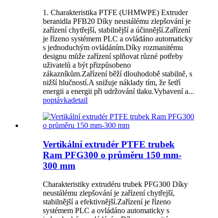
1. Charakteristika PTFE (UHMWPE) Extruder
beranidla PFB20 Díky neustálému zlepšování je
zařízení chytřejší, stabilnější a účinnější.Zařízení
je řízeno systémem PLC a ovládáno automaticky
s jednoduchým ovládáním.Díky rozmanitému
designu může zařízení splňovat různé potřeby
uživatelů a být přizpůsobeno
zákazníkům.Zařízení běží dlouhodobě stabilně, s
nižší hlučností.A snižuje náklady tím, že šetří
energii a energii při udržování tlaku.Vybavení a...
poptávka
detail
Vertikální extrudér PTFE trubek
Ram PFG300 o průměru 150 mm-
300 mm
Charakteristiky extrudéru trubek PFG300 Díky
neustálému zlepšování je zařízení chytřejší,
stabilnější a efektivnější.Zařízení je řízeno
systémem PLC a ovládáno automaticky s