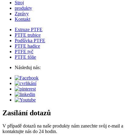
Stroj
produkty
Zprávy
Kontakt
Extruze PTFE
PTFE trubice
Podšívka PTFE
PTFE hadice
PTFE tyč
PTFE fólie
Následuj nás:
Zasílání dotazů
V případě dotazů na naše produkty nám zanechte svůj e-mail a
kontaktujte nás do 24 hodin.