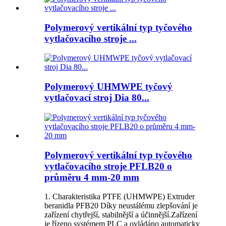
Polymerový vertikální typ tyčového
vytlačovacího stroje ...
Polymerový UHMWPE tyčový
vytlačovací stroj Dia 80...
Polymerový vertikální typ tyčového
vytlačovacího stroje PFLB20 o
průměru 4 mm-20 mm
1. Charakteristika PTFE (UHMWPE) Extruder
beranidla PFB20 Díky neustálému zlepšování je
zařízení chytřejší, stabilnější a účinnější.Zařízení
je řízeno systémem PLC a ovládáno automaticky