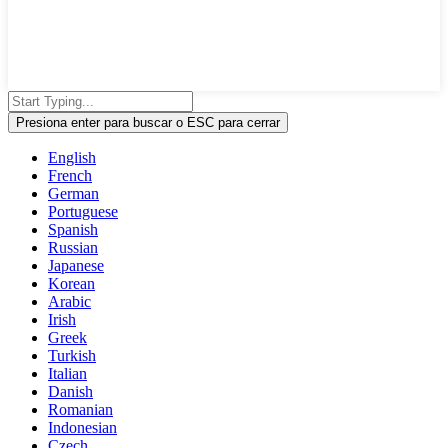
Presiona enter para buscar o ESC para cerrar
English
French
German
Portuguese
Spanish
Russian
Japanese
Korean
Arabic
Irish
Greek
Turkish
Italian
Danish
Romanian
Indonesian
Czech