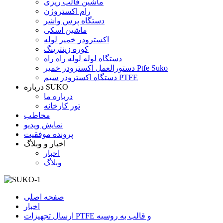
ماشین قالب ریزی
رام اکستروژن
دستگاه پرس واشر
ماشین اسکی
اکسترودر خمیر لوله
کوره زینترینگ
دستگاه لوله لوله راه راه
دستورالعمل اکسترودر خمیر Ptfe Suko
دستگاه اکسترودر سیم PTFE
درباره SUKO
درباره ما
تور کارخانه
مخاطب
نمایش ویدیو
پرونده موفقیت
اخبار و وبلاگ
اخبار
وبلاگ
صفحه اصلی
اخبار
ارسال تجهیزات PTFE و قالب به روسیه