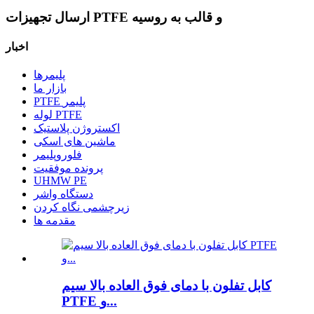
ارسال تجهیزات PTFE و قالب به روسیه
اخبار
پلیمرها
بازار ما
PTFE پلیمر
لوله PTFE
اکستروژن پلاستیک
ماشین های اسکی
فلوروپلیمر
پرونده موفقیت
UHMW PE
دستگاه واشر
زیرچشمی نگاه کردن
مقدمه ها
کابل تفلون با دمای فوق العاده بالا سیم
PTFE و...