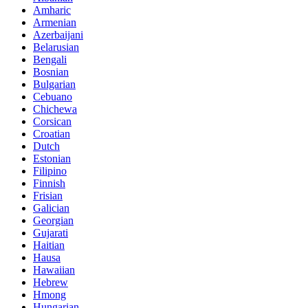
Amharic
Armenian
Azerbaijani
Belarusian
Bengali
Bosnian
Bulgarian
Cebuano
Chichewa
Corsican
Croatian
Dutch
Estonian
Filipino
Finnish
Frisian
Galician
Georgian
Gujarati
Haitian
Hausa
Hawaiian
Hebrew
Hmong
Hungarian