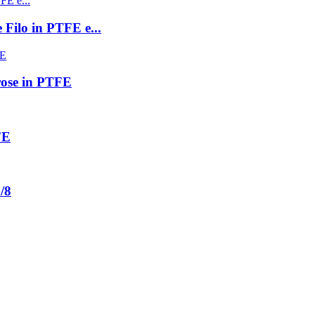
 Filo in PTFE e...
rose in PTFE
FE
/8