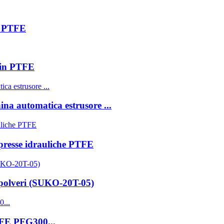
ca PTFE
 in PTFE
na automatica estrusore ...
presse idrauliche PTFE
 polveri (SUKO-20T-05)
PTFE PFG300...