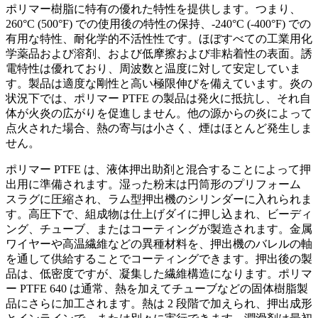
ポリマー樹脂に特有の優れた特性を提供します。つまり、
260°C (500°F) での使用後の特性の保持、-240°C (-400°F) での
有用な特性、耐化学的不活性性です。ほぼすべての工業用化
学薬品および溶剤、および低摩擦および非粘着性の表面。誘
電特性は優れており、周波数と温度に対して安定していま
す。製品は適度な剛性と高い極限伸びを備​​えています。炎の
状況下では、ポリマー PTFE の製品は発火に抵抗し、それ自
体が火炎の広がりを促進しません。他の源からの炎によって
点火された場合、熱の寄与は小さく、煙はほとんど発生しま
せん。
ポリマー PTFE は、液体押出助剤と混合することによって押
出用に準備されます。湿った粉末は円筒形のプリフォーム
スラグに圧縮され、ラム型押出機のシリンダーに入れられま
す。高圧下で、組成物は仕上げダイに押し込まれ、ビーディ
ング、チューブ、またはコーティングが製造されます。金属
ワイヤーや高温繊維などの異種材料を、押出機のバレルの軸
を通して供給することでコーティングできます。押出後の製
品は、低密度ですが、凝集した繊維構造になります。ポリマ
ー PTFE 640 は通常、熱を加えてチューブなどの固体樹脂製
品にさらに加工されます。熱は 2 段階で加えられ、押出成形