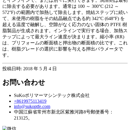
とインラインで、または別々に実行できます。潤滑剤は最初
に除去する必要があります。通常は 100 ～ 300°C (212 ～
572°F) の範囲内で加熱して除去します。焼結ステップに続い
て、未使用の樹脂をその結晶融点である約 342°C (648°F) を
超える温度で融解し、空隙がなく応力のない固体の PTFE 樹
脂製品が生成されます。インラインで実行する場合、加熱ス
テップによって最大ライン速度が決まります。縮小率 (RR)
は、プリフォームの断面積と押出物の断面積の比です。これ
は、樹脂グレードの選択に影響を与える押出パラメータで
す。
投稿日時: 2018 年 5 月 4 日
お問い合わせ
SuKoポリマーマシンテック株式会社
+8619975113419
info@sukoptfe.com
中国江蘇省常州市新北区紫雅河路8号郵便番号：
213125。