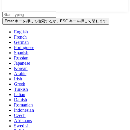
Enter キーを押して検索するか、ESC キーを押して閉じます
English
French
German
Portuguese
Spanish
Russian
Japanese
Korean
Arabic
Irish
Greek
Turkish
Italian
Danish
Romanian
Indonesian
Czech
Afrikaans
Swedish