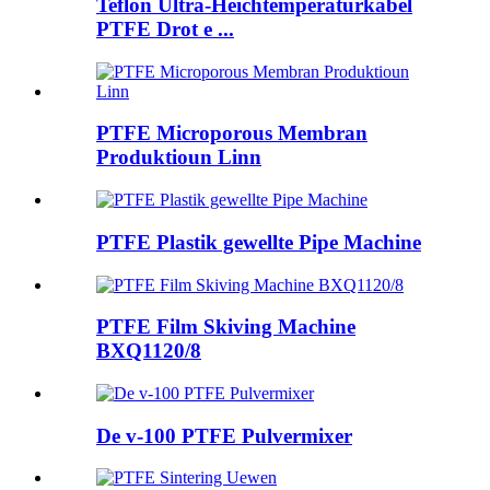
Teflon Ultra-Héichtemperaturkabel
PTFE Drot e ...
PTFE Microporous Membran
Produktioun Linn
PTFE Plastik gewellte Pipe Machine
PTFE Film Skiving Machine
BXQ1120/8
De v-100 PTFE Pulvermixer