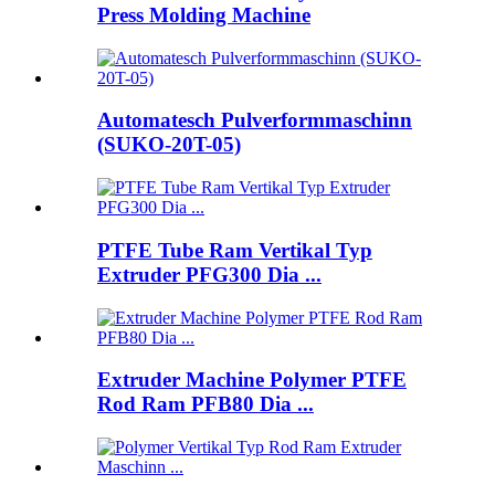
Press Molding Machine
Automatesch Pulverformmaschinn
(SUKO-20T-05)
PTFE Tube Ram Vertikal Typ
Extruder PFG300 Dia ...
Extruder Machine Polymer PTFE
Rod Ram PFB80 Dia ...