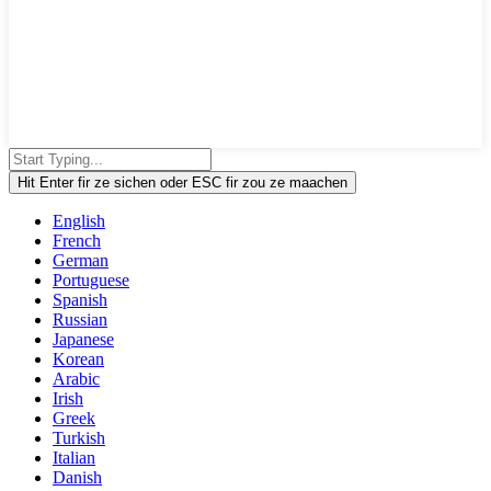
Hit Enter fir ze sichen oder ESC fir zou ze maachen
English
French
German
Portuguese
Spanish
Russian
Japanese
Korean
Arabic
Irish
Greek
Turkish
Italian
Danish