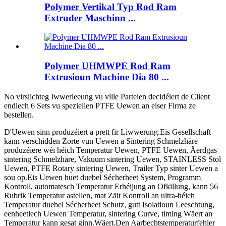
Polymer Vertikal Typ Rod Ram
Extruder Maschinn ...
Polymer UHMWPE Rod Ram
Extrusioun Machine Dia 80 ...
No virsiichteg Iwwerleeung vu ville Parteien decidéiert de Client
endlech 6 Sets vu speziellen PTFE Uewen an eiser Firma ze
bestellen.
D'Uewen sinn produzéiert a prett fir Liwwerung.Eis Gesellschaft
kann verschidden Zorte vun Uewen a Sintering Schmelzhäre
produzéiere wéi héich Temperatur Uewen, PTFE Uewen, Äerdgas
sintering Schmelzhäre, Vakuum sintering Uewen, STAINLESS Stol
Uewen, PTFE Rotary sintering Uewen, Trailer Typ sinter Uewen a
sou op.Eis Uewen huet duebel Sécherheet System, Programm
Kontroll, automatesch Temperatur Erhéijung an Ofkillung, kann 56
Rubrik Temperatur astellen, mat Zäit Kontroll an ultra-héich
Temperatur duebel Sécherheet Schutz, gutt Isolatioun Leeschtung,
eenheetlech Uewen Temperatur, sintering Curve, timing Wäert an
Temperatur kann gesat ginn.Wäert.Den Aarbechtstemperaturfehler