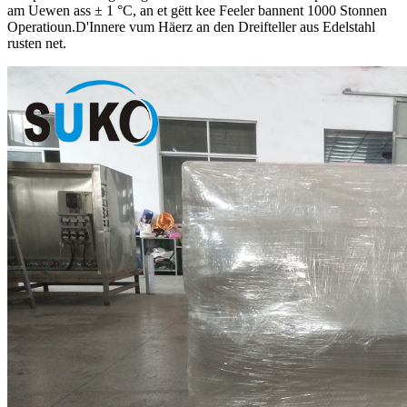
am Uewen ass ± 1 °C, an et gëtt kee Feeler bannent 1000 Stonnen
Operatioun.D'Innere vum Häerz an den Dreifteller aus Edelstahl
rusten net.