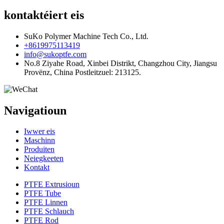
kontaktéiert eis
SuKo Polymer Machine Tech Co., Ltd.
+8619975113419
info@sukoptfe.com
No.8 Ziyahe Road, Xinbei Distrikt, Changzhou City, Jiangsu
Provënz, China Postleitzuel: 213125.
Navigatioun
Iwwer eis
Maschinn
Produiten
Neiegkeeten
Kontakt
PTFE Extrusioun
PTFE Tube
PTFE Linnen
PTFE Schlauch
PTFE Rod