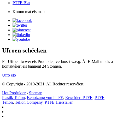
PTFE Blat
Komm mat éis mat:
Ufroen schécken
Fir Ufroen iwwer eis Produkter, verloosst w.e.g. Är E-Mail un eis a
kontaktéiert eis bannent 24 Stonnen.
Ufro elo
© Copyright - 2019-2021: All Rechter reservéiert.
Hot Produkter
-
Sitemap
Plastik Teflon
,
Benotzung vun PTFE
,
Erweidert PTFE
,
PTFE
Teflon
,
Teflon Company
,
PTFE Hiersteller
,