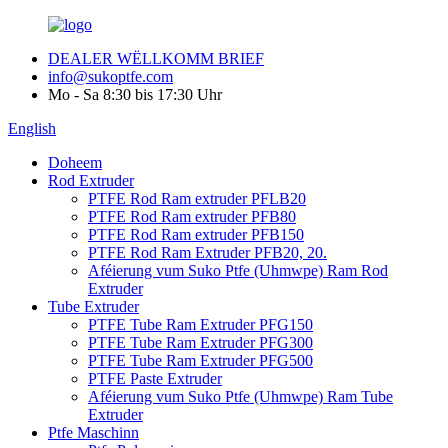
DEALER WËLLKOMM BRIEF
info@sukoptfe.com
Mo - Sa 8:30 bis 17:30 Uhr
English
Doheem
Rod Extruder
PTFE Rod Ram extruder PFLB20
PTFE Rod Ram extruder PFB80
PTFE Rod Ram extruder PFB150
PTFE Rod Ram Extruder PFB20, 20.
Aféierung vum Suko Ptfe (Uhmwpe) Ram Rod
Extruder
Tube Extruder
PTFE Tube Ram Extruder PFG150
PTFE Tube Ram Extruder PFG300
PTFE Tube Ram Extruder PFG500
PTFE Paste Extruder
Aféierung vum Suko Ptfe (Uhmwpe) Ram Tube
Extruder
Ptfe Maschinn