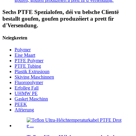
goufen, goufen produzéiert a prett fir d'Versendung.
Sechs PTFE Spezialofen, déi vu belsche Clientë
bestallt goufen, goufen produzéiert a prett fir
d'Versendung.
Neiegkeeten
Polymer
Eise Maart
PTFE Polymer
PTFE Tubing
Plastik Extrusioun
Skiving Maschinnen
Fluoropolymer
Erfolleg Fall
UHMW PE
Gasket Maschinn
PEEK
Aféierung