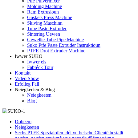
Ptfe Pulvermixer
Molding Machine
Ram Extrusioun
Gaskets Press Machine
Skiving Maschinn
Tube Paste Extruder
Sintering Uewen
Gewellte Tube Pipe Machine
Suko Ptfe Paste Extruder Instruktioun
PTFE Drot Extruder Machine
Iwwer SUKO
Iwwer eis
Fabréck Tour
Kontakt
Video Show
Erfolleg Fall
Neiegkeeten & Blog
Neiegkeeten
Blog
Doheem
Neiegkeeten
Sechs PTFE Spezialofen, déi vu belsche Clientë bestallt