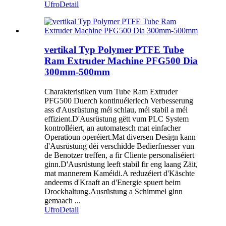
Ufro
Detail
vertikal Typ Polymer PTFE Tube
Ram Extruder Machine PFG500 Dia
300mm-500mm
Charakteristiken vum Tube Ram Extruder
PFG500 Duerch kontinuéierlech Verbesserung
ass d'Ausrüstung méi schlau, méi stabil a méi
effizient.D'Ausrüstung gëtt vum PLC System
kontrolléiert, an automatesch mat einfacher
Operatioun operéiert.Mat diversen Design kann
d'Ausrüstung déi verschidde Bedierfnesser vun
de Benotzer treffen, a fir Cliente personaliséiert
ginn.D'Ausrüstung leeft stabil fir eng laang Zäit,
mat mannerem Kaméidi.A reduzéiert d'Käschte
andeems d'Kraaft an d'Energie spuert beim
Drockhaltung.Ausrüstung a Schimmel ginn
gemaach ...
Ufro
Detail