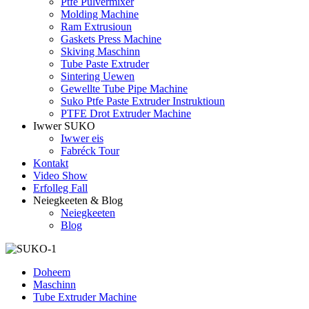
Ptfe Pulvermixer
Molding Machine
Ram Extrusioun
Gaskets Press Machine
Skiving Maschinn
Tube Paste Extruder
Sintering Uewen
Gewellte Tube Pipe Machine
Suko Ptfe Paste Extruder Instruktioun
PTFE Drot Extruder Machine
Iwwer SUKO
Iwwer eis
Fabréck Tour
Kontakt
Video Show
Erfolleg Fall
Neiegkeeten & Blog
Neiegkeeten
Blog
Doheem
Maschinn
Tube Extruder Machine