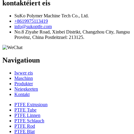
kontaktéiert eis
SuKo Polymer Machine Tech Co., Ltd.
+8619975113419
info@sukoptfe.com
No.8 Ziyahe Road, Xinbei Distrikt, Changzhou City, Jiangsu
Provënz, China Postleitzuel: 213125.
Navigatioun
Iwwer eis
Maschinn
Produkter
Neiegkeeten
Kontakt
PTFE Extrusioun
PTFE Tube
PTFE Linnen
PTFE Schlauch
PTFE Rod
PTFE Blat