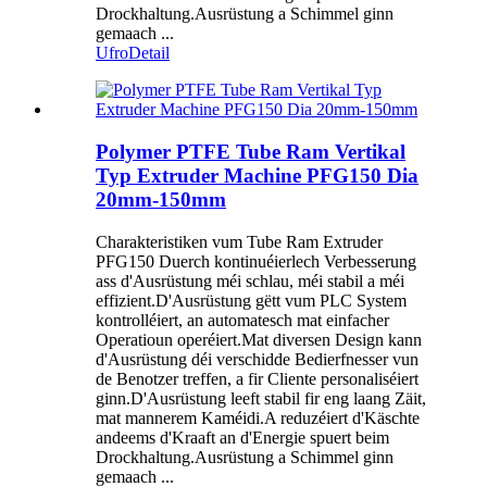
Drockhaltung.Ausrüstung a Schimmel ginn
gemaach ...
Ufro
Detail
Polymer PTFE Tube Ram Vertikal
Typ Extruder Machine PFG150 Dia
20mm-150mm
Charakteristiken vum Tube Ram Extruder
PFG150 Duerch kontinuéierlech Verbesserung
ass d'Ausrüstung méi schlau, méi stabil a méi
effizient.D'Ausrüstung gëtt vum PLC System
kontrolléiert, an automatesch mat einfacher
Operatioun operéiert.Mat diversen Design kann
d'Ausrüstung déi verschidde Bedierfnesser vun
de Benotzer treffen, a fir Cliente personaliséiert
ginn.D'Ausrüstung leeft stabil fir eng laang Zäit,
mat mannerem Kaméidi.A reduzéiert d'Käschte
andeems d'Kraaft an d'Energie spuert beim
Drockhaltung.Ausrüstung a Schimmel ginn
gemaach ...