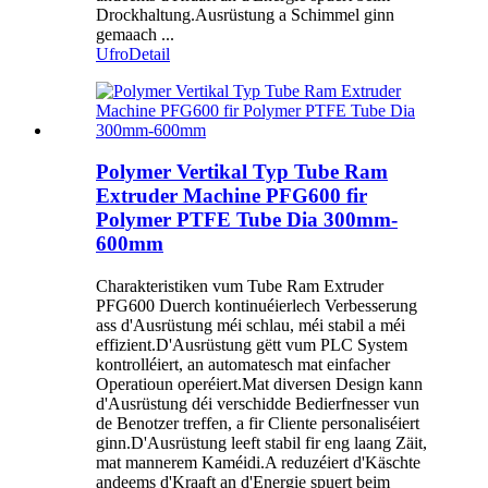
Drockhaltung.Ausrüstung a Schimmel ginn
gemaach ...
Ufro
Detail
Polymer Vertikal Typ Tube Ram
Extruder Machine PFG600 fir
Polymer PTFE Tube Dia 300mm-
600mm
Charakteristiken vum Tube Ram Extruder
PFG600 Duerch kontinuéierlech Verbesserung
ass d'Ausrüstung méi schlau, méi stabil a méi
effizient.D'Ausrüstung gëtt vum PLC System
kontrolléiert, an automatesch mat einfacher
Operatioun operéiert.Mat diversen Design kann
d'Ausrüstung déi verschidde Bedierfnesser vun
de Benotzer treffen, a fir Cliente personaliséiert
ginn.D'Ausrüstung leeft stabil fir eng laang Zäit,
mat mannerem Kaméidi.A reduzéiert d'Käschte
andeems d'Kraaft an d'Energie spuert beim