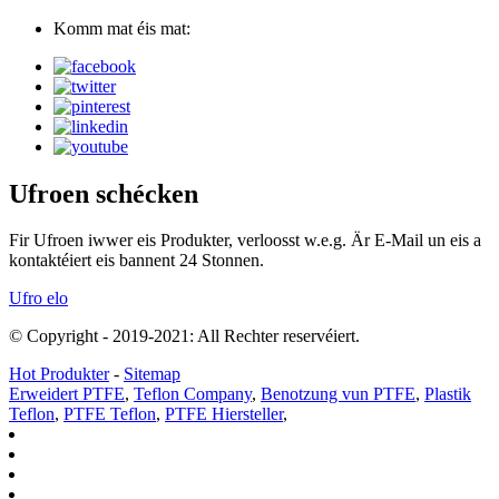
Komm mat éis mat:
Ufroen schécken
Fir Ufroen iwwer eis Produkter, verloosst w.e.g. Är E-Mail un eis a
kontaktéiert eis bannent 24 Stonnen.
Ufro elo
© Copyright - 2019-2021: All Rechter reservéiert.
Hot Produkter
-
Sitemap
Erweidert PTFE
,
Teflon Company
,
Benotzung vun PTFE
,
Plastik
Teflon
,
PTFE Teflon
,
PTFE Hiersteller
,