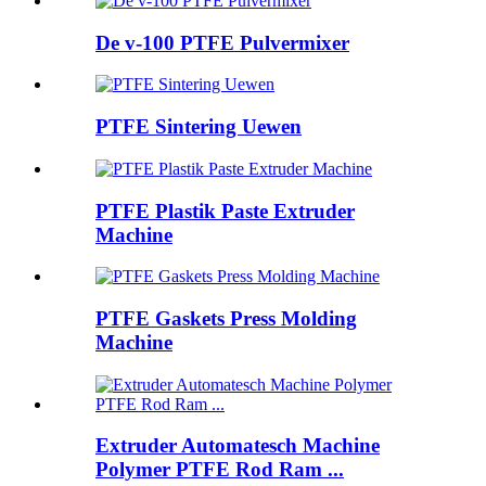
De v-100 PTFE Pulvermixer
PTFE Sintering Uewen
PTFE Plastik Paste Extruder
Machine
PTFE Gaskets Press Molding
Machine
Extruder Automatesch Machine
Polymer PTFE Rod Ram ...