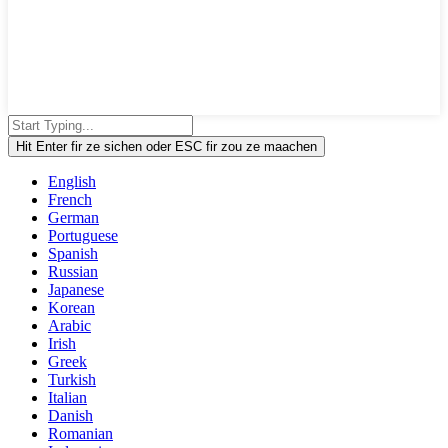
Hit Enter fir ze sichen oder ESC fir zou ze maachen
English
French
German
Portuguese
Spanish
Russian
Japanese
Korean
Arabic
Irish
Greek
Turkish
Italian
Danish
Romanian