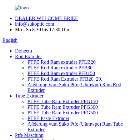
DEALER WELCOME BRIEF
info@sukoptfe.com
Mo - Sa 8:30 bis 17:30 Uhr
English
Doheem
Rod Extruder
PTFE Rod Ram extruder PFLB20
PTFE Rod Ram extruder PFB80
PTFE Rod Ram extruder PFB150
PTFE Rod Ram Extruder PFB20, 20.
Aféierung vum Suko Ptfe (Uhmwpe) Ram Rod
Extruder
Tube Extruder
PTFE Tube Ram Extruder PFG150
PTFE Tube Ram Extruder PFG300
PTFE Tube Ram Extruder PFG500
PTFE Paste Extruder
Aféierung vum Suko Ptfe (Uhmwpe) Ram Tube
Extruder
Ptfe Maschinn