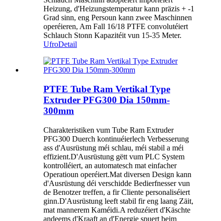
Heizung, d'Heizungstemperatur kann präzis + -1
Grad sinn, eng Persoun kann zwee Maschinnen
operéieren, Am Fall 16/18 PTFE convolutéiert
Schlauch Stonn Kapazitéit vun 15-35 Meter.
Ufro
Detail
PTFE Tube Ram Vertikal Type
Extruder PFG300 Dia 150mm-
300mm
Charakteristiken vum Tube Ram Extruder
PFG300 Duerch kontinuéierlech Verbesserung
ass d'Ausrüstung méi schlau, méi stabil a méi
effizient.D'Ausrüstung gëtt vum PLC System
kontrolléiert, an automatesch mat einfacher
Operatioun operéiert.Mat diversen Design kann
d'Ausrüstung déi verschidde Bedierfnesser vun
de Benotzer treffen, a fir Cliente personaliséiert
ginn.D'Ausrüstung leeft stabil fir eng laang Zäit,
mat mannerem Kaméidi.A reduzéiert d'Käschte
andeems d'Kraaft an d'Energie spuert beim