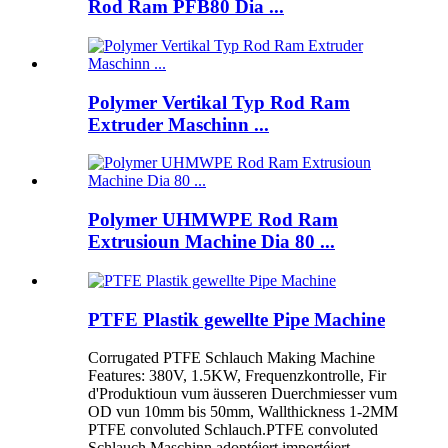
Rod Ram PFB80 Dia ...
Polymer Vertikal Typ Rod Ram
Extruder Maschinn ...
Polymer UHMWPE Rod Ram
Extrusioun Machine Dia 80 ...
PTFE Plastik gewellte Pipe Machine
Corrugated PTFE Schlauch Making Machine
Features: 380V, 1.5KW, Frequenzkontrolle, Fir
d'Produktioun vum äusseren Duerchmiesser vum
OD vun 10mm bis 50mm, Wallthickness 1-2MM
PTFE convoluted Schlauch.PTFE convoluted
Schlauch Maschinn adoptéiert importéiert