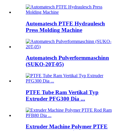
Automatesch PTFE Hydraulesch
Press Molding Machine
Automatesch Pulverformmaschinn
(SUKO-20T-05)
PTFE Tube Ram Vertikal Typ
Extruder PFG300 Dia ...
Extruder Machine Polymer PTFE