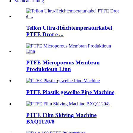
Medical Tubing
Teflon Ultra-Héichtemperaturkabel
PTFE Drot e ...
PTFE Microporous Membran
Produktioun Linn
PTFE Plastik gewellte Pipe Machine
PTFE Film Skiving Machine
BXQ1120/8