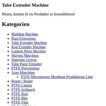
Tube Extruder Machine
Moien, kommt fir eis Produkter ze konsultéieren!
Kategorien
Molding Machine
Ram Extrusioun
Tube Extruder Machine
Rod Extruder Machine
Gaskets Press Machine
Skiving Maschinn
Sintering Uewen
Tube Paste Extruder
PTFE Pulvermixer
Aner Maschinn
PTFE Microporous Membran Produktioun Linn
Rouer / Rouer
PTFE Linnen
PTFE Schlauch
PTFE Rod
PTFE Blat
PTFE Film