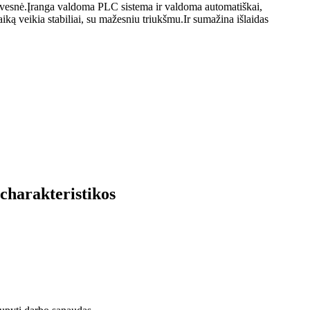
yvesnė.Įranga valdoma PLC sistema ir valdoma automatiškai,
aiką veikia stabiliai, su mažesniu triukšmu.Ir sumažina išlaidas
harakteristikos