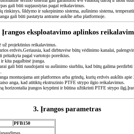
automatinė šėrimo sistema gali garantuoti 4-8 valandų darbą ir labai sut
ypas gali būti supjaustytas pagal reikalavimus.
ų rinkinys, šildymo ir sukepinimo sistema, aušinimo sistema, temperatūros
ranga gali būti pastatyta antrame aukšte arba platformoje.
. Įrangos eksploatavimo aplinkos reikalavim
ė už projektinius reikalavimus.
arios erdvės.Geriausia, kad dirbtuvėse būtų vėdinimo kanalai, palengvi
pritaikyta pagal vartotojo poreikius.
ir kita pagalbinė įranga.
arai gali būti naudojami su aušinimo siurbliu, kad būtų galima perdirbti 
.
ranga montuojama ant platformos arba grindų, kurių erdvės aukštis apie 2
taiso anga, kad atitiktų ekstruzinio PTFE strypo ilgio reikalavimus.
tumą horizontalia įrangos kryptimi ir būtina užtikrinti PTFE strypo ilgį.Į
3. Įrangos parametras
PFB150
išspaudimas