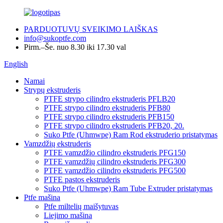
PARDUOTUVŲ SVEIKIMO LAIŠKAS
info@sukoptfe.com
Pirm.–Še. nuo 8.30 iki 17.30 val
English
Namai
Strypų ekstruderis
PTFE strypo cilindro ekstruderis PFLB20
PTFE strypo cilindro ekstruderis PFB80
PTFE strypo cilindro ekstruderis PFB150
PTFE strypo cilindro ekstruderis PFB20, 20.
Suko Ptfe (Uhmwpe) Ram Rod ekstruderio pristatymas
Vamzdžių ekstruderis
PTFE vamzdžio cilindro ekstruderis PFG150
PTFE vamzdžių cilindro ekstruderis PFG300
PTFE vamzdžio cilindro ekstruderis PFG500
PTFE pastos ekstruderis
Suko Ptfe (Uhmwpe) Ram Tube Extruder pristatymas
Ptfe mašina
Ptfe miltelių maišytuvas
Liejimo mašina