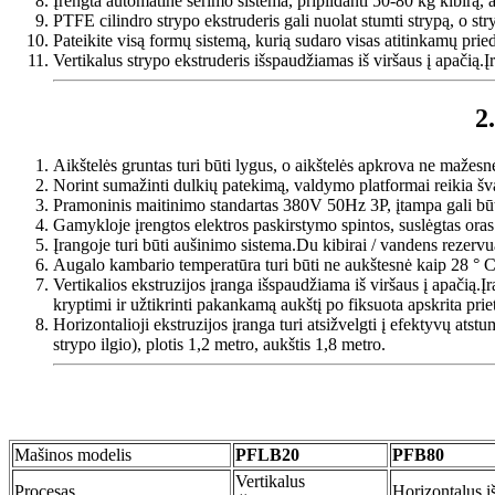
Įrengta automatinė šėrimo sistema, pripildanti 50-80 kg kibirą, 
PTFE cilindro strypo ekstruderis gali nuolat stumti strypą, o str
Pateikite visą formų sistemą, kurią sudaro visas atitinkamų pried
Vertikalus strypo ekstruderis išspaudžiamas iš viršaus į apačią.Į
2
Aikštelės gruntas turi būti lygus, o aikštelės apkrova ne mažesn
Norint sumažinti dulkių patekimą, valdymo platformai reikia šv
Pramoninis maitinimo standartas 380V 50Hz 3P, įtampa gali būti 
Gamykloje įrengtos elektros paskirstymo spintos, suslėgtas oras 
Įrangoje turi būti aušinimo sistema.Du kibirai / vandens rezervu
Augalo kambario temperatūra turi būti ne aukštesnė kaip 28 ° C
Vertikalios ekstruzijos įranga išspaudžiama iš viršaus į apačią.Į
kryptimi ir užtikrinti pakankamą aukštį po fiksuota apskrita prie
Horizontalioji ekstruzijos įranga turi atsižvelgti į efektyvų ats
strypo ilgio), plotis 1,2 metro, aukštis 1,8 metro.
Mašinos modelis
PFLB20
PFB80
Vertikalus
Procesas
Horizontalus 