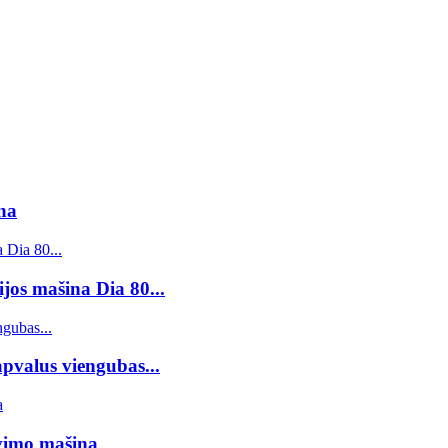
na
os mašina Dia 80...
apvalus viengubas...
vimo mašina