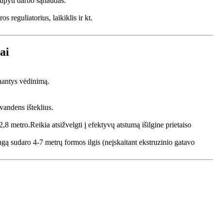
aupyti darbo sąnaudas.
 reguliatorius, laikiklis ir kt.
ai
nantys vėdinimą.
vandens išteklius.
,8 metro.Reikia atsižvelgti į efektyvų atstumą išilgine prietaiso
rangą sudaro 4-7 metrų formos ilgis (neįskaitant ekstruzinio gatavo