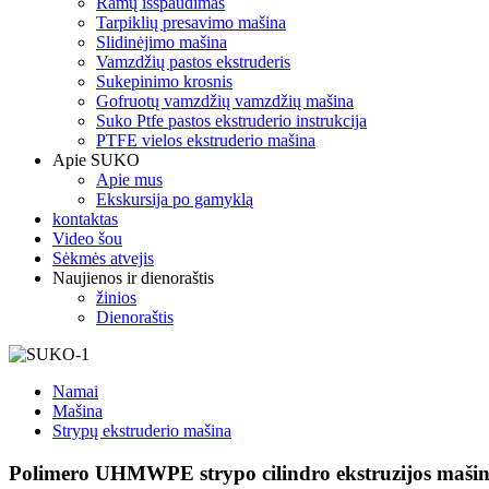
Ramų išspaudimas
Tarpiklių presavimo mašina
Slidinėjimo mašina
Vamzdžių pastos ekstruderis
Sukepinimo krosnis
Gofruotų vamzdžių vamzdžių mašina
Suko Ptfe pastos ekstruderio instrukcija
PTFE vielos ekstruderio mašina
Apie SUKO
Apie mus
Ekskursija po gamyklą
kontaktas
Video šou
Sėkmės atvejis
Naujienos ir dienoraštis
žinios
Dienoraštis
Namai
Mašina
Strypų ekstruderio mašina
Polimero UHMWPE strypo cilindro ekstruzijos maši