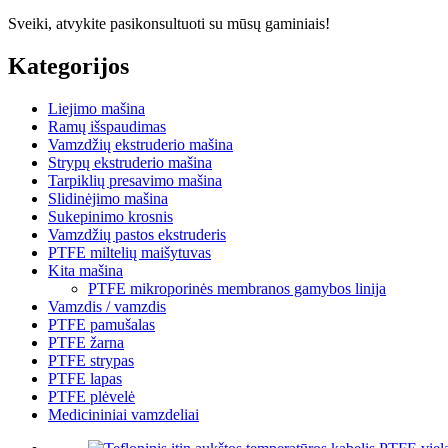
Sveiki, atvykite pasikonsultuoti su mūsų gaminiais!
Kategorijos
Liejimo mašina
Ramų išspaudimas
Vamzdžių ekstruderio mašina
Strypų ekstruderio mašina
Tarpiklių presavimo mašina
Slidinėjimo mašina
Sukepinimo krosnis
Vamzdžių pastos ekstruderis
PTFE miltelių maišytuvas
Kita mašina
PTFE mikroporinės membranos gamybos linija
Vamzdis / vamzdis
PTFE pamušalas
PTFE žarna
PTFE strypas
PTFE lapas
PTFE plėvelė
Medicininiai vamzdeliai