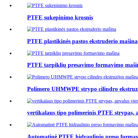
PTFE sukepinimo krosnis
PTFE plastikinės pastos ekstruderio mašina
PTFE tarpiklių presavimo formavimo maši
Polimero UHMWPE strypo cilindro ekstruzij
vertikalaus tipo polimerinis PTFE strypas, 
Automatinė PTFE hidraulinio preso forma