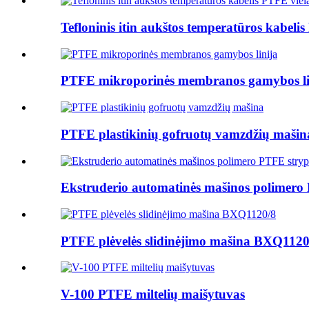
Tefloninis itin aukštos temperatūros kabelis 
PTFE mikroporinės membranos gamybos li
PTFE plastikinių gofruotų vamzdžių mašin
Ekstruderio automatinės mašinos polimero
PTFE plėvelės slidinėjimo mašina BXQ1120
V-100 PTFE miltelių maišytuvas