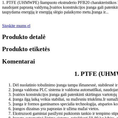
1. PTFE (UHMWPE) štampuoto ekstruderio PFB20 charakteristikos Dėl 
naudojant paprastą valdymą.Įvairios konstrukcijos įranga gali patenkinti
taupydama energiją ir energiją slėgio palaikymo metu.Įranga ir...
Siųskite mums el
Produkto detalė
Produkto etiketės
Komentarai
1. PTFE (UHMWP
Dėl nuolatinio tobulinimo įranga tampa išmanesnė, stabilesnė ir
Įranga valdoma PLC sistema ir valdoma automatiškai, naudojan
Įvairios konstrukcijos įranga gali patenkinti skirtingus vartotojų 
Įranga ilgą laiką veikia stabiliai, su mažesniu triukšmu.Ir suma
Įranga ir formos gaminamos specialia technologija, atsparios koro
Įrangos dizainas yra paprastas ir užima mažai vietos.
Ekstruzuoti gaminiai pasižymi puikiomis tankio ir tempimo sti