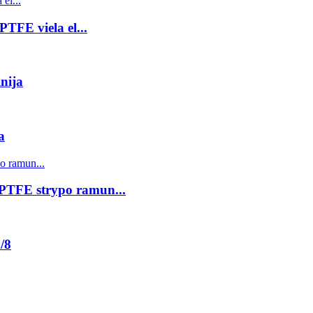
PTFE viela el...
nija
a
 PTFE strypo ramun...
/8