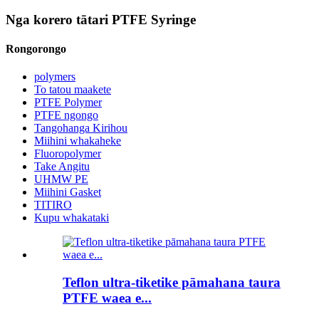
Nga korero tātari PTFE Syringe
Rongorongo
polymers
To tatou maakete
PTFE Polymer
PTFE ngongo
Tangohanga Kirihou
Miihini whakaheke
Fluoropolymer
Take Angitu
UHMW PE
Miihini Gasket
TITIRO
Kupu whakataki
Teflon ultra-tiketike pāmahana taura
PTFE waea e...