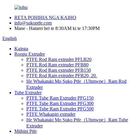
RETA POHIHIA NGA KAIHO
info@sukoptfe.com
Mane - Hatarei hei te 8:30AM ki te 17:30PM
English
Kainga
Roopu Extruder
PTFE Rod Ram extruder PFLB20
PTFE Rod Ram extruder PFB80
PTFE Rod Ram extruder PFB150
PTFE Rod Ram extruder PFB20, 20.
He Whakataki Mo Suko Ptfe（Uhmwpe）Ram Rod
Extruder
Tube Extruder
PTFE Tube Ram Extruder PFG150
PTFE Tube Ram Extruder PFG300
PTFE Tube Ram Extruder PFG500
PTFE Whakapiri extruder
He Whakataki Mo Suko Ptfe（Uhmwpe）Ram Tube
Extruder
Miihini Ptfe