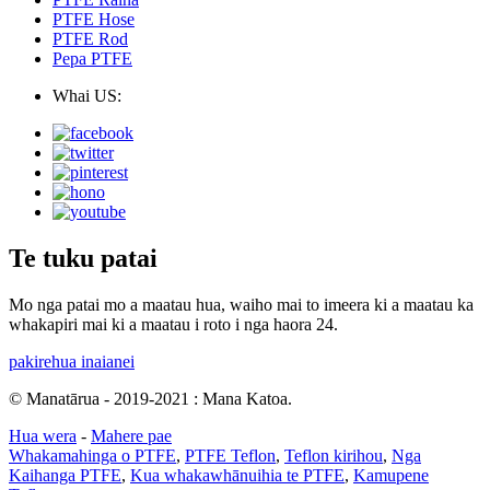
PTFE Hose
PTFE Rod
Pepa PTFE
Whai US:
Te tuku patai
Mo nga patai mo a maatau hua, waiho mai to imeera ki a maatau ka
whakapiri mai ki a maatau i roto i nga haora 24.
pakirehua inaianei
© Manatārua - 2019-2021 : Mana Katoa.
Hua wera
-
Mahere pae
Whakamahinga o PTFE
,
PTFE Teflon
,
Teflon kirihou
,
Nga
Kaihanga PTFE
,
Kua whakawhānuihia te PTFE
,
Kamupene