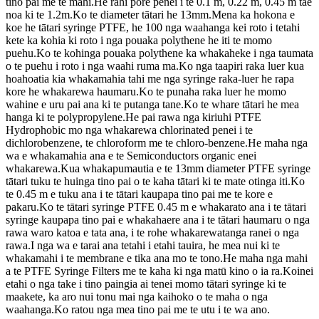
tino pai me te mahi.He rahi pore penei i te 0.1 m, 0.22 m, 0.45 m tae
noa ki te 1.2m.Ko te diameter tātari he 13mm.Mena ka hokona e
koe he tātari syringe PTFE, he 100 nga waahanga kei roto i tetahi
kete ka kohia ki roto i nga pouaka polythene he iti te momo
puehu.Ko te kohinga pouaka polythene ka whakaheke i nga taumata
o te puehu i roto i nga waahi ruma ma.Ko nga taapiri raka luer kua
hoahoatia kia whakamahia tahi me nga syringe raka-luer he rapa
kore he whakarewa haumaru.Ko te punaha raka luer he momo
wahine e uru pai ana ki te putanga tane.Ko te whare tātari he mea
hanga ki te polypropylene.He pai rawa nga kiriuhi PTFE
Hydrophobic mo nga whakarewa chlorinated penei i te
dichlorobenzene, te chloroform me te chloro-benzene.He maha nga
wa e whakamahia ana e te Semiconductors organic enei
whakarewa.Kua whakapumautia e te 13mm diameter PTFE syringe
tātari tuku te huinga tino pai o te kaha tātari ki te mate otinga iti.Ko
te 0.45 m e tuku ana i te tātari kaupapa tino pai me te kore e
pakaru.Ko te tātari syringe PTFE 0.45 m e whakarato ana i te tātari
syringe kaupapa tino pai e whakahaere ana i te tātari haumaru o nga
rawa waro katoa e tata ana, i te rohe whakarewatanga ranei o nga
rawa.I nga wa e tarai ana tetahi i etahi tauira, he mea nui ki te
whakamahi i te membrane e tika ana mo te tono.He maha nga mahi
a te PTFE Syringe Filters me te kaha ki nga matū kino o ia ra.Koinei
etahi o nga take i tino paingia ai tenei momo tātari syringe ki te
maakete, ka aro nui tonu mai nga kaihoko o te maha o nga
waahanga.Ko ratou nga mea tino pai me te utu i te wa ano.