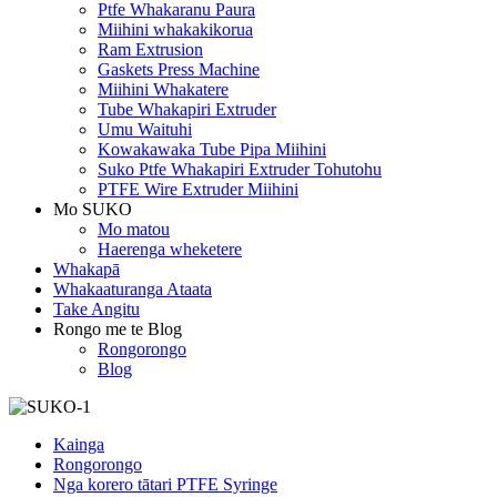
Ptfe Whakaranu Paura
Miihini whakakikorua
Ram Extrusion
Gaskets Press Machine
Miihini Whakatere
Tube Whakapiri Extruder
Umu Waituhi
Kowakawaka Tube Pipa Miihini
Suko Ptfe Whakapiri Extruder Tohutohu
PTFE Wire Extruder Miihini
Mo SUKO
Mo matou
Haerenga wheketere
Whakapā
Whakaaturanga Ataata
Take Angitu
Rongo me te Blog
Rongorongo
Blog
Kainga
Rongorongo
Nga korero tātari PTFE Syringe