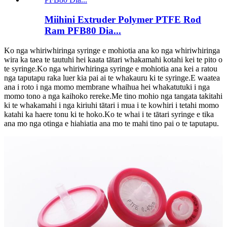
Miihini Extruder Polymer PTFE Rod
Ram PFB80 Dia...
Ko nga whiriwhiringa syringe e mohiotia ana ko nga whiriwhiringa
wira ka taea te tautuhi hei kaata tātari whakamahi kotahi kei te pito o
te syringe.Ko nga whiriwhiringa syringe e mohiotia ana kei a ratou
nga taputapu raka luer kia pai ai te whakauru ki te syringe.E waatea
ana i roto i nga momo membrane whaihua hei whakatutuki i nga
momo tono a nga kaihoko rereke.Me tino mohio nga tangata takitahi
ki te whakamahi i nga kiriuhi tātari i mua i te kowhiri i tetahi momo
katahi ka haere tonu ki te hoko.Ko te whai i te tātari syringe e tika
ana mo nga otinga e hiahiatia ana mo te mahi tino pai o te taputapu.