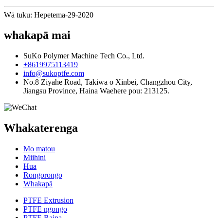
Wā tuku: Hepetema-29-2020
whakapā mai
SuKo Polymer Machine Tech Co., Ltd.
+8619975113419
info@sukoptfe.com
No.8 Ziyahe Road, Takiwa o Xinbei, Changzhou City,
Jiangsu Province, Haina Waehere pou: 213125.
Whakaterenga
Mo matou
Miihini
Hua
Rongorongo
Whakapā
PTFE Extrusion
PTFE ngongo
PTFE Raina