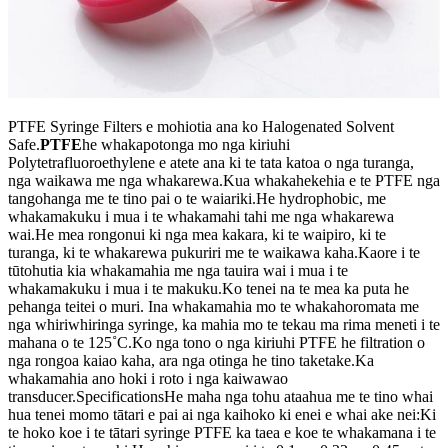
PTFE Syringe Filters e mohiotia ana ko Halogenated Solvent
Safe.
PTFE
he whakapotonga mo nga kiriuhi
Polytetrafluoroethylene e atete ana ki te tata katoa o nga turanga,
nga waikawa me nga whakarewa.Kua whakahekehia e te PTFE nga
tangohanga me te tino pai o te waiariki.He hydrophobic, me
whakamakuku i mua i te whakamahi tahi me nga whakarewa
wai.He mea rongonui ki nga mea kakara, ki te waipiro, ki te
turanga, ki te whakarewa pukuriri me te waikawa kaha.Kaore i te
tūtohutia kia whakamahia me nga tauira wai i mua i te
whakamakuku i mua i te makuku.Ko tenei na te mea ka puta he
pehanga teitei o muri. Ina whakamahia mo te whakahoromata me
nga whiriwhiringa syringe, ka mahia mo te tekau ma rima meneti i te
mahana o te 125˚C.Ko nga tono o nga kiriuhi PTFE he filtration o
nga rongoa kaiao kaha, ara nga otinga he tino taketake.Ka
whakamahia ano hoki i roto i nga kaiwawao
transducer.SpecificationsHe maha nga tohu ataahua me te tino whai
hua tenei momo tātari e pai ai nga kaihoko ki enei e whai ake nei:Ki
te hoko koe i te tātari syringe PTFE ka taea e koe te whakamana i te