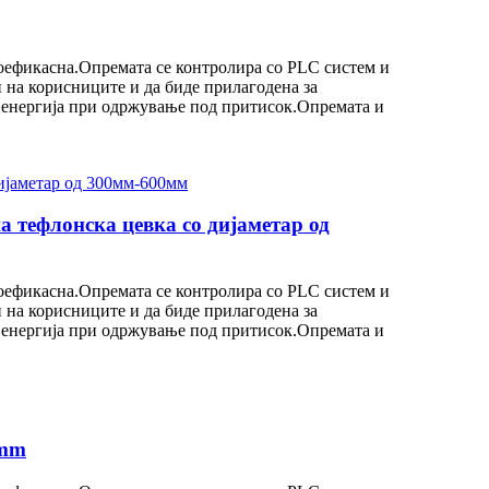
оефикасна.Опремата се контролира со PLC систем и
 на корисниците и да биде прилагодена за
и енергија при одржување под притисок.Опремата и
 тефлонска цевка со дијаметар од
оефикасна.Опремата се контролира со PLC систем и
 на корисниците и да биде прилагодена за
и енергија при одржување под притисок.Опремата и
0mm