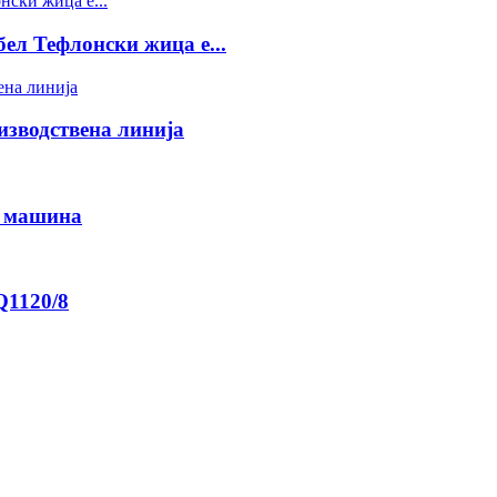
ел Тефлонски жица е...
зводствена линија
и машина
Q1120/8