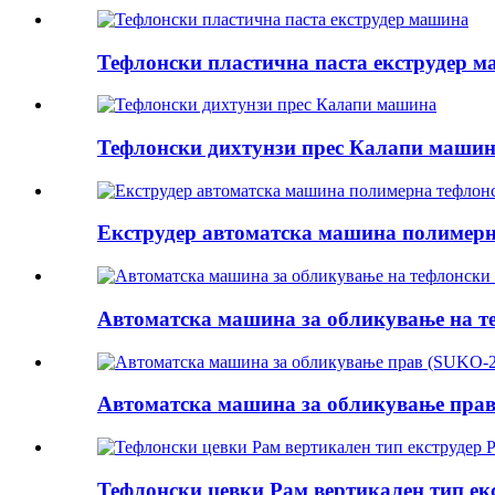
Тефлонски пластична паста екструдер 
Тефлонски дихтунзи прес Калапи маши
Екструдер автоматска машина полимерн
Автоматска машина за обликување на т
Автоматска машина за обликување прав
Тефлонски цевки Рам вертикален тип екс