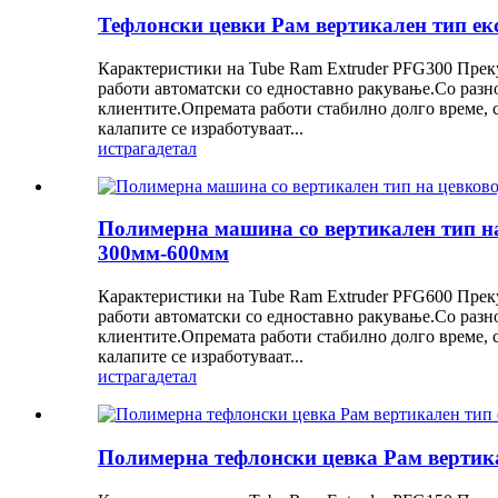
Тефлонски цевки Рам вертикален тип е
Карактеристики на Tube Ram Extruder PFG300 Преку
работи автоматски со едноставно ракување.Со разно
клиентите.Опремата работи стабилно долго време, 
калапите се изработуваат...
истрага
детал
Полимерна машина со вертикален тип на
300мм-600мм
Карактеристики на Tube Ram Extruder PFG600 Преку
работи автоматски со едноставно ракување.Со разно
клиентите.Опремата работи стабилно долго време, 
калапите се изработуваат...
истрага
детал
Полимерна тефлонски цевка Рам верти