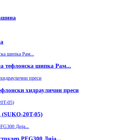
машина
на
а тефлонска шипка Рам...
ефлонски хидраулични преси
 (SUKO-20T-05)
трудер PFG300 Дија...