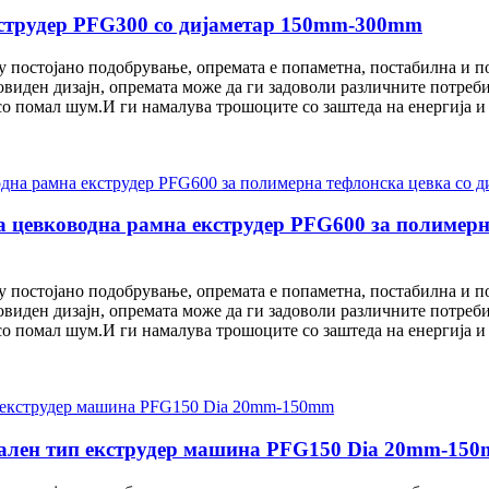
кструдер PFG300 со дијаметар 150mm-300mm
 постојано подобрување, опремата е попаметна, постабилна и п
виден дизајн, опремата може да ги задоволи различните потреби
со помал шум.И ги намалува трошоците со заштеда на енергија 
 цевководна рамна екструдер PFG600 за полимерна
 постојано подобрување, опремата е попаметна, постабилна и п
виден дизајн, опремата може да ги задоволи различните потреби
со помал шум.И ги намалува трошоците со заштеда на енергија 
кален тип екструдер машина PFG150 Dia 20mm-15