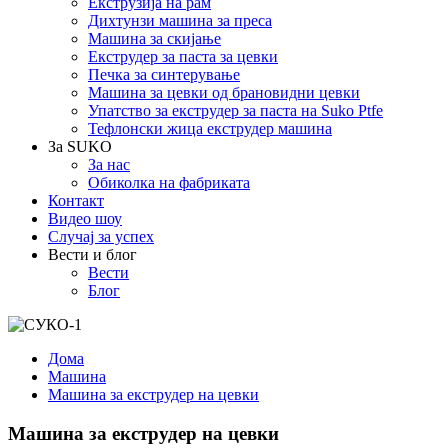
Екструзија на рам
Дихтунзи машина за преса
Машина за скијање
Екструдер за паста за цевки
Печка за синтерување
Машина за цевки од брановидни цевки
Упатство за екструдер за паста на Suko Ptfe
Тефлонски жица екструдер машина
За SUKO
За нас
Обиколка на фабриката
Контакт
Видео шоу
Случај за успех
Вести и блог
Вести
Блог
Дома
Машина
Машина за екструдер на цевки
Машина за екструдер на цевки