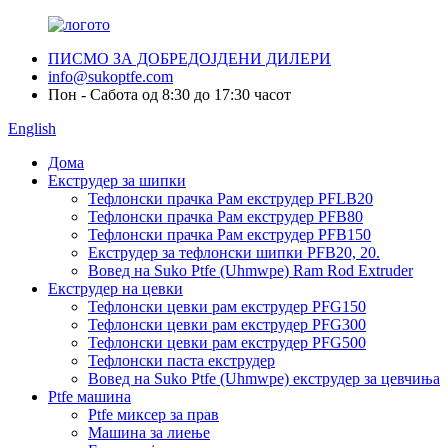
ПИСМО ЗА ДОБРЕДОЈДЕНИ ДИЛЕРИ
info@sukoptfe.com
Пон - Сабота од 8:30 до 17:30 часот
English
Дома
Екструдер за шипки
Тефлонски прачка Рам екструдер PFLB20
Тефлонски прачка Рам екструдер PFB80
Тефлонски прачка Рам екструдер PFB150
Екструдер за тефлонски шипки PFB20, 20.
Вовед на Suko Ptfe (Uhmwpe) Ram Rod Extruder
Екструдер на цевки
Тефлонски цевки рам екструдер PFG150
Тефлонски цевки рам екструдер PFG300
Тефлонски цевки рам екструдер PFG500
Тефлонски паста екструдер
Вовед на Suko Ptfe (Uhmwpe) екструдер за цевчиња
Ptfe машина
Ptfe миксер за прав
Машина за лиење