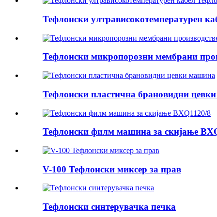
Тефлонски ултрависокотемпературен каб
Тефлонски микропорозни мембрани прои
Тефлонски пластична брановидни цевк
Тефлонски филм машина за скијање BX
V-100 Тефлонски миксер за прав
Тефлонски синтерувачка печка