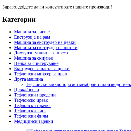
Здраво, дојдете да ги консултирате нашите производи!
Категории
Машина за лиење
Екструзија на рам
Машина за екструдер на цевки
Машина за екструдер на шипки
Дихтунзи машина за преса
Машина за скијање
Печка за синтерување
Екструдер за паста за цевки
Тефлонски миксер за прав
Друга машина
Тефлонски микропорозни мембрани производствена
Цевка/цевка
Тефлонски наредени
Тефлонско црево
Тефлонски прачка
Тефлонски лист
Тефлонски филм
Медицински цевки