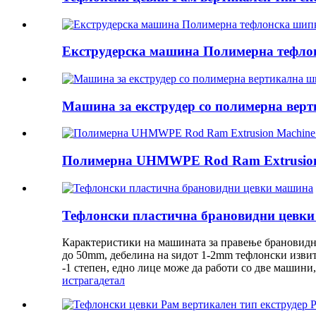
Екструдерска машина Полимерна тефлон
Машина за екструдер со полимерна вер
Полимерна UHMWPE Rod Ram Extrusion M
Тефлонски пластична брановидни цевк
Карактеристики на машината за правење брановидн
до 50mm, дебелина на ѕидот 1-2mm тефлонски извит
-1 степен, едно лице може да работи со две машини,
истрага
детал