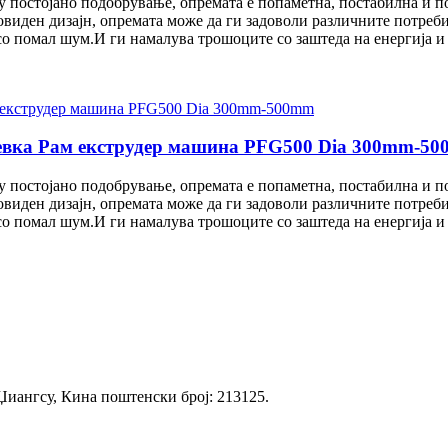
 постојано подобрување, опремата е попаметна, постабилна и п
виден дизајн, опремата може да ги задоволи различните потреби
со помал шум.И ги намалува трошоците со заштеда на енергија 
цевка Рам екструдер машина PFG500 Dia 300mm-5
 постојано подобрување, опремата е попаметна, постабилна и п
виден дизајн, опремата може да ги задоволи различните потреби
со помал шум.И ги намалува трошоците со заштеда на енергија 
 Џиангсу, Кина поштенски број: 213125.