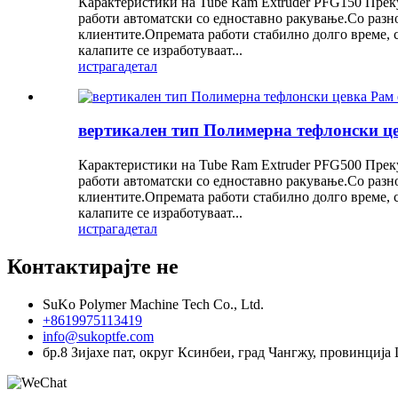
Карактеристики на Tube Ram Extruder PFG150 Преку
работи автоматски со едноставно ракување.Со разно
клиентите.Опремата работи стабилно долго време, 
калапите се изработуваат...
истрага
детал
вертикален тип Полимерна тефлонски 
Карактеристики на Tube Ram Extruder PFG500 Преку
работи автоматски со едноставно ракување.Со разно
клиентите.Опремата работи стабилно долго време, 
калапите се изработуваат...
истрага
детал
Контактирајте не
SuKo Polymer Machine Tech Co., Ltd.
+8619975113419
info@sukoptfe.com
бр.8 Зијахе пат, округ Ксинбеи, град Чангжу, провинција