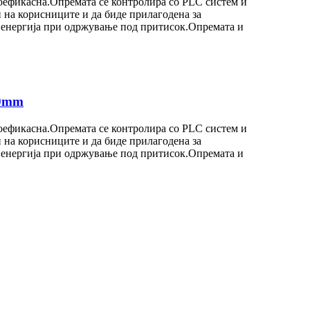
оефикасна.Опремата се контролира со PLC систем и
 на корисниците и да биде прилагодена за
и енергија при одржување под притисок.Опремата и
00mm
оефикасна.Опремата се контролира со PLC систем и
 на корисниците и да биде прилагодена за
и енергија при одржување под притисок.Опремата и