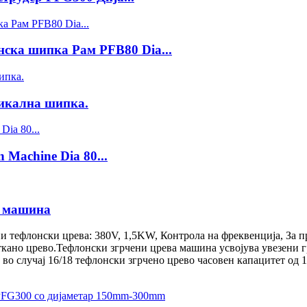
ска шипка Рам PFB80 Dia...
тикална шипка.
achine Dia 80...
и машина
и тефлонски црева: 380V, 1,5KW, Контрола на фреквенција, За 
кано црево.Тефлонски згрчени црева машина усвојува увезени гр
 во случај 16/18 тефлонски згрчено црево часовен капацитет од 1