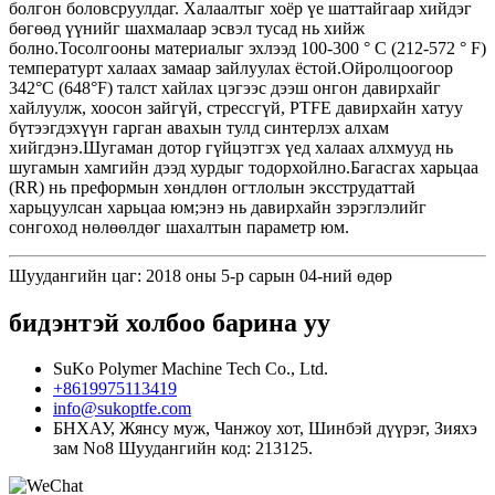
болгон боловсруулдаг. Халаалтыг хоёр үе шаттайгаар хийдэг
бөгөөд үүнийг шахмалаар эсвэл тусад нь хийж
болно.Тосолгооны материалыг эхлээд 100-300 ° C (212-572 ° F)
температурт халаах замаар зайлуулах ёстой.Ойролцоогоор
342°C (648°F) талст хайлах цэгээс дээш онгон давирхайг
хайлуулж, хоосон зайгүй, стрессгүй, PTFE давирхайн хатуу
бүтээгдэхүүн гарган авахын тулд синтерлэх алхам
хийгдэнэ.Шугаман дотор гүйцэтгэх үед халаах алхмууд нь
шугамын хамгийн дээд хурдыг тодорхойлно.Багасгах харьцаа
(RR) нь преформын хөндлөн огтлолын эксструдаттай
харьцуулсан харьцаа юм;энэ нь давирхайн зэрэглэлийг
сонгоход нөлөөлдөг шахалтын параметр юм.
Шуудангийн цаг: 2018 оны 5-р сарын 04-ний өдөр
бидэнтэй холбоо барина уу
SuKo Polymer Machine Tech Co., Ltd.
+8619975113419
info@sukoptfe.com
БНХАУ, Жянсу муж, Чанжоу хот, Шинбэй дүүрэг, Зияхэ
зам No8 Шуудангийн код: 213125.