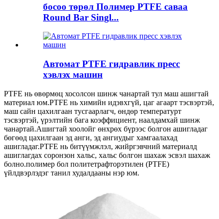
босоо төрөл Полимер PTFE саваа
Round Bar Singl...
Автомат PTFE гидравлик пресс
хэвлэх машин
PTFE нь өвөрмөц хосолсон шинж чанартай тул маш ашигтай
материал юм.PTFE нь химийн идэвхгүй, цаг агаарт тэсвэртэй,
маш сайн цахилгаан тусгаарлагч, өндөр температурт
тэсвэртэй, үрэлтийн бага коэффициент, наалдамхай шинж
чанартай.Ашигтай хоолойг өнхрөх бүрээс болгон ашигладаг
бөгөөд цахилгаан эд анги, эд ангиудыг хамгаалахад
ашигладаг.PTFE нь битүүмжлэл, жийргэвчний материалд
ашиглагдах соронзон хальс, хальс болгон шахаж эсвэл шахаж
болно.полимер бол политетрафторэтилен (PTFE)
үйлдвэрлэдэг танил худалдааны нэр юм.