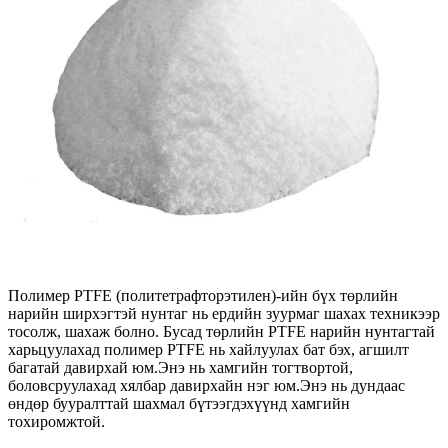
Полимер PTFE (политетрафторэтилен)-ийн бүх төрлийн
нарийн ширхэгтэй нунтаг нь ердийн зуурмаг шахах техникээр
тосолж, шахаж болно. Бусад төрлийн PTFE нарийн нунтагтай
харьцуулахад полимер PTFE нь хайлуулах бат бэх, агшилт
багатай давирхай юм.Энэ нь хамгийн тогтвортой,
боловсруулахад хялбар давирхайн нэг юм.Энэ нь дундаас
өндөр бууралттай шахмал бүтээгдэхүүнд хамгийн
тохиромжтой.