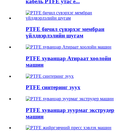
кабель PTFE утас e...
PTFE бичил сүвэрхэг мембран
үйлдвэрлэлийн шугам
PTFE хуванцар Атираат хоолойн
машин
PTFE синтеринг зуух
PTFE хуванцар зуурмаг экструдер
машин