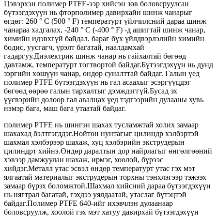
Цэвэрхэн полимер PTFE-ээр хийсэн зөв боловсруулсан
бүтээгдэхүүн нь фторполимер давирхайн шинж чанарыг
өгдөг: 260 ° C (500 ° F) температурт үйлчилсний дараа шинж
чанараа хадгалах, -240 ° C (-400 ° F) -д ашигтай шинж чанар,
химийн идэвхгүй байдал. бараг бүх үйлдвэрлэлийн химийн
бодис, уусгагч, үрэлт багатай, наалдамхай
гадаргуу.Диэлектрик шинж чанар нь гайхалтай бөгөөд
давтамж, температурт тогтвортой байдаг.Бүтээгдэхүүн нь дунд
зэргийн хөшүүн чанар, өндөр суналттай байдаг. Галын үед
полимер PTFE бүтээгдэхүүн нь гал асаахыг эсэргүүцдэг
бөгөөд өөрөө галын тархалтыг дэмждэггүй.Бусад эх
үүсвэрийн дөлөөр гал авалцах үед тэдгээрийн дулааны хувь
нэмэр бага, маш бага утаатай байдаг.
полимер PTFE нь шингэн шахах тусламжтай холих замаар
шахахад бэлтгэгддэг.Нойтон нунтагыг цилиндр хэлбэртэй
шахмал хэлбэрээр шахаж, хуц хэлбэрийн экструдерын
цилиндрт хийнэ.Өндөр даралтын дор найрлагыг өнгөлгөөний
хэвээр дамжуулан шахаж, ирмэг, хоолой, бүрээс
хийдэг.Металл утас эсвэл өндөр температурт утас гэх мэт
ялгаатай материалыг экструдерын торхны тэнхлэгээр тэжээх
замаар бүрэх боломжтой.Шахмал хийсний дараа бүтээгдэхүүн
нь нягтрал багатай, гэхдээ уялдаатай, утаслаг бүтэцтэй
байдаг.Полимер PTFE 640-ийг ихэвчлэн дулаанаар
боловсруулж, хоолой гэх мэт хатуу давирхай бүтээгдэхүүн