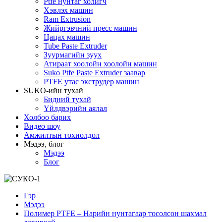
Ptfe нунтаг холигч
Хэвлэх машин
Ram Extrusion
Жийргэвчний пресс машин
Цацах машин
Tube Paste Extruder
Зуурмагийн зуух
Атираат хоолойн хоолойн машин
Suko Ptfe Paste Extruder заавар
PTFE утас экструдер машин
SUKO-ийн тухай
Бидний тухай
Үйлдвэрийн аялал
Холбоо барих
Видео шоу
Амжилтын тохиолдол
Мэдээ, блог
Мэдээ
Блог
Гэр
Мэдээ
Полимер PTFE – Нарийн нунтагаар тосолсон шахмал