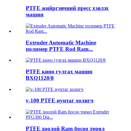
PTFE жийргэвчний пресс хэвлэх
машин
Extruder Automatic Machine
полимер PTFE Rod Ram...
PTFE кино гулгах машин
BXQ1120/8
v-100 PTFE нунтаг холигч
PTFE хоолой Ram босоо төрөл