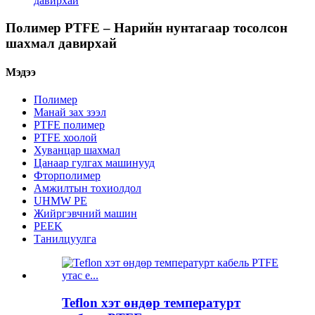
давирхай
Полимер PTFE – Нарийн нунтагаар тосолсон
шахмал давирхай
Мэдээ
Полимер
Манай зах зээл
PTFE полимер
PTFE хоолой
Хуванцар шахмал
Цанаар гулгах машинууд
Фторполимер
Амжилтын тохиолдол
UHMW PE
Жийргэвчний машин
PEEK
Танилцуулга
Teflon хэт өндөр температурт