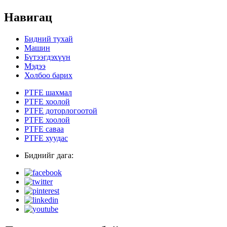
Навигац
Бидний тухай
Машин
Бүтээгдэхүүн
Мэдээ
Холбоо барих
PTFE шахмал
PTFE хоолой
PTFE доторлогоотой
PTFE хоолой
PTFE саваа
PTFE хуудас
Биднийг дага: