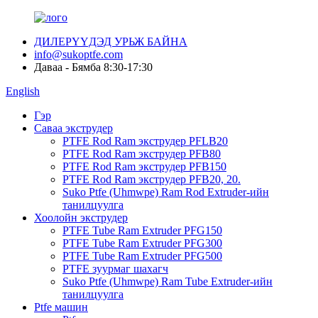
ДИЛЕРҮҮДЭД УРЬЖ БАЙНА
info@sukoptfe.com
Даваа - Бямба 8:30-17:30
English
Гэр
Саваа экструдер
PTFE Rod Ram экструдер PFLB20
PTFE Rod Ram экструдер PFB80
PTFE Rod Ram экструдер PFB150
PTFE Rod Ram экструдер PFB20, 20.
Suko Ptfe (Uhmwpe) Ram Rod Extruder-ийн
танилцуулга
Хоолойн экструдер
PTFE Tube Ram Extruder PFG150
PTFE Tube Ram Extruder PFG300
PTFE Tube Ram Extruder PFG500
PTFE зуурмаг шахагч
Suko Ptfe (Uhmwpe) Ram Tube Extruder-ийн
танилцуулга
Ptfe машин