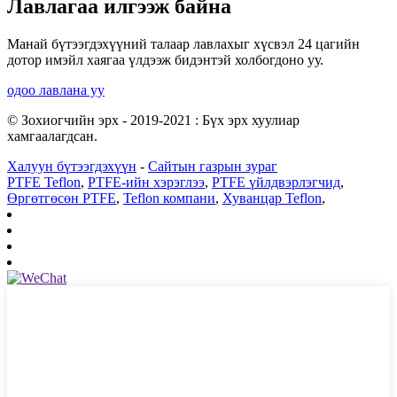
Лавлагаа илгээж байна
Манай бүтээгдэхүүний талаар лавлахыг хүсвэл 24 цагийн
дотор имэйл хаягаа үлдээж бидэнтэй холбогдоно уу.
одоо лавлана уу
© Зохиогчийн эрх - 2019-2021 : Бүх эрх хуулиар
хамгаалагдсан.
Халуун бүтээгдэхүүн
-
Сайтын газрын зураг
PTFE Teflon
,
PTFE-ийн хэрэглээ
,
PTFE үйлдвэрлэгчид
,
Өргөтгөсөн PTFE
,
Teflon компани
,
Хуванцар Teflon
,