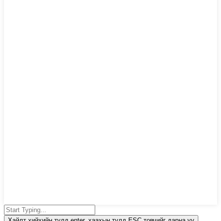
Хайлт хийхийн тулд enter, хаахын тулд ESC товчийг дарна уу