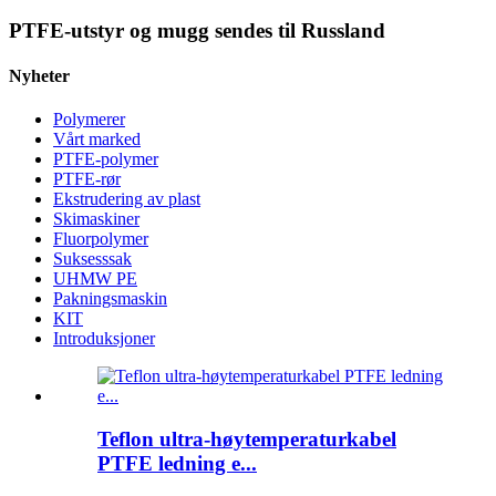
PTFE-utstyr og mugg sendes til Russland
Nyheter
Polymerer
Vårt marked
PTFE-polymer
PTFE-rør
Ekstrudering av plast
Skimaskiner
Fluorpolymer
Suksesssak
UHMW PE
Pakningsmaskin
KIT
Introduksjoner
Teflon ultra-høytemperaturkabel
PTFE ledning e...