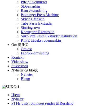
Ptfe pulvermikser
Støpemaskin
Ram ekstrudering
Pakninger Press Machine
Skiving Maskin
Tube Paste Ekstruder
Sintringsovn
Korrugerte Rørmaskin
Suko Ptfe Paste Ekstruder Instruksjon
PTFE trådekstrudermaskin
Om SUKO
Om oss
Fabrikk-omvisning
Kontakt
Videoshow
Suksesssak
Nyheter og blogg
Nyheter
Blogg
Hjem
Nyheter
PTFE-utstyr og mugg sendes til Russland