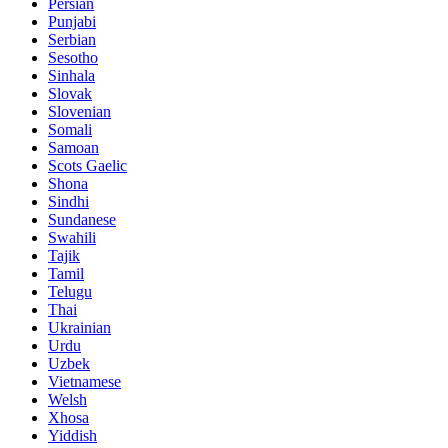
Persian
Punjabi
Serbian
Sesotho
Sinhala
Slovak
Slovenian
Somali
Samoan
Scots Gaelic
Shona
Sindhi
Sundanese
Swahili
Tajik
Tamil
Telugu
Thai
Ukrainian
Urdu
Uzbek
Vietnamese
Welsh
Xhosa
Yiddish