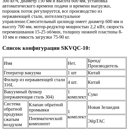
300 кг/ч, диаметр 150 мм и высота 600 мм, установка
автоматического времени подачи и времени выгрузки,
порошок поток регулируется, все производство из
нержавеющей стали, интеллектуальное
управление.Смесительный цилиндр имеет диаметр 600 мм и
высоту 700 мм, мотор-редуктор мощностью 2,2 кВт, скорость
перемешивания 15-25 об/мин, толщину нижней пластины 8-
10 мм и емкость загрузки 75-90 кг.
Список конфигурации SKVQC-10:
Бренд/
Имя
Нет.
Производитель
Генератор вакуума
1 шт
Китай
Фильтр из нержавеющей стали
4 шт.
Китай
316L
Вакуумный бункер
1
Суко
(нержавеющая сталь 304)
комплект
Система
Клапан обратной
Новая Зеландия
обратной
промывки
1
продувки
комплект
Пневматический
сжатым
ЭйрТАС
компонент
воздухом