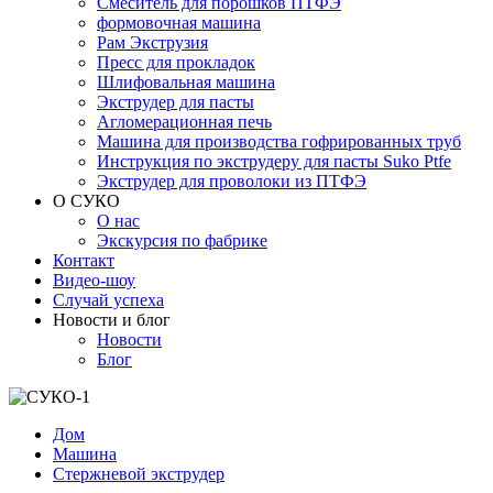
Смеситель для порошков ПТФЭ
формовочная машина
Рам Экструзия
Пресс для прокладок
Шлифовальная машина
Экструдер для пасты
Агломерационная печь
Машина для производства гофрированных труб
Инструкция по экструдеру для пасты Suko Ptfe
Экструдер для проволоки из ПТФЭ
О СУКО
О нас
Экскурсия по фабрике
Контакт
Видео-шоу
Случай успеха
Новости и блог
Новости
Блог
Дом
Машина
Стержневой экструдер