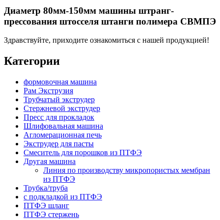
Диаметр 80мм-150мм машины штранг-
прессования штосселя штанги полимера СВМПЭ
Здравствуйте, приходите ознакомиться с нашей продукцией!
Категории
формовочная машина
Рам Экструзия
Трубчатый экструдер
Стержневой экструдер
Пресс для прокладок
Шлифовальная машина
Агломерационная печь
Экструдер для пасты
Смеситель для порошков из ПТФЭ
Другая машина
Линия по производству микропористых мембран
из ПТФЭ
Трубка/труба
с подкладкой из ПТФЭ
ПТФЭ шланг
ПТФЭ стержень