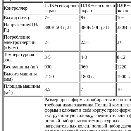
ПЛК+сенсорный
ПЛК+сенсорный
ПЛК+с
Контроллер
экран
экран
экран
Выход (кг/ч)
7+
8+
10+
Напряжение/ПН/
380В 50Гц 3П
380В 50Гц 3П
380В 
Гц
Потребление
электроэнергии
2+
2.5+
3+
(кВт/ч)
Температурная
3-5
4-8
8-12
зона
Вес машины (кг)
930
960
1220
Высота машины
2150
1800 г.
1900 г.
(мм)
Площадь машины
3,5
7
10
2
(м
)
Размер пресс-формы подбирается в соотве
требованиями заказчика.Полный комплект
формы включает в себя корпус пресс-форм
экструзионную головку, соединительный 
полный набор высокотемпературных
нагревательных колец, полный набор датч