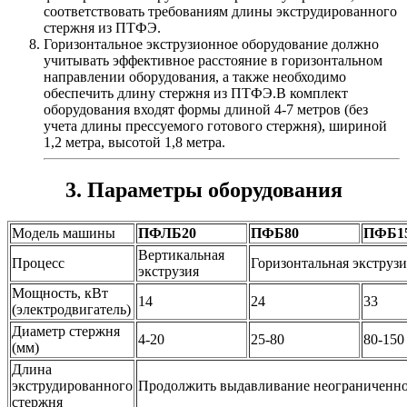
соответствовать требованиям длины экструдированного
стержня из ПТФЭ.
Горизонтальное экструзионное оборудование должно
учитывать эффективное расстояние в горизонтальном
направлении оборудования, а также необходимо
обеспечить длину стержня из ПТФЭ.В комплект
оборудования входят формы длиной 4-7 метров (без
учета длины прессуемого готового стержня), шириной
1,2 метра, высотой 1,8 метра.
3. Параметры оборудования
Модель машины
ПФЛБ20
ПФБ80
ПФБ1
Вертикальная
Процесс
Горизонтальная экструзи
экструзия
Мощность, кВт
14
24
33
(электродвигатель)
Диаметр стержня
4-20
25-80
80-150 
(мм)
Длина
экструдированного
Продолжить выдавливание неограниченно
стержня