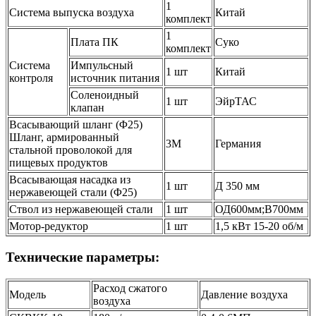
1
Система выпуска воздуха
Китай
комплект
1
Плата ПК
Суко
комплект
Система
Импульсный
1 шт
Китай
контроля
источник питания
Соленоидный
1 шт
ЭйрТАС
клапан
Всасывающий шланг (Φ25)
Шланг, армированный
3M
Германия
стальной проволокой для
пищевых продуктов
Всасывающая насадка из
1 шт
Д 350 мм
нержавеющей стали (Φ25)
Ствол из нержавеющей стали
1 шт
ОД600мм;В700мм
Мотор-редуктор
1 шт
1,5 кВт 15-20 об/м
Технические параметры:
Расход сжатого
Модель
Давление воздуха
воздуха