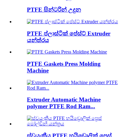
PTFE සින්ටරින් උදුන
PTFE ප්ලාස්ටික් පේස්ට් Extruder
යන්ත්රය
PTFE Gaskets Press Molding
Machine
Extruder Automatic Machine
polymer PTFE Rod Ram...
ස්වයංක්‍රීය PTFE හයිඩ්‍රොලික් ප්‍රෙස්