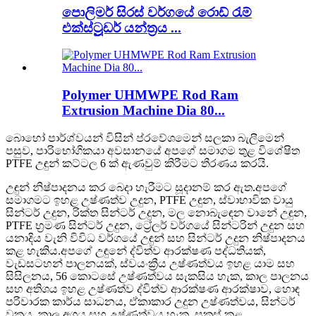
පොලිමර් සිරස් වර්ගයේ රොඩ් රැම්
එක්ස්ට්‍රූඩර් යන්ත්‍රය ...
Polymer UHMWPE Rod Ram
Extrusion Machine Dia 80...
බොහෝ පාර්ශ්වයන් විසින් ප්රවේශමෙන් සලකා බැලීමෙන්
පසුව, පාරිභෝගිකයා අවසානයේ අපගේ සමාගම තුළ විශේෂිත
PTFE උඳුන් කට්ටල 6 ක් ඇණවුම් කිරීමට තීරණය කරයි.
උඳුන් නිෂ්පාදනය කර බෙදා හැරීමට සූදානම් කර ඇත.අපගේ
සමාගමට ඉහළ උෂ්ණත්ව උදුන, PTFE උඳුන, ස්වාභාවික වායු
සින්ටර් උදුන, රික්ත සින්ටර් උදුන, මල නොබැඳෙන වානේ උඳුන,
PTFE භ්‍රමණ සින්ටර් උදුන, ට්‍රේලර් වර්ගයේ සින්ටරින් උදුන සහ
යනාදිය වැනි විවිධ වර්ගයේ උඳුන් සහ සින්ටර් උදුන නිෂ්පාදනය
කළ හැකිය.අපගේ උඳුනේ ද්විත්ව ආරක්ෂණ පද්ධතියක්,
වැඩසටහන් පාලනයක්, ස්වයංක්‍රීය උෂ්ණත්වය ඉහළ යාම සහ
සිසිලනය, 56 කොටසේ උෂ්ණත්වය සැකසිය හැක, කාල පාලනය
සහ අතිශය ඉහළ උෂ්ණත්ව ද්විත්ව ආරක්ෂණ ආරක්ෂාව, හොඳ
පරිවාරක කාර්ය සාධනය, ඒකාකාර උදුන උෂ්ණත්වය, සින්ටර්
වක්‍රය, කාල අගය සහ උෂ්ණත්වය හැක. සකස් කළ