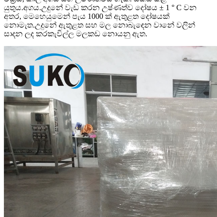
යුතුය.අගය.උදුනේ වැඩ කරන උෂ්ණත්ව දෝෂය ± 1 ° C වන
අතර, මෙහෙයුමෙන් පැය 1000 ක් ඇතුළත දෝෂයක්
නොමැත.උදුනේ ඇතුළත සහ මල නොබැඳෙන වානේ වලින්
සාදන ලද කරකැවිල්ල මලකඩ නොයනු ඇත.