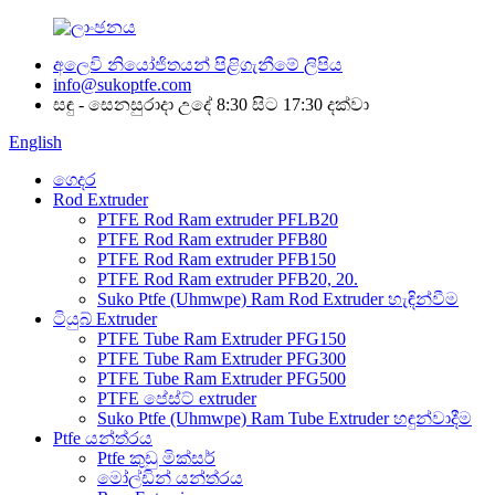
අලෙවි නියෝජිතයන් පිළිගැනීමේ ලිපිය
info@sukoptfe.com
සඳු - සෙනසුරාදා උදේ 8:30 සිට 17:30 දක්වා
English
ගෙදර
Rod Extruder
PTFE Rod Ram extruder PFLB20
PTFE Rod Ram extruder PFB80
PTFE Rod Ram extruder PFB150
PTFE Rod Ram extruder PFB20, 20.
Suko Ptfe (Uhmwpe) Ram Rod Extruder හැඳින්වීම
ටියුබ් Extruder
PTFE Tube Ram Extruder PFG150
PTFE Tube Ram Extruder PFG300
PTFE Tube Ram Extruder PFG500
PTFE පේස්ට් extruder
Suko Ptfe (Uhmwpe) Ram Tube Extruder හඳුන්වාදීම
Ptfe යන්ත්රය
Ptfe කුඩු මික්සර්
මෝල්ඩින් යන්ත්රය