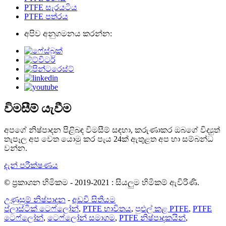
PTFE සැරයටිය
PTFE පත්රය
අපිව අනුගමනය කරන්න:
විමසීම් යැවීම
අපගේ නිෂ්පාදන පිළිබඳ විමසීම් සඳහා, කරුණාකර ඔබගේ විද්‍යුත්
තැපෑල අප වෙත යොමු කර පැය 24ක් ඇතුළත අප හා සම්බන්ධ
වන්න.
දැන් පරීක්ෂණය
© ප්‍රකාශන හිමිකම - 2019-2021 : සියලුම හිමිකම් ඇවිරිණි.
උණුසුම් නිෂ්පාදන
-
අඩවි සිතියම
ප්ලාස්ටික් ටෙෆ්ලෝන්
,
PTFE භාවිතය
,
පුළුල් කළ PTFE
,
PTFE
ටෙෆ්ලෝන්
,
ටෙෆ්ලෝන් සමාගම
,
PTFE නිෂ්පාදකයින්
,