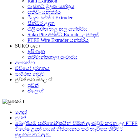
Ram Extrusion
ගෑස්කට් මුද්‍රණ යන්ත්‍රය
ස්කීවිං යන්ත්රය
ටියුබ් පේස්ට් Extruder
සින්ටර් උදුන
රැලි සහිත නල නල යන්ත්රය
Suko Ptfe පේස්ට් Extruder උපදෙස්
PTFE Wire Extruder යන්ත්රය
SUKO ගැන
අපි ගැන
කර්මාන්තශාලා සංචාරය
අමතන්න
වීඩියෝ දර්ශනය
සාර්ථක නඩුව
පුවත් සහ බ්ලොග්
පුවත්
බ්ලොග්
ගෙදර
පුවත්
බෙල්ජියම් පාරිභෝගිකයින් විසින් ඇණවුම් කරන ලද PTFE
විශේෂ උඳුන් හයක් නිෂ්පාදනය කර නැව්ගත කිරීමට
සූදානම් කර ඇත.