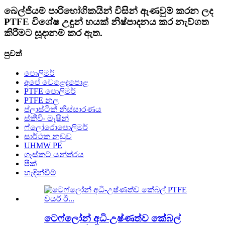
බෙල්ජියම් පාරිභෝගිකයින් විසින් ඇණවුම් කරන ලද
PTFE විශේෂ උඳුන් හයක් නිෂ්පාදනය කර නැව්ගත
කිරීමට සූදානම් කර ඇත.
පුවත්
පොලිමර්
අපේ වෙළෙඳපොළ
PTFE පොලිමර්
PTFE නල
ප්ලාස්ටික් නිස්සාරණය
ස්කීවිං මැෂින්
ෆ්ලෝරොපොලිමර්
සාර්ථක නඩුව
UHMW PE
ගෑස්කට් යන්ත්රය
පීක්
හැඳින්වීම්
ටෙෆ්ලෝන් අධි-උෂ්ණත්ව කේබල්