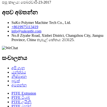
පසු කාලය: පෙබරවාරි-23-2017
අපව අමතන්න
SuKo Polymer Machine Tech Co., Ltd.
+8619975113419
info@sukoptfe.com
No.8 Ziyahe Road, Xinbei District, Changzhou City, Jiangsu
Province, China තැපැල් කේතය: 213125.
සංචාලනය
අපි ගැන
යන්ත්රය
නිෂ්පාදන
පුවත්
අමතන්න
PTFE Extrusion
PTFE ටියුබ්
PTFE ලයිනිං
PTFE හෝස්