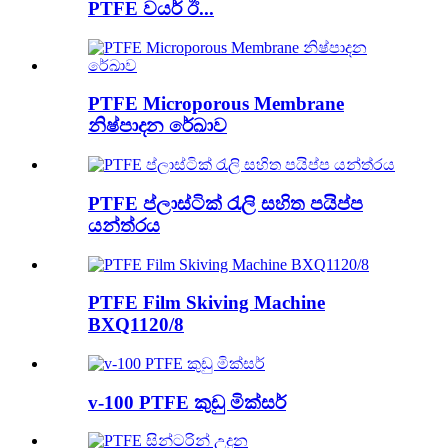
PTFE වයර් ඊ...
PTFE Microporous Membrane
නිෂ්පාදන රේඛාව
PTFE ප්ලාස්ටික් රැලි සහිත පයිප්ප
යන්ත්රය
PTFE Film Skiving Machine
BXQ1120/8
v-100 PTFE කුඩු මික්සර්