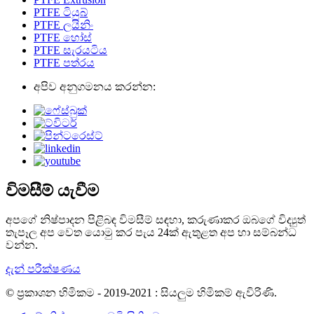
PTFE ටියුබ්
PTFE ලයිනිං
PTFE හෝස්
PTFE සැරයටිය
PTFE පත්රය
අපිව අනුගමනය කරන්න:
විමසීම් යැවීම
අපගේ නිෂ්පාදන පිළිබඳ විමසීම් සඳහා, කරුණාකර ඔබගේ විද්‍යුත්
තැපෑල අප වෙත යොමු කර පැය 24ක් ඇතුළත අප හා සම්බන්ධ
වන්න.
දැන් පරීක්ෂණය
© ප්‍රකාශන හිමිකම - 2019-2021 : සියලුම හිමිකම් ඇවිරිණි.