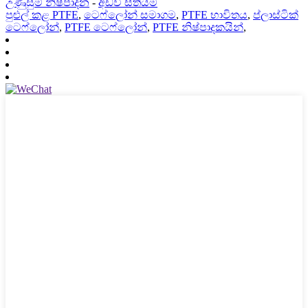
උණුසුම් නිෂ්පාදන
-
අඩවි සිතියම
පුළුල් කළ PTFE
,
ටෙෆ්ලෝන් සමාගම
,
PTFE භාවිතය
,
ප්ලාස්ටික්
ටෙෆ්ලෝන්
,
PTFE ටෙෆ්ලෝන්
,
PTFE නිෂ්පාදකයින්
,