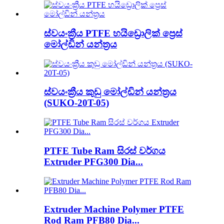
ස්වයංක්‍රීය PTFE හයිඩ්‍රොලික් ප්‍රෙස්
මෝල්ඩින් යන්ත්‍රය
ස්වයංක්‍රීය කුඩු මෝල්ඩින් යන්ත්‍රය
(SUKO-20T-05)
PTFE Tube Ram සිරස් වර්ගය
Extruder PFG300 Dia...
Extruder Machine Polymer PTFE
Rod Ram PFB80 Dia...