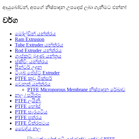
ආයුබෝවන්, අපගේ නිෂ්පාදන උපදෙස් ලබා ගැනීමට එන්න!
වර්ග
මෝල්ඩින් යන්ත්රය
Ram Extrusion
Tube Extruder යන්ත්රය
Rod Extruder යන්ත්රය
ගෑස්කට් මුද්‍රණ යන්ත්‍රය
ස්කීවිං යන්ත්රය
සින්ටර් උදුන
ටියුබ් පේස්ට් Extruder
PTFE කුඩු මික්සර්
වෙනත් යන්ත්රය
PTFE Microporous Membrane නිෂ්පාදන රේඛාව
නල / පයිප්ප
PTFE ලයිනිං
PTFE හෝස්
PTFE සැරයටිය
PTFE පත්රය
PTFE චිත්රපටය
වෛද්ය නල