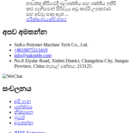
නඩත්තු කිරීමේදී බලශක්තිය සහ ශක්තිය ඉතිරි
කර ගැනීමෙන් පිරිවැය අඩු කරයි.උපකරණ
සහ අච්චු සාදා ඇත ...
පරීක්ෂණයක්
විස්තර
අපව අමතන්න
SuKo Polymer Machine Tech Co., Ltd.
+8619975113419
info@sukoptfe.com
No.8 Ziyahe Road, Xinbei District, Changzhou City, Jiangsu
Province, China තැපැල් කේතය: 213125.
සංචලනය
අපි ගැන
යන්ත්රය
නිෂ්පාදන
පුවත්
අමතන්න
PTFE Extrusion