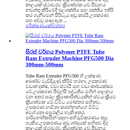
කාලයක් ස්ථාවරව ක්‍රියාත්මක වේ.පීඩනය
නඩත්තු කිරීමේදී බලශක්තිය සහ ශක්තිය ඉතිරි
කර ගැනීමෙන් පිරිවැය අඩු කරයි.උපකරණ
සහ අච්චු සාදා ඇත ...
පරීක්ෂණයක්
විස්තර
සිරස් වර්ගය Polymer PTFE Tube
Ram Extruder Machine PFG500 Dia
300mm-500mm
Tube Ram Extruder PFG500 හි ලක්ෂණ
අඛණ්ඩ වැඩිදියුණු කිරීම් හරහා, උපකරණ
වඩාත් දක්ෂ, වඩා ස්ථායී සහ වඩා කාර්යක්ෂම
වේ.උපකරණ පීඑල්සී පද්ධතිය මගින් පාලනය
වන අතර සරල ක්‍රියාකාරිත්වයකින් ස්වයංක්‍රීයව
ක්‍රියාත්මක වේ.විවිධ මෝස්තර සහිතව,
උපකරණ භාවිතා කරන්නන්ගේ විවිධ
අවශ්යතා සපුරාලිය හැකි අතර,
පාරිභෝගිකයින් සඳහා අභිරුචිකරණය කළ
හැකිය.උපකරණය අඩු ශබ්දයක් සහිතව දිගු
කාලයක් ස්ථාවරව ක්‍රියාත්මක වේ.පීඩනය