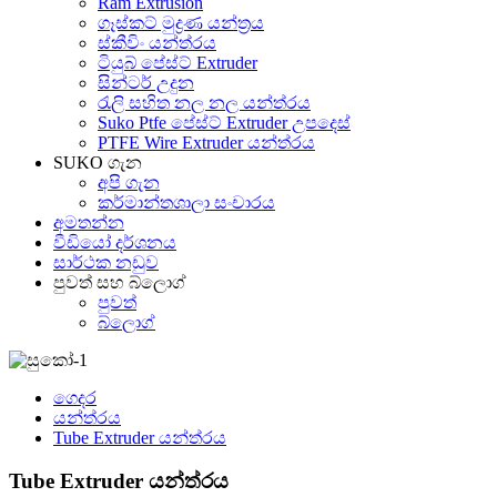
Ram Extrusion
ගෑස්කට් මුද්‍රණ යන්ත්‍රය
ස්කීවිං යන්ත්රය
ටියුබ් පේස්ට් Extruder
සින්ටර් උදුන
රැලි සහිත නල නල යන්ත්රය
Suko Ptfe පේස්ට් Extruder උපදෙස්
PTFE Wire Extruder යන්ත්රය
SUKO ගැන
අපි ගැන
කර්මාන්තශාලා සංචාරය
අමතන්න
වීඩියෝ දර්ශනය
සාර්ථක නඩුව
පුවත් සහ බ්ලොග්
පුවත්
බ්ලොග්
ගෙදර
යන්ත්රය
Tube Extruder යන්ත්රය
Tube Extruder යන්ත්රය