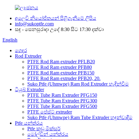
අලෙවි නියෝජිතයන් පිළිගැනීමේ ලිපිය
info@sukoptfe.com
සඳු - සෙනසුරාදා උදේ 8:30 සිට 17:30 දක්වා
English
ගෙදර
Rod Extruder
PTFE Rod Ram extruder PFLB20
PTFE Rod Ram extruder PFB80
PTFE Rod Ram extruder PFB150
PTFE Rod Ram extruder PFB20, 20.
Suko Ptfe (Uhmwpe) Ram Rod Extruder හැඳින්වීම
ටියුබ් Extruder
PTFE Tube Ram Extruder PFG150
PTFE Tube Ram Extruder PFG300
PTFE Tube Ram Extruder PFG500
PTFE පේස්ට් extruder
Suko Ptfe (Uhmwpe) Ram Tube Extruder හඳුන්වාදීම
Ptfe යන්ත්රය
Ptfe කුඩු මික්සර්
මෝල්ඩින් යන්ත්රය