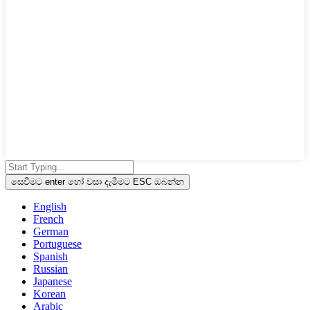
සෙවීමට enter හෝ වසා දැමීමට ESC ඔබන්න
English
French
German
Portuguese
Spanish
Russian
Japanese
Korean
Arabic