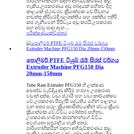
පාරිභෝගිකයින් සඳහා අභිරුචිකරණය කළ
හැකිය.උපකරණය අඩු ශබ්දයක් සහිතව දිගු
කාලයක් ස්ථාවරව ක්‍රියාත්මක වේ.පීඩනය
නඩත්තු කිරීමේදී බලශක්තිය සහ ශක්තිය ඉතිරි
කර ගැනීමෙන් පිරිවැය අඩු කරයි.උපකරණ
සහ අච්චු සාදා ඇත ...
පරීක්ෂණයක්
විස්තර
පොලිමර් PTFE ටියුබ් රැම් සිරස් වර්ගය
Extruder Machine PFG150 Dia
20mm-150mm
Tube Ram Extruder PFG150 හි ලක්ෂණ
අඛණ්ඩ වැඩිදියුණු කිරීම් හරහා, උපකරණ
වඩාත් දක්ෂ, වඩා ස්ථායී සහ වඩා කාර්යක්ෂම
වේ.උපකරණ පීඑල්සී පද්ධතිය මගින් පාලනය
වන අතර සරල ක්‍රියාකාරිත්වයකින් ස්වයංක්‍රීයව
ක්‍රියාත්මක වේ.විවිධ මෝස්තර සහිතව,
උපකරණ භාවිතා කරන්නන්ගේ විවිධ
අවශ්යතා සපුරාලිය හැකි අතර,
පාරිභෝගිකයින් සඳහා අභිරුචිකරණය කළ
හැකිය.උපකරණය අඩු ශබ්දයක් සහිතව දිගු