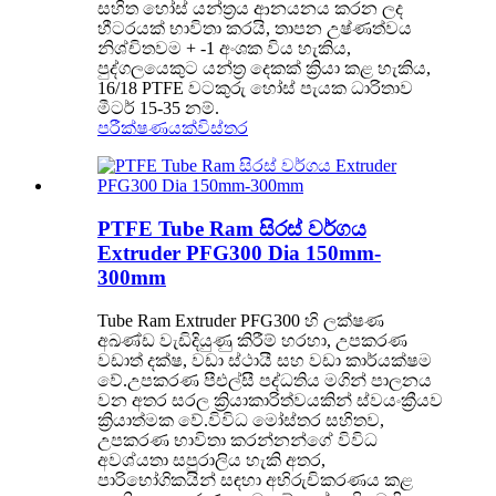
සහිත හෝස් යන්ත්‍රය ආනයනය කරන ලද
හීටරයක් ​​භාවිතා කරයි, තාපන උෂ්ණත්වය
නිශ්චිතවම + -1 අංශක විය හැකිය,
පුද්ගලයෙකුට යන්ත්‍ර දෙකක් ක්‍රියා කළ හැකිය,
16/18 PTFE වටකුරු හෝස් පැයක ධාරිතාව
මීටර් 15-35 නම්.
පරීක්ෂණයක්
විස්තර
PTFE Tube Ram සිරස් වර්ගය
Extruder PFG300 Dia 150mm-
300mm
Tube Ram Extruder PFG300 හි ලක්ෂණ
අඛණ්ඩ වැඩිදියුණු කිරීම් හරහා, උපකරණ
වඩාත් දක්ෂ, වඩා ස්ථායී සහ වඩා කාර්යක්ෂම
වේ.උපකරණ පීඑල්සී පද්ධතිය මගින් පාලනය
වන අතර සරල ක්‍රියාකාරිත්වයකින් ස්වයංක්‍රීයව
ක්‍රියාත්මක වේ.විවිධ මෝස්තර සහිතව,
උපකරණ භාවිතා කරන්නන්ගේ විවිධ
අවශ්යතා සපුරාලිය හැකි අතර,
පාරිභෝගිකයින් සඳහා අභිරුචිකරණය කළ