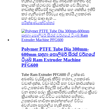
හැකිය.උපකරණය අඩු ශබ්දයක් සහිතව දිගු
කාලයක් ස්ථාවරව ක්‍රියාත්මක වේ.පීඩනය
නඩත්තු කිරීමේදී බලශක්තිය සහ ශක්තිය ඉතිරි
කර ගැනීමෙන් පිරිවැය අඩු කරයි.උපකරණ
සහ අච්චු සාදා ඇත ...
පරීක්ෂණයක්
විස්තර
Polymer PTFE Tube Dia 300mm-
600mm සඳහා පොලිමර් සිරස් වර්ගයේ
ටියුබ් Ram Extruder Machine
PFG600
Tube Ram Extruder PFG600 හි ලක්ෂණ
අඛණ්ඩ වැඩිදියුණු කිරීම් හරහා, උපකරණ
වඩාත් දක්ෂ, වඩා ස්ථායී සහ වඩා කාර්යක්ෂම
වේ.උපකරණ පීඑල්සී පද්ධතිය මගින් පාලනය
වන අතර සරල ක්‍රියාකාරිත්වයකින් ස්වයංක්‍රීයව
ක්‍රියාත්මක වේ.විවිධ මෝස්තර සහිතව,
උපකරණ භාවිතා කරන්නන්ගේ විවිධ
අවශ්යතා සපුරාලිය හැකි අතර,