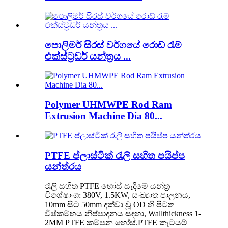
පොලිමර් සිරස් වර්ගයේ රොඩ් රැම්
එක්ස්ට්‍රඩර් යන්ත්‍රය ...
Polymer UHMWPE Rod Ram
Extrusion Machine Dia 80...
PTFE ප්ලාස්ටික් රැලි සහිත පයිප්ප
යන්ත්රය
රැලි සහිත PTFE හෝස් සෑදීමේ යන්ත්‍ර
විශේෂාංග: 380V, 1.5KW, සංඛ්‍යාත පාලනය,
10mm සිට 50mm දක්වා වූ OD හි පිටත
විෂ්කම්භය නිෂ්පාදනය සඳහා, Wallthickness 1-
2MM PTFE කම්පන හෝස්.PTFE කැටයම්