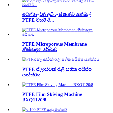
ටෙෆ්ලෝන් අධි-උෂ්ණත්ව කේබල්
PTFE වයර් ඊ...
PTFE Microporous Membrane
නිෂ්පාදන රේඛාව
PTFE ප්ලාස්ටික් රැලි සහිත පයිප්ප
යන්ත්රය
PTFE Film Skiving Machine
BXQ1120/8