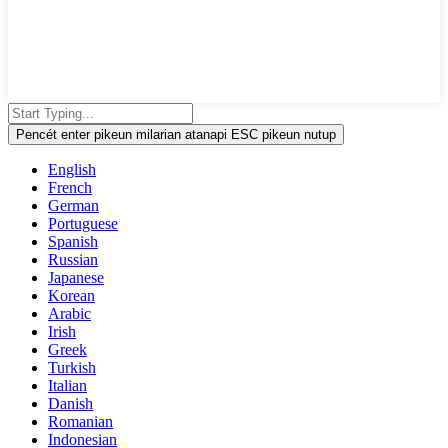
Pencét enter pikeun milarian atanapi ESC pikeun nutup
English
French
German
Portuguese
Spanish
Russian
Japanese
Korean
Arabic
Irish
Greek
Turkish
Italian
Danish
Romanian
Indonesian