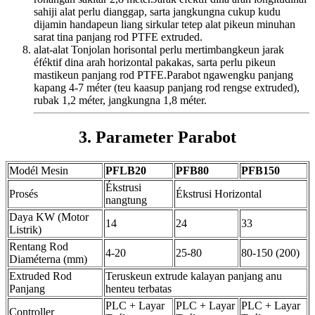
sahiji alat perlu dianggap, sarta jangkungna cukup kudu
dijamin handapeun liang sirkular tetep alat pikeun minuhan
sarat tina panjang rod PTFE extruded.
alat-alat Tonjolan horisontal perlu mertimbangkeun jarak
éféktif dina arah horizontal pakakas, sarta perlu pikeun
mastikeun panjang rod PTFE.Parabot ngawengku panjang
kapang 4-7 méter (teu kaasup panjang rod rengse extruded),
rubak 1,2 méter, jangkungna 1,8 méter.
3. Parameter Parabot
Modél Mesin
PFLB20
PFB80
PFB150
Ékstrusi
Prosés
Ékstrusi Horizontal
nangtung
Daya KW (Motor
14
24
33
Listrik)
Rentang Rod
4-20
25-80
80-150 (200)
Diaméterna (mm)
Extruded Rod
Teruskeun extrude kalayan panjang anu
Panjang
henteu terbatas
PLC + Layar
PLC + Layar
PLC + Layar
Controller