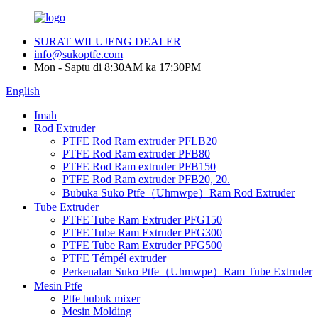
SURAT WILUJENG DEALER
info@sukoptfe.com
Mon - Saptu di 8:30AM ka 17:30PM
English
Imah
Rod Extruder
PTFE Rod Ram extruder PFLB20
PTFE Rod Ram extruder PFB80
PTFE Rod Ram extruder PFB150
PTFE Rod Ram extruder PFB20, 20.
Bubuka Suko Ptfe（Uhmwpe）Ram Rod Extruder
Tube Extruder
PTFE Tube Ram Extruder PFG150
PTFE Tube Ram Extruder PFG300
PTFE Tube Ram Extruder PFG500
PTFE Témpél extruder
Perkenalan Suko Ptfe（Uhmwpe）Ram Tube Extruder
Mesin Ptfe
Ptfe bubuk mixer
Mesin Molding