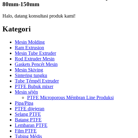
80mm-150mm
Halo, datang konsultasi produk kami!
Kategori
Mesin Molding
Ram Extrusion
Mesin Tube Extruder
Rod Extruder Mesin
Gaskets Pencét Mesin
Mesin Skiving
Sintering tungku
Tube Témpél Extruder
PTFE Bubuk mixer
Mesin séjén
PTFE Microporous Mémbran Line Produksi
Pipa/Pipa
PTFE dijejeran
Selang PTFE
Batang PTFE
Lembaran PTFE
Film PTFE
Tubing Médis