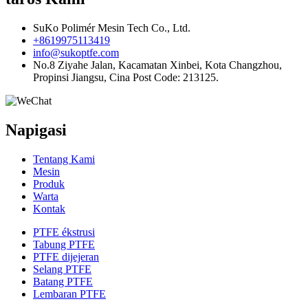
SuKo Polimér Mesin Tech Co., Ltd.
+8619975113419
info@sukoptfe.com
No.8 Ziyahe Jalan, Kacamatan Xinbei, Kota Changzhou,
Propinsi Jiangsu, Cina Post Code: 213125.
Napigasi
Tentang Kami
Mesin
Produk
Warta
Kontak
PTFE ékstrusi
Tabung PTFE
PTFE dijejeran
Selang PTFE
Batang PTFE
Lembaran PTFE