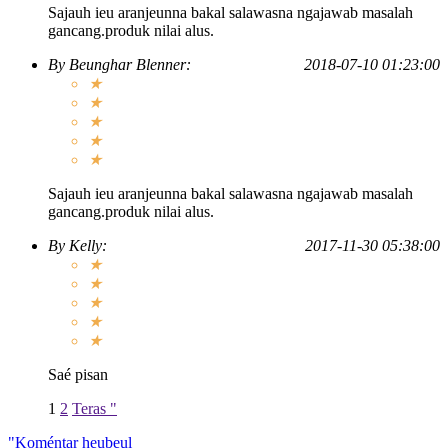
Sajauh ieu aranjeunna bakal salawasna ngajawab masalah
gancang.produk nilai alus.
By
Beunghar Blenner
:
2018-07-10 01:23:00
★
★
★
★
★
Sajauh ieu aranjeunna bakal salawasna ngajawab masalah
gancang.produk nilai alus.
By
Kelly
:
2017-11-30 05:38:00
★
★
★
★
★
Saé pisan
1
2
Teras "
"Koméntar heubeul