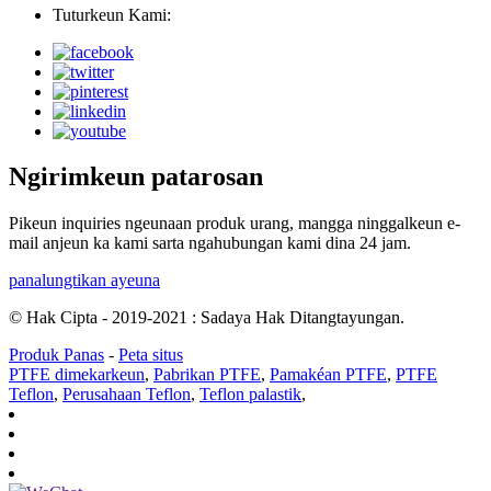
Tuturkeun Kami:
Ngirimkeun patarosan
Pikeun inquiries ngeunaan produk urang, mangga ninggalkeun e-
mail anjeun ka kami sarta ngahubungan kami dina 24 jam.
panalungtikan ayeuna
© Hak Cipta - 2019-2021 : Sadaya Hak Ditangtayungan.
Produk Panas
-
Peta situs
PTFE dimekarkeun
,
Pabrikan PTFE
,
Pamakéan PTFE
,
PTFE
Teflon
,
Perusahaan Teflon
,
Teflon palastik
,