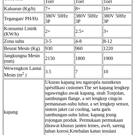
Toél
Toél
Toél
Kaluaran (Kg/h)
7+
8+
10+
380V 50Hz
380V 50Hz
380V 50Hz
Tegangan/ PH/Hz
3P
3P
3P
Konsumsi Listrik
2+
2.5+
3+
(KW/h)
Zona suhu
3-5
4-8
8-12
Beurat Mesin (Kg)
930
960
1220
Jangkungna Mesin
2150
1800
1900
(mm)
Wewengkon Lantai
3.5
7
10
2
Mesin (m
)
Ukuran kapang ieu ngaropéa nurutkeun
spésifikasi customer.The set kapang lengkep
ngawengku awak kapang, sirah Tonjolan,
sambungan flange, a set lengkep cingcin
pemanasan-suhu luhur, a set lengkep sensor,
sistem jaket cai cooling, sarta garis
kapang
sambungan-suhu luhur, kapang jeung
rojongan produk. Permukaan permukaan
dirawat khusus janten lemes, awét, sareng
tahan korosi.Ketebalan katun insulasi