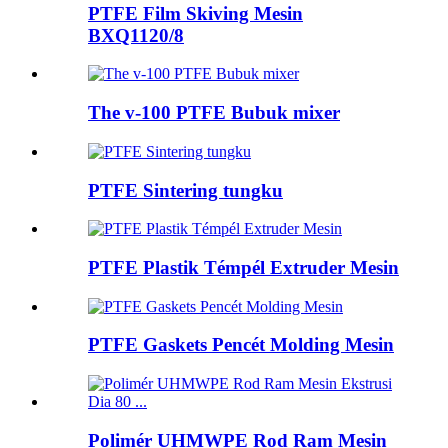
PTFE Film Skiving Mesin
BXQ1120/8
The v-100 PTFE Bubuk mixer
PTFE Sintering tungku
PTFE Plastik Témpél Extruder Mesin
PTFE Gaskets Pencét Molding Mesin
Polimér UHMWPE Rod Ram Mesin