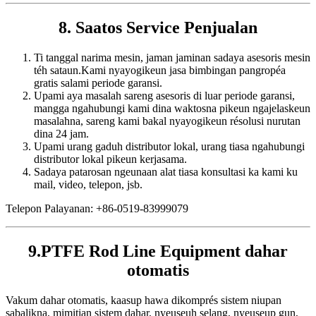
8. Saatos Service Penjualan
Ti tanggal narima mesin, jaman jaminan sadaya asesoris mesin
téh sataun.Kami nyayogikeun jasa bimbingan pangropéa
gratis salami periode garansi.
Upami aya masalah sareng asesoris di luar periode garansi,
mangga ngahubungi kami dina waktosna pikeun ngajelaskeun
masalahna, sareng kami bakal nyayogikeun résolusi nurutan
dina 24 jam.
Upami urang gaduh distributor lokal, urang tiasa ngahubungi
distributor lokal pikeun kerjasama.
Sadaya patarosan ngeunaan alat tiasa konsultasi ka kami ku
mail, video, telepon, jsb.
Telepon Palayanan: +86-0519-83999079
9.PTFE Rod Line Equipment dahar
otomatis
Vakum dahar otomatis, kaasup hawa dikomprés sistem niupan
sabalikna, mimitian sistem dahar, nyeuseuh selang, nyeuseup gun,