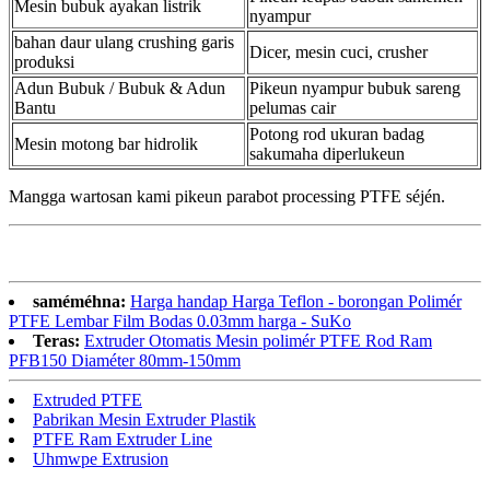
Mesin bubuk ayakan listrik
nyampur
bahan daur ulang crushing garis
Dicer, mesin cuci, crusher
produksi
Adun Bubuk / Bubuk & Adun
Pikeun nyampur bubuk sareng
Bantu
pelumas cair
Potong rod ukuran badag
Mesin motong bar hidrolik
sakumaha diperlukeun
Mangga wartosan kami pikeun parabot processing PTFE séjén.
saméméhna:
Harga handap Harga Teflon - borongan Polimér
PTFE Lembar Film Bodas 0.03mm harga - SuKo
Teras:
Extruder Otomatis Mesin polimér PTFE Rod Ram
PFB150 Diaméter 80mm-150mm
Extruded PTFE
Pabrikan Mesin Extruder Plastik
PTFE Ram Extruder Line
Uhmwpe Extrusion