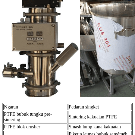
Ngaran
Pedaran singket
PTFE bubuk tungku pre-
Sintering kakuatan PTFE
sintering
PTFE blok crusher
Smash lump kana kakuatan
Pikeun leupas bubuk saméméh