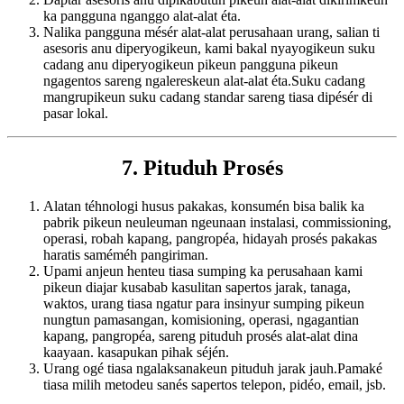
ka pangguna nganggo alat-alat éta.
Nalika pangguna mésér alat-alat perusahaan urang, salian ti
asesoris anu diperyogikeun, kami bakal nyayogikeun suku
cadang anu diperyogikeun pikeun pangguna pikeun
ngagentos sareng ngalereskeun alat-alat éta.Suku cadang
mangrupikeun suku cadang standar sareng tiasa dipésér di
pasar lokal.
7. Pituduh Prosés
Alatan téhnologi husus pakakas, konsumén bisa balik ka
pabrik pikeun neuleuman ngeunaan instalasi, commissioning,
operasi, robah kapang, pangropéa, hidayah prosés pakakas
haratis saméméh pangiriman.
Upami anjeun henteu tiasa sumping ka perusahaan kami
pikeun diajar kusabab kasulitan sapertos jarak, tanaga,
waktos, urang tiasa ngatur para insinyur sumping pikeun
nungtun pamasangan, komisioning, operasi, ngagantian
kapang, pangropéa, sareng pituduh prosés alat-alat dina
kaayaan. kasapukan pihak séjén.
Urang ogé tiasa ngalaksanakeun pituduh jarak jauh.Pamaké
tiasa milih metodeu sanés sapertos telepon, pidéo, email, jsb.