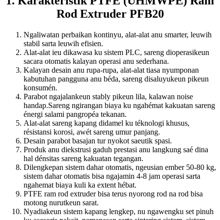
1. Karakteristik PTFE (UHMWPE) Ram
Rod Extruder PFB20
Ngaliwatan perbaikan kontinyu, alat-alat anu smarter, leuwih
stabil sarta leuwih efisien.
Alat-alat ieu dikawasa ku sistem PLC, sareng dioperasikeun
sacara otomatis kalayan operasi anu sederhana.
Kalayan desain anu rupa-rupa, alat-alat tiasa nyumponan
kabutuhan pangguna anu béda, sareng disaluyukeun pikeun
konsumén.
Parabot ngajalankeun stably pikeun lila, kalawan noise
handap.Sareng ngirangan biaya ku ngahémat kakuatan sareng
énergi salami pangropéa tekanan.
Alat-alat sareng kapang didamel ku téknologi khusus,
résistansi korosi, awét sareng umur panjang.
Desain parabot basajan tur nyokot saeutik spasi.
Produk anu diekstrusi gaduh prestasi anu langkung saé dina
hal dénsitas sareng kakuatan tegangan.
Dilengkepan sistem dahar otomatis, ngeusian ember 50-80 kg,
sistem dahar otomatis bisa ngajamin 4-8 jam operasi sarta
ngahemat biaya kuli ka extent hébat.
PTFE ram rod extruder bisa terus nyorong rod na rod bisa
motong nurutkeun sarat.
Nyadiakeun sistem kapang lengkep, nu ngawengku set pinuh