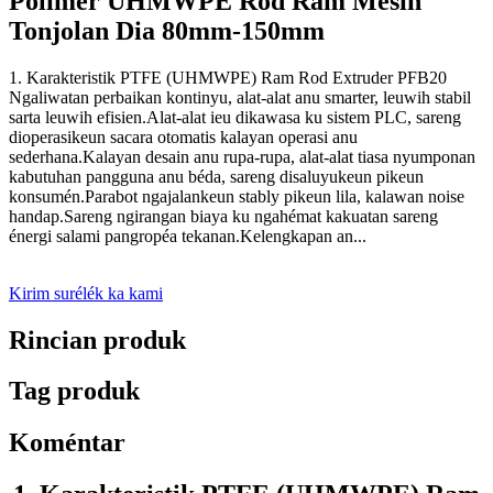
Polimér UHMWPE Rod Ram Mesin
Tonjolan Dia 80mm-150mm
1. Karakteristik PTFE (UHMWPE) Ram Rod Extruder PFB20
Ngaliwatan perbaikan kontinyu, alat-alat anu smarter, leuwih stabil
sarta leuwih efisien.Alat-alat ieu dikawasa ku sistem PLC, sareng
dioperasikeun sacara otomatis kalayan operasi anu
sederhana.Kalayan desain anu rupa-rupa, alat-alat tiasa nyumponan
kabutuhan pangguna anu béda, sareng disaluyukeun pikeun
konsumén.Parabot ngajalankeun stably pikeun lila, kalawan noise
handap.Sareng ngirangan biaya ku ngahémat kakuatan sareng
énergi salami pangropéa tekanan.Kelengkapan an...
Kirim surélék ka kami
Rincian produk
Tag produk
Koméntar