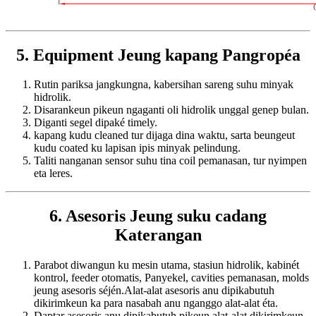
5. Equipment Jeung kapang Pangropéa
Rutin pariksa jangkungna, kabersihan sareng suhu minyak
hidrolik.
Disarankeun pikeun ngaganti oli hidrolik unggal genep bulan.
Diganti segel dipaké timely.
kapang kudu cleaned tur dijaga dina waktu, sarta beungeut
kudu coated ku lapisan ipis minyak pelindung.
Taliti nanganan sensor suhu tina coil pemanasan, tur nyimpen
eta leres.
6. Asesoris Jeung suku cadang
Katerangan
Parabot diwangun ku mesin utama, stasiun hidrolik, kabinét
kontrol, feeder otomatis, Panyekel, cavities pemanasan, molds
jeung asesoris séjén.Alat-alat asesoris anu dipikabutuh
dikirimkeun ka para nasabah anu nganggo alat-alat éta.
Daptar asesoris anu dipikabutuh pikeun alat-alat dikirimkeun