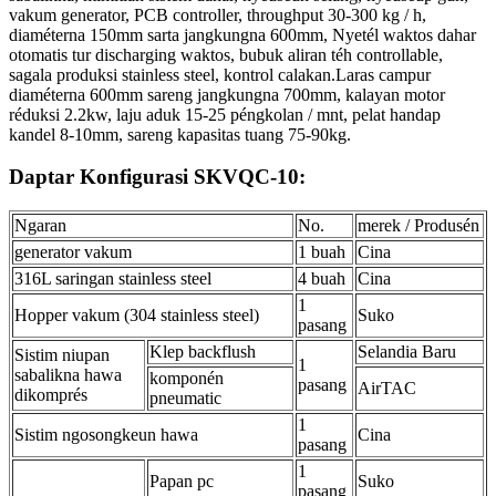
vakum generator, PCB controller, throughput 30-300 kg / h,
diaméterna 150mm sarta jangkungna 600mm, Nyetél waktos dahar
otomatis tur discharging waktos, bubuk aliran téh controllable,
sagala produksi stainless steel, kontrol calakan.Laras campur
diaméterna 600mm sareng jangkungna 700mm, kalayan motor
réduksi 2.2kw, laju aduk 15-25 péngkolan / mnt, pelat handap
kandel 8-10mm, sareng kapasitas tuang 75-90kg.
Daptar Konfigurasi SKVQC-10:
Ngaran
No.
merek / Produsén
generator vakum
1 buah
Cina
316L saringan stainless steel
4 buah
Cina
1
Hopper vakum (304 stainless steel)
Suko
pasang
Klep backflush
Selandia Baru
Sistim niupan
1
sabalikna hawa
komponén
pasang
AirTAC
dikomprés
pneumatic
1
Sistim ngosongkeun hawa
Cina
pasang
1
Papan pc
Suko
pasang