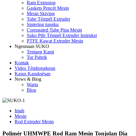
Ram Extrusion
Gaskets Pencét Mesin
Mesin Skiving
Tube Témpél Extruder
Sintering tungku
Corrugated Tube Pipa Mesin
Suko Ptfe Témpél Extruder Instruksi
PTFE Kawat Extruder Mesin
Ngeunaan SUKO
Tentang Kami
Tur Pabrik
Kontak
Video Témbongkeun
Kasus Kasuksésan
News & Blog
Warta
Blog
Imah
Mesin
Rod Extruder Mesin
Polimér UHMWPE Rod Ram Mesin Tonjolan Dia