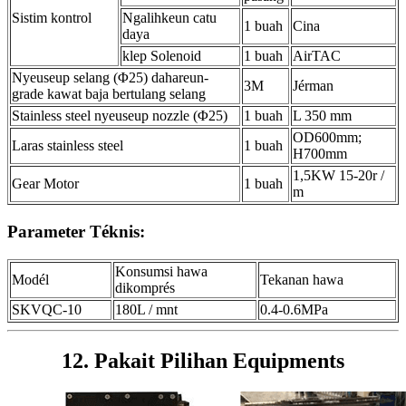
Sistim kontrol
Ngalihkeun catu
1 buah
Cina
daya
klep Solenoid
1 buah
AirTAC
Nyeuseup selang (Φ25) dahareun-
3M
Jérman
grade kawat baja bertulang selang
Stainless steel nyeuseup nozzle (Φ25)
1 buah
L 350 mm
OD600mm;
Laras stainless steel
1 buah
H700mm
1,5KW 15-20r /
Gear Motor
1 buah
m
Parameter Téknis:
Konsumsi hawa
Modél
Tekanan hawa
dikomprés
SKVQC-10
180L / mnt
0.4-0.6MPa
12. Pakait Pilihan Equipments