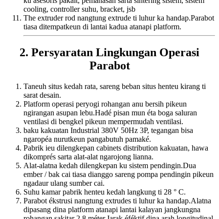
ku asesoris pakait, pemanasan sarta sintering sistem, sistem
cooling, controller suhu, bracket, jsb
The extruder rod nangtung extrude ti luhur ka handap.Parabot
tiasa ditempatkeun di lantai kadua atanapi platform.
2. Persyaratan Lingkungan Operasi
Parabot
Taneuh situs kedah rata, sareng beban situs henteu kirang ti
sarat desain.
Platform operasi peryogi rohangan anu bersih pikeun
ngirangan asupan lebu.Hadé pisan mun éta boga saluran
ventilasi di bengkel pikeun mempermudah ventilasi.
baku kakuatan Industrial 380V 50Hz 3P, tegangan bisa
ngaropéa nurutkeun pangabutuh pamaké.
Pabrik ieu dilengkepan cabinets distribution kakuatan, hawa
dikomprés sarta alat-alat ngarojong lianna.
Alat-alatna kedah dilengkepan ku sistem pendingin.Dua
ember / bak cai tiasa dianggo sareng pompa pendingin pikeun
ngadaur ulang sumber cai.
Suhu kamar pabrik henteu kedah langkung ti 28 ° C.
Parabot ékstrusi nangtung extrudes ti luhur ka handap.Alatna
dipasang dina platform atanapi lantai kalayan jangkungna
rohangan sakitar 2,8 méter.Jarak éféktif dina arah longitudinal