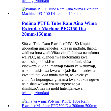
uchunguzi
undani
Polima PTFE Tube Ram Aina Wima
Extruder Machine PFG150 Dia
20mm-150mm
Sifa za Tube Ram Extruder PFG150 Kupitia
uboreshaji unaoendelea, kifaa ni nadhifu, thabiti
zaidi na bora zaidi.Vifaa vinadhibitiwa na mfumo
wa PLC, na kuendeshwa kiotomatiki kwa
uendeshaji rahisi.Kwa muundo tofauti, vifaa
vinaweza kukidhi mahitaji tofauti ya watumiaji,
na kubinafsishwa kwa wateja.Kifaa huendesha
kwa utulivu kwa muda mrefu, na kelele ya
chini.Na hupunguza gharama kwa kuokoa nguvu
na nishati wakati wa matengenezo ya
shinikizo.Vifaa na mold hutengenezwa ...
uchunguzi
undani