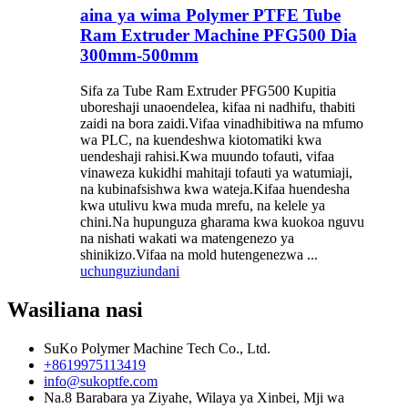
aina ya wima Polymer PTFE Tube
Ram Extruder Machine PFG500 Dia
300mm-500mm
Sifa za Tube Ram Extruder PFG500 Kupitia
uboreshaji unaoendelea, kifaa ni nadhifu, thabiti
zaidi na bora zaidi.Vifaa vinadhibitiwa na mfumo
wa PLC, na kuendeshwa kiotomatiki kwa
uendeshaji rahisi.Kwa muundo tofauti, vifaa
vinaweza kukidhi mahitaji tofauti ya watumiaji,
na kubinafsishwa kwa wateja.Kifaa huendesha
kwa utulivu kwa muda mrefu, na kelele ya
chini.Na hupunguza gharama kwa kuokoa nguvu
na nishati wakati wa matengenezo ya
shinikizo.Vifaa na mold hutengenezwa ...
uchunguzi
undani
Wasiliana nasi
SuKo Polymer Machine Tech Co., Ltd.
+8619975113419
info@sukoptfe.com
Na.8 Barabara ya Ziyahe, Wilaya ya Xinbei, Mji wa