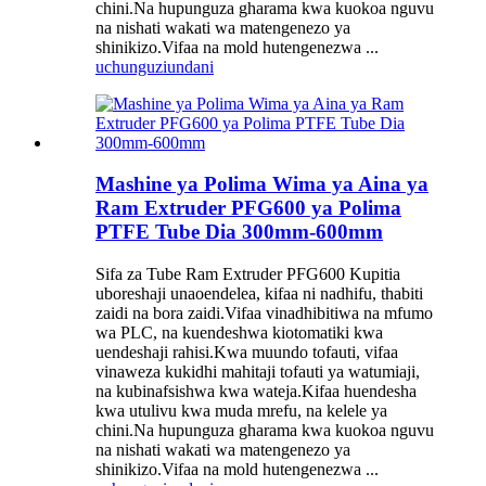
chini.Na hupunguza gharama kwa kuokoa nguvu
na nishati wakati wa matengenezo ya
shinikizo.Vifaa na mold hutengenezwa ...
uchunguzi
undani
Mashine ya Polima Wima ya Aina ya
Ram Extruder PFG600 ya Polima
PTFE Tube Dia 300mm-600mm
Sifa za Tube Ram Extruder PFG600 Kupitia
uboreshaji unaoendelea, kifaa ni nadhifu, thabiti
zaidi na bora zaidi.Vifaa vinadhibitiwa na mfumo
wa PLC, na kuendeshwa kiotomatiki kwa
uendeshaji rahisi.Kwa muundo tofauti, vifaa
vinaweza kukidhi mahitaji tofauti ya watumiaji,
na kubinafsishwa kwa wateja.Kifaa huendesha
kwa utulivu kwa muda mrefu, na kelele ya
chini.Na hupunguza gharama kwa kuokoa nguvu
na nishati wakati wa matengenezo ya
shinikizo.Vifaa na mold hutengenezwa ...