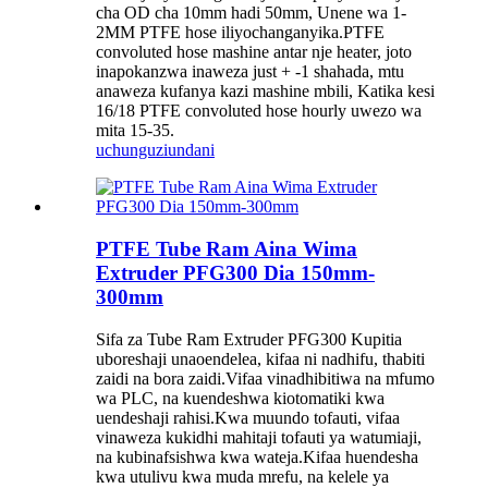
cha OD cha 10mm hadi 50mm, Unene wa 1-
2MM PTFE hose iliyochanganyika.PTFE
convoluted hose mashine antar nje heater, joto
inapokanzwa inaweza just + -1 shahada, mtu
anaweza kufanya kazi mashine mbili, Katika kesi
16/18 PTFE convoluted hose hourly uwezo wa
mita 15-35.
uchunguzi
undani
PTFE Tube Ram Aina Wima
Extruder PFG300 Dia 150mm-
300mm
Sifa za Tube Ram Extruder PFG300 Kupitia
uboreshaji unaoendelea, kifaa ni nadhifu, thabiti
zaidi na bora zaidi.Vifaa vinadhibitiwa na mfumo
wa PLC, na kuendeshwa kiotomatiki kwa
uendeshaji rahisi.Kwa muundo tofauti, vifaa
vinaweza kukidhi mahitaji tofauti ya watumiaji,
na kubinafsishwa kwa wateja.Kifaa huendesha
kwa utulivu kwa muda mrefu, na kelele ya