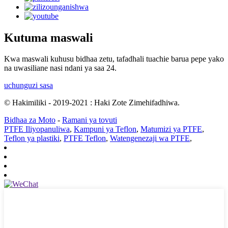
Kutuma maswali
Kwa maswali kuhusu bidhaa zetu, tafadhali tuachie barua pepe yako
na uwasiliane nasi ndani ya saa 24.
uchunguzi sasa
© Hakimiliki - 2019-2021 : Haki Zote Zimehifadhiwa.
Bidhaa za Moto
-
Ramani ya tovuti
PTFE Iliyopanuliwa
,
Kampuni ya Teflon
,
Matumizi ya PTFE
,
Teflon ya plastiki
,
PTFE Teflon
,
Watengenezaji wa PTFE
,