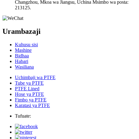
Changzhou, Mkoa wa Jiangsu, Uchina Msimbo wa posta:
213125.
Urambazaji
Kuhusu sisi
Mashine
Bidhaa
Habari
Wasiliana
Uchimbaji wa PTFE
Tube ya PTFE
PTFE Lined
Hose ya PTFE
Fimbo ya PTFE
Karatasi ya PTFE
Tufuate: