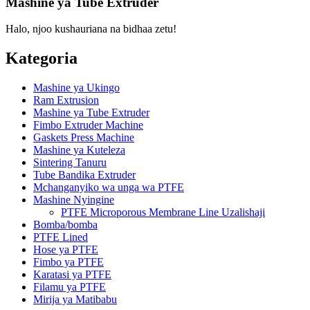
Mashine ya Tube Extruder
Halo, njoo kushauriana na bidhaa zetu!
Kategoria
Mashine ya Ukingo
Ram Extrusion
Mashine ya Tube Extruder
Fimbo Extruder Machine
Gaskets Press Machine
Mashine ya Kuteleza
Sintering Tanuru
Tube Bandika Extruder
Mchanganyiko wa unga wa PTFE
Mashine Nyingine
PTFE Microporous Membrane Line Uzalishaji
Bomba/bomba
PTFE Lined
Hose ya PTFE
Fimbo ya PTFE
Karatasi ya PTFE
Filamu ya PTFE
Mirija ya Matibabu