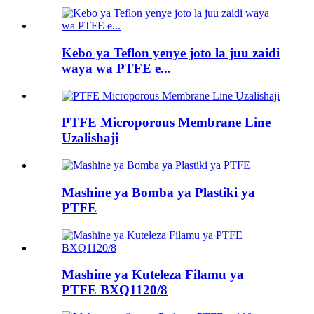
Kebo ya Teflon yenye joto la juu zaidi
waya wa PTFE e...
PTFE Microporous Membrane Line
Uzalishaji
Mashine ya Bomba ya Plastiki ya
PTFE
Mashine ya Kuteleza Filamu ya
PTFE BXQ1120/8