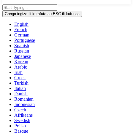
Gonga ingiza ili kutafuta au ESC ili kufunga
English
French
German
Portuguese
Spanish
Russian
Japanese
Korean
Arabic
Irish
Greek
Turkish
Italian
Danish
Romanian
Indonesian
Czech
Afrikaans
Swedish
Polish
Basque