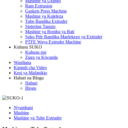
Mashine ya Ukingo
Ram Extrusion
Gaskets Press Machine
Mashine ya Kuteleza
Tube Bandika Extruder
Sintering Tanuru
Mashine ya Bomba ya Bati
Suko Ptfe Bandika Maelekezo ya Extruder
PTFE Waya Extruder Machine
Kuhusu SUKO
Kuhusu sisi
Ziara ya Kiwanda
Wasiliana
Kipindi cha Video
Kesi ya Mafanikio
Habari na Blogu
Habari
Blogu
Nyumbani
Mashine
Mashine ya Tube Extruder