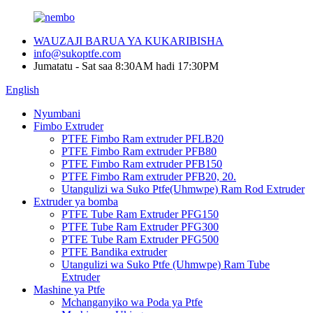
WAUZAJI BARUA YA KUKARIBISHA
info@sukoptfe.com
Jumatatu - Sat saa 8:30AM hadi 17:30PM
English
Nyumbani
Fimbo Extruder
PTFE Fimbo Ram extruder PFLB20
PTFE Fimbo Ram extruder PFB80
PTFE Fimbo Ram extruder PFB150
PTFE Fimbo Ram extruder PFB20, 20.
Utangulizi wa Suko Ptfe(Uhmwpe) Ram Rod Extruder
Extruder ya bomba
PTFE Tube Ram Extruder PFG150
PTFE Tube Ram Extruder PFG300
PTFE Tube Ram Extruder PFG500
PTFE Bandika extruder
Utangulizi wa Suko Ptfe (Uhmwpe) Ram Tube
Extruder
Mashine ya Ptfe
Mchanganyiko wa Poda ya Ptfe