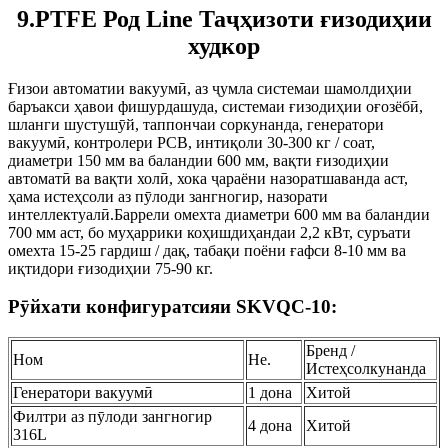
9.PTFE Род Line Таҷҳизоти ғизодиҳии
худкор
Ғизои автоматии вакуумӣ, аз ҷумла системаи шамолдиҳии
баръакси ҳавои фишурдашуда, системаи ғизодиҳии оғозёбӣ,
шланги шустушӯй, таппончаи соркунанда, генератори
вакуумӣ, контролери PCB, интиқоли 30-300 кг / соат,
диаметри 150 мм ва баландии 600 мм, вақти ғизодиҳии
автоматӣ ва вақти холӣ, хока ҷараёни назоратшаванда аст,
ҳама истеҳсоли аз пӯлоди зангногир, назорати
интеллектуалӣ.Баррели омехта диаметри 600 мм ва баландии
700 мм аст, бо муҳаррики коҳишдиҳандаи 2,2 кВт, суръати
омехта 15-25 гардиш / дақ, табақи поёни ғафси 8-10 мм ва
иқтидори ғизодиҳии 75-90 кг.
Рӯйхати конфигуратсияи SKVQC-10:
Бренд /
Ном
Не.
Истеҳсолкунанда
Генератори вакуумӣ
1 дона
Хитой
Филтри аз пӯлоди зангногир
4 дона
Хитой
316L