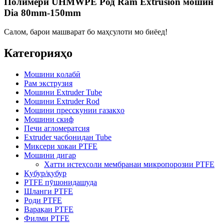
Полимерӣ UHMWPE Род Ram Extrusion мошин
Dia 80mm-150mm
Салом, барои машварат бо маҳсулоти мо биёед!
Категорияҳо
Мошини қолабӣ
Рам экструзия
Мошини Extruder Tube
Мошини Extruder Rod
Мошини пресскунии газакҳо
Мошини скиф
Печи агломератсия
Extruder часбонидан Tube
Миксери хокаи PTFE
Мошини дигар
Хатти истеҳсоли мембранаи микропорозии PTFE
Қубур/қубур
PTFE пӯшонидашуда
Шланги PTFE
Роди PTFE
Варақаи PTFE
Филми PTFE