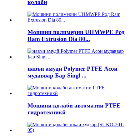
қолаби
Мошини полимерии UHMWPE Род
Ram Extrusion Dia 80...
навъи амудӣ Polymer PTFE Асои
мудаввар Бар Singl ...
Мошини қолаби автоматии PTFE
гидротехникӣ