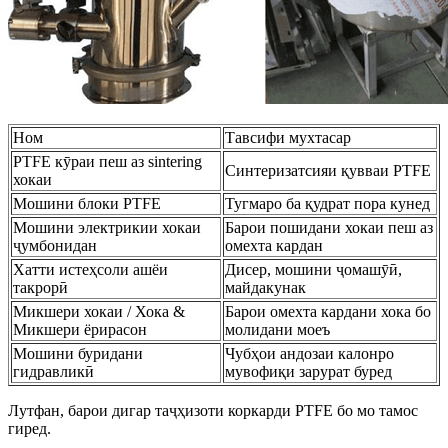
Ном
Тавсифи мухтасар
PTFE кӯраи пеш аз sintering
Синтеризатсияи қувваи PTFE
хокаи
Мошини блоки PTFE
Тугмаро ба қудрат пора кунед
Мошини электрикии хокаи
Барои пошидани хокаи пеш аз
ҷумбонидан
омехта кардан
Хатти истеҳсоли ашёи
Дисер, мошини ҷомашӯӣ,
такрорӣ
майдакунак
Микшери хокаи / Хока &
Барои омехта кардани хока бо
Микшери ёрирасон
молидани моеъ
Мошини буридани
Чубҳои андозаи калонро
гидравликӣ
мувофиқи зарурат буред
Лутфан, барои дигар таҷҳизоти коркарди PTFE бо мо тамос
гиред.