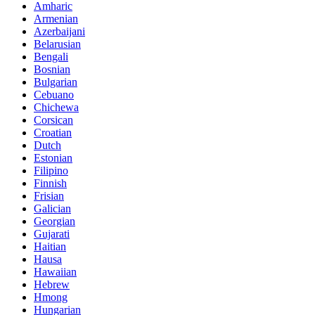
Amharic
Armenian
Azerbaijani
Belarusian
Bengali
Bosnian
Bulgarian
Cebuano
Chichewa
Corsican
Croatian
Dutch
Estonian
Filipino
Finnish
Frisian
Galician
Georgian
Gujarati
Haitian
Hausa
Hawaiian
Hebrew
Hmong
Hungarian