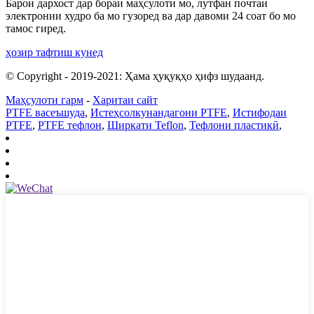
Барои дархост дар бораи маҳсулоти мо, лутфан почтаи
электронии худро ба мо гузоред ва дар давоми 24 соат бо мо
тамос гиред.
ҳозир тафтиш кунед
© Copyright - 2019-2021: Ҳама ҳуқуқҳо ҳифз шудаанд.
Маҳсулоти гарм
-
Харитаи сайт
PTFE васеъшуда
,
Истеҳсолкунандагони PTFE
,
Истифодаи
PTFE
,
PTFE тефлон
,
Ширкати Teflon
,
Тефлони пластикӣ
,