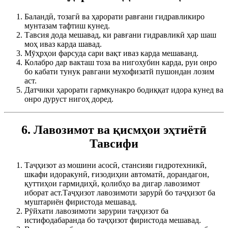
Баландӣ, тозагӣ ва ҳарорати равғани гидравликиро
мунтазам тафтиш кунед.
Тавсия дода мешавад, ки равғани гидравликӣ ҳар шаш
моҳ иваз карда шавад.
Мӯҳрҳои фарсуда сари вақт иваз карда мешаванд.
Колабро дар вакташ тоза ва нигохубин карда, руи онро
бо кабати тунук равгани мухофизатй пушондан лозим
аст.
Датчики ҳарорати гармкунакро бодиққат идора кунед ва
онро дуруст нигоҳ доред.
6. Лавозимот ва қисмҳои эҳтиётӣ
Тавсифи
Таҷҳизот аз мошини асосӣ, стансияи гидротехникӣ,
шкафи идоракунӣ, ғизодиҳии автоматӣ, дорандагон,
қуттиҳои гармидиҳӣ, қолибҳо ва дигар лавозимот
иборат аст.Таҷҳизот лавозимоти зарурӣ бо таҷҳизот ба
муштариён фиристода мешавад.
Рӯйхати лавозимоти зарурии таҷҳизот ба
истифодабаранда бо таҷҳизот фиристода мешавад.