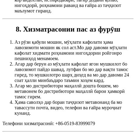
нигоҳдорӣ, роҳнамоии раванд ва ғайра аз таҷҳизот
маълумот гиранд.
8. Хизматрасонии пас аз фурӯш
Аз рӯзи қабули мошин, мӯҳлати кафолати ҳама
лавозимоти мошин як сол аст.Мо дар давоми мӯҳлати
кафолат хидмати роҳнамоии нигоҳдории ройгонро
пешниҳод менамоем.
Агар дар берун аз мӯҳлати кафолат ягон мушкилот бо
лавозимот пайдо шавад, лутфан бо мо дар вақти тамос
гиред, то мушкилотро шарҳ диҳед ва мо дар давоми 24
соат ҳалли минбаъдаро таъмин хоҳем кард.
Агар мо дистрибютори маҳаллӣ дошта бошем, мо
метавонем бо дистрибютори маҳаллӣ барои ҳамкорӣ
тамос гирем.
Ҳама саволҳо дар бораи таҷҳизот метавонанд ба мо
тавассути почта, видео, телефон ва ғайра муроҷиат
кунанд.
Телефони хизматрасонӣ: +86-0519-83999079