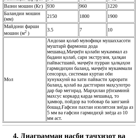
Вазни мошин (Кг)
930
960
1220
Баландии мошин
2150
1800
1900
(мм)
Майдони фарши
3.5
7
10
2
мошин (м
)
Андозаи қолаб мувофиқи мушаххасоти
муштарӣ фармоиш дода
мешавад.Маҷмӯи қолаби мукаммал аз
бадани қолаб, сари экструзия, ҳалқаи
пайвастшавӣ, маҷмӯи пурраи ҳалқаҳои
гармидиҳии баланд, маҷмӯи мукаммали
сенсорҳо, системаи куртаи оби
Мол
хунуккунӣ ва хати пайвасти ҳарорати
баланд, қолаб ва дастгирии маҳсулотро
дар бар мегирад. Марҳилаи рӯизаминӣ
махсус коркард карда мешавад, то
ҳамвор, пойдор ва тобовар ба зангзанӣ
бошад.Ғафсии пахтаи изолятсия зиёда аз
5 мм ва ғафсии гармидиҳӣ зиёда аз 10
мм аст.
4. Диаграммаи насби таҷҳизот ва