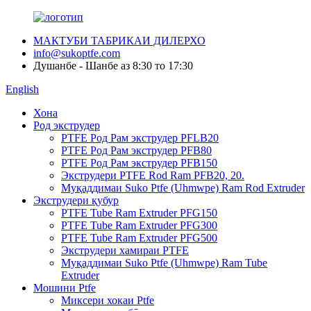
МАКТУБИ ТАБРИКАИ ДИЛЕРХО
info@sukoptfe.com
Душанбе - Шанбе аз 8:30 то 17:30
English
Хона
Род экструдер
PTFE Род Рам экструдер PFLB20
PTFE Род Рам экструдер PFB80
PTFE Род Рам экструдер PFB150
Экструдери PTFE Rod Ram PFB20, 20.
Муқаддимаи Suko Ptfe (Uhmwpe) Ram Rod Extruder
Экструдери қубур
PTFE Tube Ram Extruder PFG150
PTFE Tube Ram Extruder PFG300
PTFE Tube Ram Extruder PFG500
Экструдери хамираи PTFE
Муқаддимаи Suko Ptfe (Uhmwpe) Ram Tube
Extruder
Мошини Ptfe
Миксери хокаи Ptfe