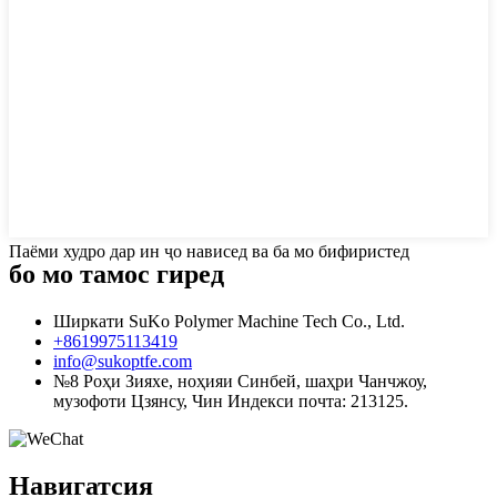
Паёми худро дар ин ҷо нависед ва ба мо бифиристед
бо мо тамос гиред
Ширкати SuKo Polymer Machine Tech Co., Ltd.
+8619975113419
info@sukoptfe.com
№8 Роҳи Зияхе, ноҳияи Синбей, шаҳри Чанчжоу,
музофоти Цзянсу, Чин Индекси почта: 213125.
Навигатсия