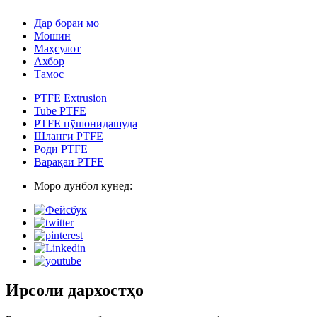
Дар бораи мо
Мошин
Маҳсулот
Ахбор
Тамос
PTFE Extrusion
Tube PTFE
PTFE пӯшонидашуда
Шланги PTFE
Роди PTFE
Варақаи PTFE
Моро дунбол кунед:
Ирсоли дархостҳо