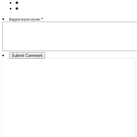
★
★
Баррасиҳои шумо *