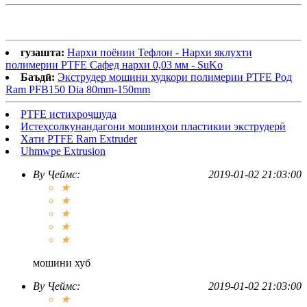
гузашта:
Нархи поёнии Тефлон - Нархи яклухти
полимерии PTFE Сафед нархи 0,03 мм - SuKo
Баъдӣ:
Экструдер мошини худкори полимерии PTFE Род
Ram PFB150 Dia 80mm-150mm
PTFE истихроҷшуда
Истеҳсолкунандагони мошинҳои пластикии экструдерӣ
Хати PTFE Ram Extruder
Uhmwpe Extrusion
By
Ҷеймс
:
2019-01-02 21:03:00
★
★
★
★
★
мошини хуб
By
Ҷеймс
:
2019-01-02 21:03:00
★