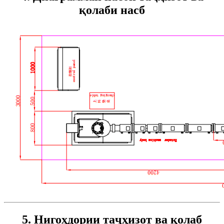
қолаби насб
5. Нигоҳдории таҷҳизот ва қолаб