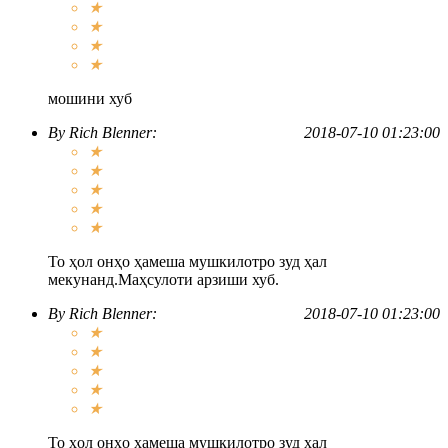
★
★
★
★
мошини хуб
By
Rich Blenner
:
2018-07-10 01:23:00
★
★
★
★
★
То ҳол онҳо ҳамеша мушкилотро зуд ҳал
мекунанд.Маҳсулоти арзиши хуб.
By
Rich Blenner
:
2018-07-10 01:23:00
★
★
★
★
★
То ҳол онҳо ҳамеша мушкилотро зуд ҳал