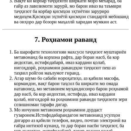
Вақте ки корбар таҷҳизоти ширкати моро мехарад, ба
ғайр аз лавозимоти зарурӣ, мо барои иваз ва таъмири
таҷҳизот ба корбар қисмҳои эҳтиётии заруриро
медиҳем.Қисмҳои эҳтиётӣ қисмҳои стандартӣ мебошанд
ва онҳоро дар бозори маҳаллӣ харидан мумкин аст.
7. Роҳнамои раванд
Ба шарофати технологияи махсуси таҷҳизот муштариён
метавонанд ба корхона рафта, дар бораи насб, ба кор
андохтан, истифодабарӣ, иваз кардани қолаб,
нигоҳдорӣ, роҳнамоии равандҳои таҷҳизот пеш аз
таҳвил ройгон маълумот гиранд.
Агар шумо бо сабаби нороҳатиҳо, аз қабили масофа,
кормандон, вақт барои таҳсил ба ширкати мо омада
натавонед, мо метавонем муҳандисонро барои роҳнамоӣ
дар насб, ба кор андохтан, истифода, иваз кардани
қолаб, нигоҳдорӣ ва роҳнамоии раванди таҷҳизоти зери
созишномаи тарафи дигар.
Мо инчунин метавонем роҳнамоии дурдаст
гузаронем.Истифодабарандагон метавонанд усулҳои
дигарро аз қабили телефон, видео, почтаи электронӣ ва
ғайра интихоб кунанд, то дар бораи насби таҷҳизот, ба
кор андохтан, истифодабарӣ, тағир додани қолаб,