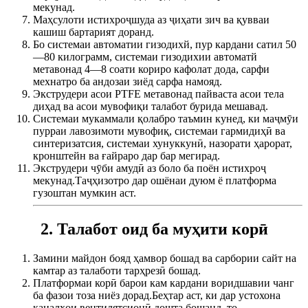
мекунад.
Маҳсулоти истихроҷшуда аз ҷиҳати зич ва қувваи
кашиш бартарият доранд.
Бо системаи автоматии гизодихй, пур кардани сатил 50
—80 килограмм, системаи гизодихии автоматй
метавонад 4—8 соати кориро кафолат дода, сарфи
мехнатро ба андозаи зиёд сарфа намояд.
Экструдери асои PTFE метавонад пайваста асои тела
диҳад ва асои мувофиқи талабот бурида мешавад.
Системаи мукаммали қолабро таъмин кунед, ки маҷмӯи
пурраи лавозимоти мувофиқ, системаи гармидиҳӣ ва
синтеризатсия, системаи хунуккунӣ, назорати ҳарорат,
кронштейн ва ғайраро дар бар мегирад.
Экструдери чӯби амудӣ аз боло ба поён истихроҷ
мекунад.Таҷҳизотро дар ошёнаи дуюм ё платформа
гузоштан мумкин аст.
2. Талабот оид ба муҳити корӣ
Замини майдон бояд ҳамвор бошад ва сарбории сайт на
камтар аз талаботи тарҳрезӣ бошад.
Платформаи корӣ барои кам кардани воридшавии чанг
ба фазои тоза ниёз дорад.Беҳтар аст, ки дар устохона
каналҳои вентилятсионӣ дошта бошанд, то