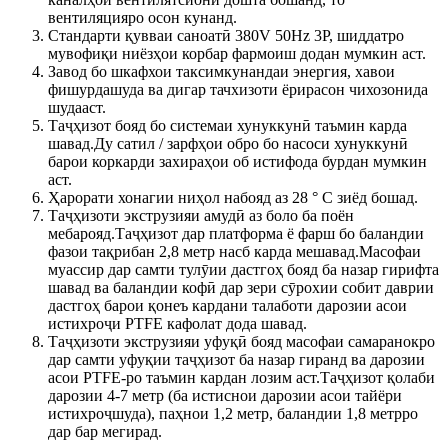
вентиляцияро осон кунанд.
Стандарти қувваи саноатӣ 380V 50Hz 3P, шиддатро
мувофиқи ниёзҳои корбар фармоиш додан мумкин аст.
Завод бо шкафхои таксимкунандаи энергия, хавои
фишурдашуда ва дигар тачхизоти ёрирасон чихозонида
шудааст.
Таҷҳизот бояд бо системаи хунуккунӣ таъмин карда
шавад.Ду сатил / зарфҳои обро бо насоси хунуккунӣ
барои коркарди захираҳои об истифода бурдан мумкин
аст.
Ҳарорати хонагии ниҳол набояд аз 28 ° C зиёд бошад.
Таҷҳизоти экструзияи амудӣ аз боло ба поён
мебарояд.Таҷҳизот дар платформа ё фарш бо баландии
фазои тақрибан 2,8 метр насб карда мешавад.Масофаи
муассир дар самти тулӯии дастгоҳ бояд ба назар гирифта
шавад ва баландии кофӣ дар зери сӯрохии собит даврии
дастгоҳ барои қонеъ кардани талаботи дарозии асои
истихроҷи PTFE кафолат дода шавад.
Таҷҳизоти экструзияи уфуқӣ бояд масофаи самаранокро
дар самти уфуқии таҷҳизот ба назар гиранд ва дарозии
асои PTFE-ро таъмин кардан лозим аст.Таҷҳизот қолаби
дарозии 4-7 метр (ба истиснои дарозии асои тайёри
истихроҷшуда), паҳнои 1,2 метр, баландии 1,8 метрро
дар бар мегирад.