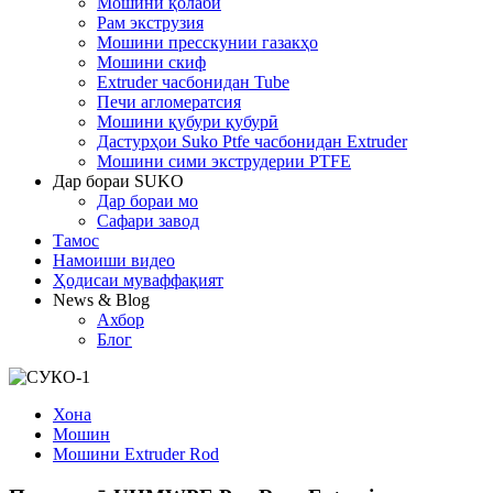
Мошини қолабӣ
Рам экструзия
Мошини пресскунии газакҳо
Мошини скиф
Extruder часбонидан Tube
Печи агломератсия
Мошини қубури қубурӣ
Дастурҳои Suko Ptfe часбонидан Extruder
Мошини сими экструдерии PTFE
Дар бораи SUKO
Дар бораи мо
Сафари завод
Тамос
Намоиши видео
Ҳодисаи муваффақият
News & Blog
Ахбор
Блог
Хона
Мошин
Мошини Extruder Rod