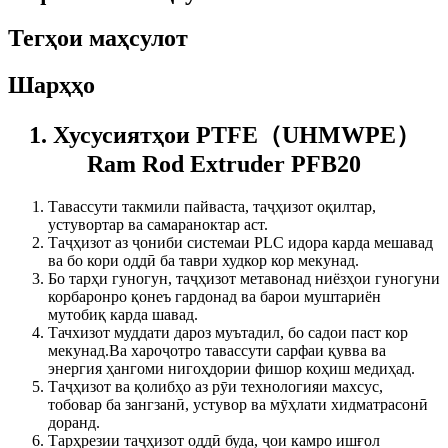
Тегҳои маҳсулот
Шарҳҳо
1. Хусусиятҳои PTFE（UHMWPE）
Ram Rod Extruder PFB20
Тавассути такмили пайваста, таҷҳизот оқилтар,
устувортар ва самараноктар аст.
Таҷҳизот аз ҷониби системаи PLC идора карда мешавад
ва бо кори оддӣ ба таври худкор кор мекунад.
Бо тарҳи гуногун, таҷҳизот метавонад ниёзҳои гуногуни
корбаронро қонеъ гардонад ва барои муштариён
мутобиқ карда шавад.
Тачхизот муддати дароз муътадил, бо садои паст кор
мекунад.Ва хароҷотро тавассути сарфаи қувва ва
энергия ҳангоми нигоҳдории фишор коҳиш медиҳад.
Таҷҳизот ва қолибҳо аз рӯи технологияи махсус,
тобовар ба зангзанӣ, устувор ва мӯҳлати хидматрасонӣ
доранд.
Тарҳрезии таҷҳизот оддӣ буда, ҷои камро ишғол