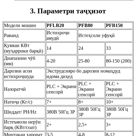
3. Параметри таҷҳизот
Модели мошин
PFLB20
PFB80
PFB150
Истихроҷи
Раванд
Истеҳсоли уфуқӣ
амудӣ
Қувваи КВт
14
24
33
(муҳаррики барқӣ)
Диапазони чӯб
4-20
25-80
80-150 (200)
(мм)
Дарозии асои
Экструдсияро бо дарозии номаҳдуд
истихроҷшуда
идома диҳед
PLC +
PLC +
PLC + Экрани
Назоратчӣ
Экрани
Экрани
сенсорӣ
сенсорӣ
сенсорӣ
Натиҷа (Кг/с)
7+
8+
10+
380В 50Гц
380В 50Гц
Шиддат/ PH/Hz
380В 50Гц 3Р
3Р
3Р
Истеъмоли нерӯи
2+
2,5+
3+
барқ ​​(КВт/соат)
Минтақаи ҳарорат
3-5
4-8
8-12