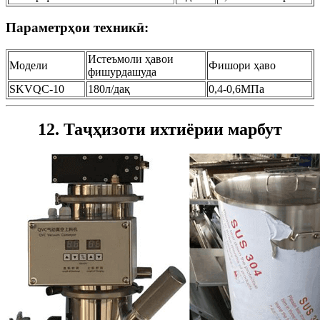
Параметрҳои техникӣ:
Истеъмоли ҳавои
Модели
Фишори ҳаво
фишурдашуда
SKVQC-10
180л/дақ
0,4-0,6МПа
12. Таҷҳизоти ихтиёрии марбут