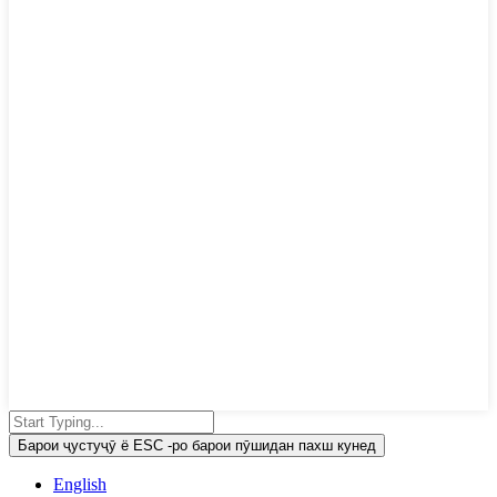
Барои ҷустуҷӯ ё ESC -ро барои пӯшидан пахш кунед
English