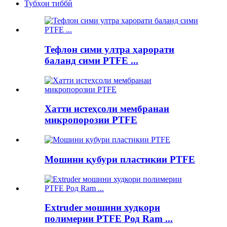
Тубҳои тиббӣ
Тефлон сими ултра ҳарорати
баланд сими PTFE ...
Хатти истеҳсоли мембранаи
микропорозии PTFE
Мошини қубури пластикии PTFE
Extruder мошини худкори
полимерии PTFE Род Ram ...