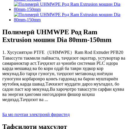
Полимерӣ UHMWPE Род Ram
Extrusion мошин Dia 80mm-150mm
1. Хусусиятҳои PTFE（UHMWPE）Ram Rod Extruder PFB20
Тавассути такмили пайваста, таҷҳизот оқилтар, устувортар ва
самараноктар аст.Таҷҳизот аз ҷониби системаи PLC идора
карда мешавад ва бо кори оддӣ ба таври худкор кор
мекунад.Бо тарҳи гуногун, таҷҳизот метавонад ниёзҳои
гуногуни корбаронро қонеъ гардонад ва барои муштариён
мутобиқ карда шавад.Тачхизот муддати дароз муътадил, бо
садои паст кор мекунад.Ва хароҷотро тавассути сарфаи қувва
ва энергия ҳангоми нигоҳдории фишор коҳиш
медиҳад.Таҷҳизот ва ...
Ба мо почтаи электронӣ фиристед
Тафсилоти маҳсулот