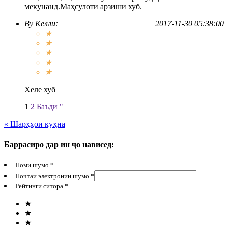
мекунанд.Маҳсулоти арзиши хуб.
By
Келли
:
2017-11-30 05:38:00
★
★
★
★
★
Хеле хуб
1
2
Баъдӣ "
« Шарҳҳои кӯҳна
Баррасиро дар ин ҷо нависед:
Номи шумо *
Почтаи электронии шумо *
Рейтинги ситора *
★
★
★