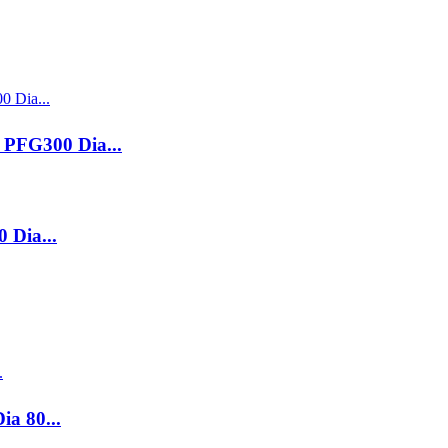
 PFG300 Dia...
 Dia...
a 80...