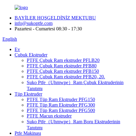
BAYİLER HOŞGELDİNİZ MEKTUBU
info@sukoptfe.com
Pazartesi - Cumartesi 08:30 - 17:30
English
Ev
Çubuk Ekstruder
PTFE Çubuk Ram ekstruder PFLB20
PTFE Çubuk Ram ekstruder PFB80
PTFE Çubuk Ram ekstruder PFB150
PTFE Çubuk Ram ekstruder PFB20, 20.
Suko Ptfe（Uhmwpe）Ram Çubuk Ekstruderinin
Tanıtımı
Tüp Ekstruder
PTFE Tüp Ram Ekstruder PFG150
PTFE Tüp Ram Ekstruder PFG300
PTFE Tüp Ram Ekstruder PFG500
PTFE Macun ekstruder
Suko Ptfe（Uhmwpe）Ram Boru Ekstruderinin
Tanıtımı
Ptfe Makinası