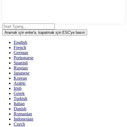
Aramak için enter'a, kapatmak için ESC'ye basın
English
French
German
Portuguese
Spanish
Russian
Japanese
Korean
Arabic
Irish
Greek
Turkish
Italian
Danish
Romanian
Indonesian
Czech