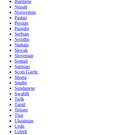
Burmese
Nepali
Norwegian
Pashto
Persian
Punjabi
Serbian
Sesotho
Sinhala
Slovak
Slovenian
Somali
Samoan
Scots Gaelic
Shona
Sindhi
Sundanese
Swahili
Tajik
Tamil
Telugu
Thai
Ukrainian
Urdu
Uzbek