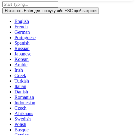
Натисніть Enter для пошуку або ESC щоб закрити
English
French
German
Portuguese
Spanish
Russian
Japanese
Korean
Arabic
Irish
Greek
Turkish
Italian
Danish
Romanian
Indonesian
Czech
Afrikaans
Swedish
Polish
Basque