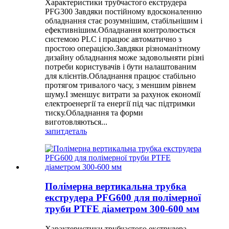
Характеристики трубчастого екструдера
PFG300 Завдяки постійному вдосконаленню
обладнання стає розумнішим, стабільнішим і
ефективнішим.Обладнання контролюється
системою PLC і працює автоматично з
простою операцією.Завдяки різноманітному
дизайну обладнання може задовольняти різні
потреби користувачів і бути налаштованим
для клієнтів.Обладнання працює стабільно
протягом тривалого часу, з меншим рівнем
шуму.І зменшує витрати за рахунок економії
електроенергії та енергії під час підтримки
тиску.Обладнання та форми
виготовляються...
запит
деталь
Полімерна вертикальна трубка
екструдера PFG600 для полімерної
труби PTFE діаметром 300-600 мм
Характеристики трубчастого екструдера