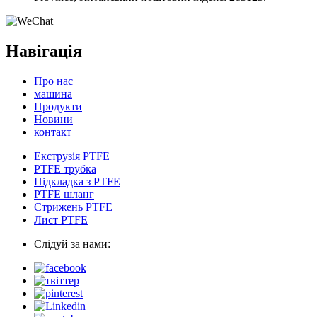
Навігація
Про нас
машина
Продукти
Новини
контакт
Екструзія PTFE
PTFE трубка
Підкладка з PTFE
PTFE шланг
Стрижень PTFE
Лист PTFE
Слідуй за нами: