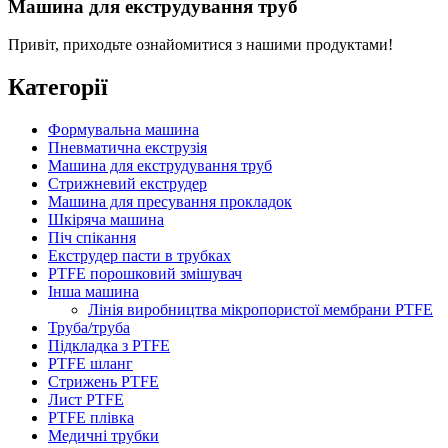
Машина для екструдування труб
Привіт, приходьте ознайомитися з нашими продуктами!
Категорії
Формувальна машина
Пневматична екструзія
Машина для екструдування труб
Стрижневий екструдер
Машина для пресування прокладок
Шкіряча машина
Піч спікання
Екструдер пасти в трубках
PTFE порошковий змішувач
Інша машина
Лінія виробництва мікропористої мембрани PTFE
Труба/труба
Підкладка з PTFE
PTFE шланг
Стрижень PTFE
Лист PTFE
PTFE плівка
Медичні трубки