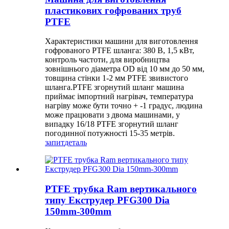
пластикових гофрованих труб
PTFE
Характеристики машини для виготовлення
гофрованого PTFE шланга: 380 В, 1,5 кВт,
контроль частоти, для виробництва
зовнішнього діаметра OD від 10 мм до 50 мм,
товщина стінки 1-2 мм PTFE звивистого
шланга.PTFE згорнутий шланг машина
приймає імпортний нагрівач, температура
нагріву може бути точно + -1 градус, людина
може працювати з двома машинами, у
випадку 16/18 PTFE згорнутий шланг
погодинної потужності 15-35 метрів.
запит
деталь
PTFE трубка Ram вертикального
типу Екструдер PFG300 Dia
150mm-300mm