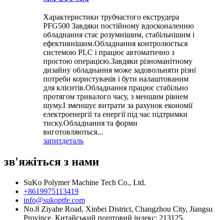
Характеристики трубчастого екструдера
PFG500 Завдяки постійному вдосконаленню
обладнання стає розумнішим, стабільнішим і
ефективнішим.Обладнання контролюється
системою PLC і працює автоматично з
простою операцією.Завдяки різноманітному
дизайну обладнання може задовольняти різні
потреби користувачів і бути налаштованим
для клієнтів.Обладнання працює стабільно
протягом тривалого часу, з меншим рівнем
шуму.І зменшує витрати за рахунок економії
електроенергії та енергії під час підтримки
тиску.Обладнання та форми
виготовляються...
запит
деталь
зв'яжіться з нами
SuKo Polymer Machine Tech Co., Ltd.
+8619975113419
info@sukoptfe.com
No.8 Ziyahe Road, Xinbei District, Changzhou City, Jiangsu
Province, Китайський поштовий індекс: 213125.