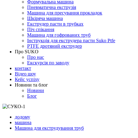
Формувальна машина
Пневматична екструзія
Машина для пресування прокладок
Шкіряча машина
Екструдер пасти в трубках
Піч спікання
Машина для гофрованих труб
Інструкція для екструдера пасти Suko Ptfe
PTFE дротяний екструдер
Про SUKO
Про нас
Екскурсія по заводу
контакт
Відео шоу
Кейс успіху
Новини та блог
Новини
Блог
додому
машина
Машина для екструдування труб