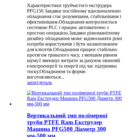
Характеристики трубчастого екструдера
PFG150 Завдяки постійному вдосконаленню
обладнання стає розумнішим, стабільнішим і
ефективнішим.Обладнання контролюється
системою PLC і працює автоматично з
простою операцією.Завдяки різноманітному
дизайну обладнання може задовольняти різні
потреби користувачів і бути налаштованим
для клієнтів.Обладнання працює стабільно
протягом тривалого часу, з меншим рівнем
шуму.І зменшує витрати за рахунок економії
електроенергії та енергії під час підтримки
тиску.Обладнання та форми
виготовляються...
запит
деталь
Вертикальний тип полімерної
труби PTFE Ram Екструдер
Машина PFG500 Діаметр 300
мм-500 мм