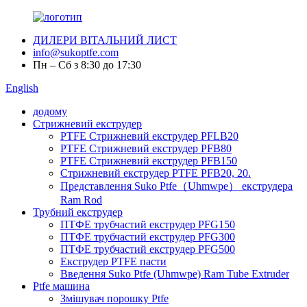
ДИЛЕРИ ВІТАЛЬНИЙ ЛИСТ
info@sukoptfe.com
Пн – Сб з 8:30 до 17:30
English
додому
Стрижневий екструдер
PTFE Стрижневий екструдер PFLB20
PTFE Стрижневий екструдер PFB80
PTFE Стрижневий екструдер PFB150
Стрижневий екструдер PTFE PFB20, 20.
Представлення Suko Ptfe（Uhmwpe） екструдера
Ram Rod
Трубний екструдер
ПТФЕ трубчастий екструдер PFG150
ПТФЕ трубчастий екструдер PFG300
ПТФЕ трубчастий екструдер PFG500
Екструдер PTFE пасти
Введення Suko Ptfe (Uhmwpe) Ram Tube Extruder
Ptfe машина
Змішувач порошку Ptfe