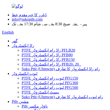
ڈیلرز کا خیرمقدم خط
info@sukoptfe.com
پیر - ہفتہ صبح 8:30 بجے سے شام 17:30 بجے تک
English
گھر
راڈ ایکسٹروڈر
PTFE راڈ رام ایکسٹروڈر PFLB20
PTFE راڈ رام ایکسٹروڈر PFB80
PTFE راڈ رام ایکسٹروڈر PFB150
PTFE راڈ رام ایکسٹروڈر PFB20، 20۔
Suko Ptfe (Uhmwpe) رام راڈ ایکسٹروڈر کا تعارف
ٹیوب ایکسٹروڈر
PTFE ٹیوب رام ایکسٹروڈر PFG150
PTFE ٹیوب رام ایکسٹروڈر PFG300
PTFE ٹیوب رام ایکسٹروڈر PFG500
PTFE پیسٹ ایکسٹروڈر
Suko Ptfe (Uhmwpe) رام ٹیوب ایکسٹروڈر کا تعارف
Ptfe مشین
Ptfe پاؤڈر مکسر