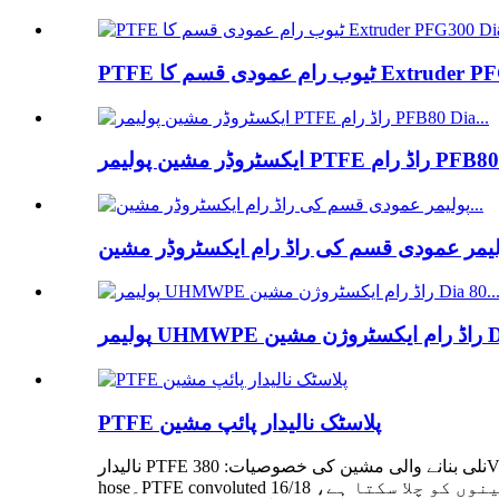
 کا Extruder PFG300 Dia...
 PTFE راڈ رام PFB80 Dia...
Dia 80...
PTFE پلاسٹک نالیدار پائپ مشین
نالیدار PTFE نلی بنانے والی مشین کی خصوصیات: 380V، 1.5KW، فریکوئینسی کنٹرول، 10mm سے 50mm کے OD کے بیرونی قطر کی پیداوار کے لیے، والتھِکنس 1-2MM PTFE convoluted
hose۔PTFE convoluted نلی مشین درآمد شدہ ہیٹر کو اپناتی ہے، حرارتی درجہ حرارت درست طور پر + -1 ڈگری ہو سکتا ہے، ایک شخص دو مشینوں کو چلا سکتا ہے، 16/18 PTFE