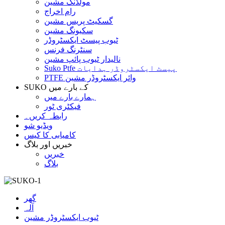
مولڈنگ مشین
رام اخراج
گسکیٹ پریس مشین
سکیونگ مشین
ٹیوب پیسٹ ایکسٹروڈر
سنٹرنگ فرنس
نالیدار ٹیوب پائپ مشین
Suko Ptfe پیسٹ ایکسٹروڈر ہدایات
PTFE وائر ایکسٹروڈر مشین
SUKO کے بارے میں
ہمارے بارے میں
فیکٹری ٹور
رابطہ کریں۔
ویڈیو شو
کامیابی کا کیس
خبریں اور بلاگ
خبریں
بلاگ
گھر
آلہ
ٹیوب ایکسٹروڈر مشین