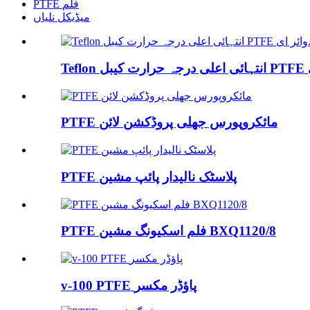
PTFE فلم
میڈیکل نلیاں
PTFE مائکروپورس جھلی پروڈکشن لائن
PTFE پلاسٹک نالیدار پائپ مشین
PTFE فلم اسکیونگ مشین BXQ1120/8
v-100 PTFE پاؤڈر مکسر