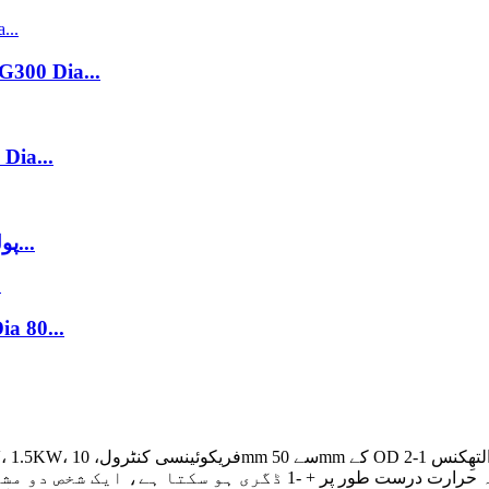
PTFE ٹیوب رام عمودی قسم
ایکسٹروڈر مشین پولیمر
پولیمر عمودی قسم کی راڈ رام ایکسٹروڈر مشین...
پولیمر UHMWPE راڈ رام ایکسٹروژن مشین 