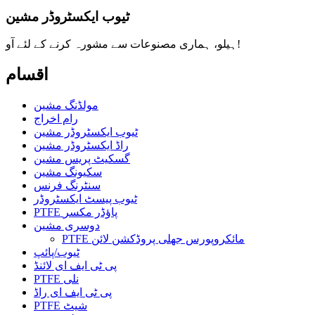
ٹیوب ایکسٹروڈر مشین
ہیلو، ہماری مصنوعات سے مشورہ کرنے کے لئے آو!
اقسام
مولڈنگ مشین
رام اخراج
ٹیوب ایکسٹروڈر مشین
راڈ ایکسٹروڈر مشین
گسکیٹ پریس مشین
سکیونگ مشین
سنٹرنگ فرنس
ٹیوب پیسٹ ایکسٹروڈر
PTFE پاؤڈر مکسر
دوسری مشین
PTFE مائکروپورس جھلی پروڈکشن لائن
ٹیوب/پائپ
پی ٹی ایف ای لائنڈ
PTFE نلی
پی ٹی ایف ای راڈ
PTFE شیٹ