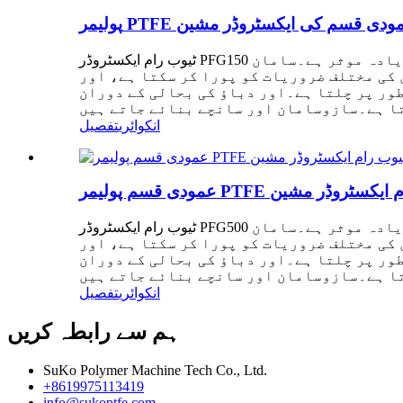
ٹیوب رام ایکسٹروڈر PFG150 کی خصوصیات مسلسل بہتری کے ذریعے، سامان زیادہ ہوشیار، زیادہ مستحکم اور زیادہ موثر ہے۔سامان PLC سسٹم کے ذریعہ
کی مختلف ضروریات کو پورا کر سکتا ہے، اور
ور پر چلتا ہے۔اور دباؤ کی بحالی کے دوران
انکوائری
تفصیل
ٹیوب رام ایکسٹروڈر PFG500 کی خصوصیات مسلسل بہتری کے ذریعے، سامان زیادہ ہوشیار، زیادہ مستحکم اور زیادہ موثر ہے۔سامان PLC سسٹم کے ذریعہ
کی مختلف ضروریات کو پورا کر سکتا ہے، اور
ور پر چلتا ہے۔اور دباؤ کی بحالی کے دوران
انکوائری
تفصیل
ہم سے رابطہ کریں
SuKo Polymer Machine Tech Co., Ltd.
+8619975113419
info@sukoptfe.com