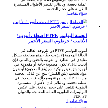
عملية دفعية، وبالتالي تقتصر الأطوال المستمرة
الطويلة على حجم الدفعة، ...
سؤال
التفاصيل
الجملة البوليمر PTFE اصطف أنبوب /
الأنابيب / خرطوم، السعر الأحمر
أنبوب البوليمر PTFE ذو اللزوجة العالية في
الحالة الهلامية (لا يذوب حقًا) يمنع معالجته بشكل
تقليدي في الطارد أو القولبة بالحقن.وبالتالي فإن
أنابيب PTFE تكون مصبوبة جافة أو مقذوفة في
أجهزة بثق هيدروليكية مع (بثق المعجون) أو بدون
مواد تشحيم (بثق الكبش).ينتج عن قذف العجينة
من PTFE أنابيب مرنة.ومع ذلك، فإنه يحدث في
عملية دفعية، وبالتالي فإن الأطوال المستمرة
الطويلة تقتصر على حجم الدفعة، على عكس
البوليمرات الفلورية القابلة للمعالجة والذوبان
FEP، PF...
سؤال
التفاصيل