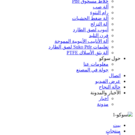
خلاط مسحوق Ptfe
آلة صب
رام النتوء
آلة ضغط الحشيات
آلة التزلج
أنبوب لصق الطارد
فرن التلبد
آلة الأنابيب الأنبوبية المموجة
تعليمات Suko Ptfe لصق الطارد
آلة بثق الأسلاك PTFE
حول سوكو
معلومات عنا
جولة في المصنع
اتصال
عرض الفيديو
حالة النجاح
الأخبار والمدونة
أخبار
مدونة
بيت
منتجات