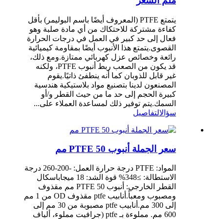
ملم السعر
يتمتع PTFE (المعروف أيضًا باسم البوليمر) بأقل
كفاءة مشتركة للاحتكاك من أي مادة صلبة وهو
فعال إلى حد كبير في العمل في درجات الحرارة
القصوى.يتمتع هذا الأنبوب أيضًا بمقاومة كيميائية
رائعة وخصائص عزل كهربائي ممتازة.ومع ذلك،
قد يكون من الصعب ربط أنبوب PTFE، ولكنه
غير قابل للذوبان كما أنه ينطفئ ذاتيًا.يقوم
المصنعون لدينا بتصنيع مواد بلاستيكية هندسية
كبيرة الحجم إلى حد ما من حيث القطر و/أو
السمك.يتم توفير ذلك لمساعدة العملاء على...
سؤال
التفاصيل
سعر الجملة أنبوب PTFE 50 مم
المواد: PTFE درجة حرارة العمل: -200-260 درجة
الاستطالة: ≥348% قوة الشد: 18 ميجاباسكال
القطر الخارجي: أنبوب PTFE 50 مم مقذوف
ومصبوب ومعبأ.أنابيب ptfe مقذوف OD من 1 مم
إلى 300 مم.أنابيب ptfe مصبوبة من 30 مم إلى
600 مم. مملوءة بـ ptfe (جرافيت مملوء، ألياف