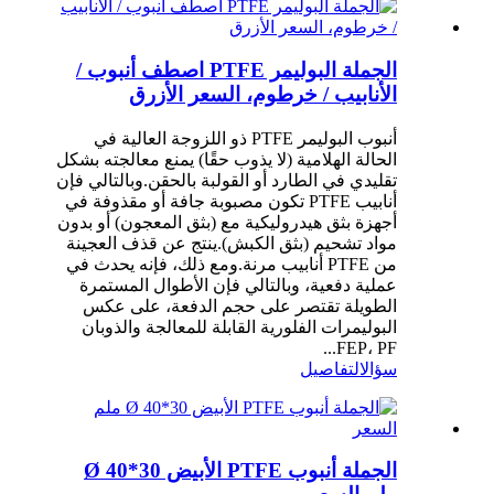
الجملة البوليمر PTFE اصطف أنبوب /
الأنابيب / خرطوم، السعر الأزرق
أنبوب البوليمر PTFE ذو اللزوجة العالية في
الحالة الهلامية (لا يذوب حقًا) يمنع معالجته بشكل
تقليدي في الطارد أو القولبة بالحقن.وبالتالي فإن
أنابيب PTFE تكون مصبوبة جافة أو مقذوفة في
أجهزة بثق هيدروليكية مع (بثق المعجون) أو بدون
مواد تشحيم (بثق الكبش).ينتج عن قذف العجينة
من PTFE أنابيب مرنة.ومع ذلك، فإنه يحدث في
عملية دفعية، وبالتالي فإن الأطوال المستمرة
الطويلة تقتصر على حجم الدفعة، على عكس
البوليمرات الفلورية القابلة للمعالجة والذوبان
FEP، PF...
سؤال
التفاصيل
الجملة أنبوب PTFE الأبيض Ø 40*30