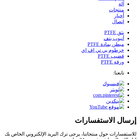
آلة
منتجات
أخبار
اتصال
بثق PTFE
أنبوب بتف
مبطن بمادة PTFE
خرطوم بي تي اف اي
قضيب PTFE
ورقة PTFE
تابعنا:
إرسال الاستفسارات
للاستفسارات حول منتجاتنا، يرجى ترك البريد الإلكتروني الخاص بك