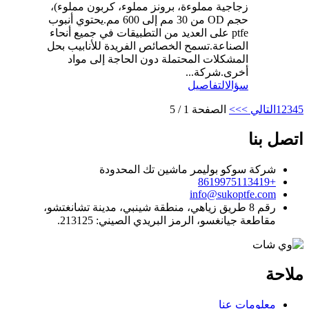
زجاجية مملوءة، برونز مملوء، كربون مملوء)،
حجم OD من 30 مم إلى 600 مم.يحتوي أنبوب
ptfe على العديد من التطبيقات في جميع أنحاء
الصناعة.تسمح الخصائص الفريدة للأنابيب بحل
المشكلات المحتملة دون الحاجة إلى مواد
أخرى.شركة...
سؤال
التفاصيل
5
4
3
2
1
التالي >
>>
الصفحة 1 / 5
اتصل بنا
شركة سوكو بوليمر ماشين تك المحدودة
+8619975113419
info@sukoptfe.com
رقم 8 طريق زياهي، منطقة شينبي، مدينة تشانغتشو،
مقاطعة جيانغسو، الرمز البريدي الصيني: 213125.
ملاحة
معلومات عنا