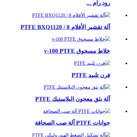
رود رام ...
آلة تقشير الأفلام PTFE BXQ1120 / 8
خلاط مسحوق v-100 PTFE
فرن تلبيد PTFE
آلة بثق معجون البلاستيك PTFE
جوانات PTFE آلة صب الصحافة