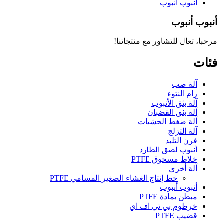
أنبوب أنبوب
أنبوب أنبوب
مرحبا، تعال للتشاور مع منتجاتنا!
فئات
آلة صب
رام النتوء
آلة بثق الأنبوب
آلة بثق القضبان
آلة ضغط الحشيات
آلة التزلج
فرن التلبد
أنبوب لصق الطارد
خلاط مسحوق PTFE
آلة أخرى
خط إنتاج الغشاء الصغير المسامي PTFE
أنبوب أنبوب
مبطن بمادة PTFE
خرطوم بي تي اف اي
قضيب PTFE